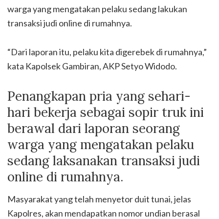
warga yang mengatakan pelaku sedang lakukan
transaksi judi online di rumahnya.
“Dari laporan itu, pelaku kita digerebek di rumahnya,”
kata Kapolsek Gambiran, AKP Setyo Widodo.
Penangkapan pria yang sehari-
hari bekerja sebagai sopir truk ini
berawal dari laporan seorang
warga yang mengatakan pelaku
sedang laksanakan transaksi judi
online di rumahnya.
Masyarakat yang telah menyetor duit tunai, jelas
Kapolres, akan mendapatkan nomor undian berasal