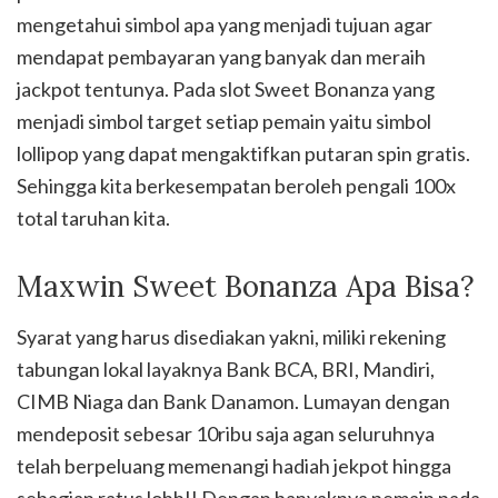
mengetahui simbol apa yang menjadi tujuan agar
mendapat pembayaran yang banyak dan meraih
jackpot tentunya. Pada slot Sweet Bonanza yang
menjadi simbol target setiap pemain yaitu simbol
lollipop yang dapat mengaktifkan putaran spin gratis.
Sehingga kita berkesempatan beroleh pengali 100x
total taruhan kita.
Maxwin Sweet Bonanza Apa Bisa?
Syarat yang harus disediakan yakni, miliki rekening
tabungan lokal layaknya Bank BCA, BRI, Mandiri,
CIMB Niaga dan Bank Danamon. Lumayan dengan
mendeposit sebesar 10ribu saja agan seluruhnya
telah berpeluang memenangi hadiah jekpot hingga
sebagian ratus lohh!! Dengan banyaknya pemain pada