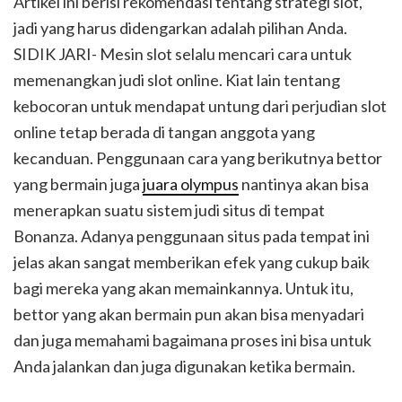
Artikel ini berisi rekomendasi tentang strategi slot,
jadi yang harus didengarkan adalah pilihan Anda.
SIDIK JARI- Mesin slot selalu mencari cara untuk
memenangkan judi slot online. Kiat lain tentang
kebocoran untuk mendapat untung dari perjudian slot
online tetap berada di tangan anggota yang
kecanduan. Penggunaan cara yang berikutnya bettor
yang bermain juga
juara olympus
nantinya akan bisa
menerapkan suatu sistem judi situs di tempat
Bonanza. Adanya penggunaan situs pada tempat ini
jelas akan sangat memberikan efek yang cukup baik
bagi mereka yang akan memainkannya. Untuk itu,
bettor yang akan bermain pun akan bisa menyadari
dan juga memahami bagaimana proses ini bisa untuk
Anda jalankan dan juga digunakan ketika bermain.