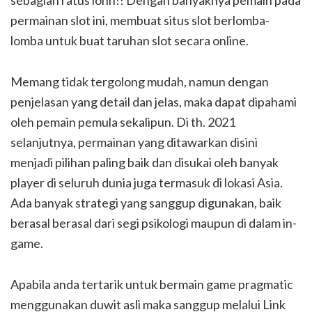
permainan slot ini, membuat situs slot berlomba-
lomba untuk buat taruhan slot secara online.
Memang tidak tergolong mudah, namun dengan
penjelasan yang detail dan jelas, maka dapat dipahami
oleh pemain pemula sekalipun. Di th. 2021
selanjutnya, permainan yang ditawarkan disini
menjadi pilihan paling baik dan disukai oleh banyak
player di seluruh dunia juga termasuk di lokasi Asia.
Ada banyak strategi yang sanggup digunakan, baik
berasal berasal dari segi psikologi maupun di dalam in-
game.
Apabila anda tertarik untuk bermain game pragmatic
menggunakan duwit asli maka sanggup melalui Link