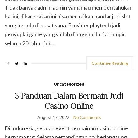
Tidak banyak admin admin yang mau memberitahukan
hal ini, dikarenakan ini bisa merugikan bandar judi slot
yang berada di pusat sana. Provider playtech jadi
penyuplai game yang sudah dianggap dunia hampir
selama 20 tahun ini.…
Continue Reading
Uncategorized
3 Panduan Dalam Bermain Judi
Casino Online
August 17, 2022
No Comments
Di Indonesia, sebuah event permainan casino online
bernama tag. Selama pertandingan pol berlangsung