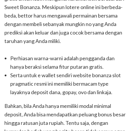
Sweet Bonanza. Meskipun lotere online ini berbeda-
beda, bettor harus mengawali permainan bersama
dengan membeli sebanyak mungkin no yang Anda
prediksi akan keluar dan juga cocok bersama dengan
taruhan yang Anda miliki.
Perhiasan warna-warni adalah pengganda dan
hanya beraksi selama fitur putaran gratis.
Serta untuk e wallet sendiri website bonanza slot
pragmatic resmi ini memiliki bermacam type
layaknya deposit dana, gopay, ovo dan linkaja.
Bahkan, bila Anda hanya memiliki modal minimal
deposit, Anda bisa mendapatkan peluang bonus besar
hingga ratusan juta rupiah. Tentu saja, dengan