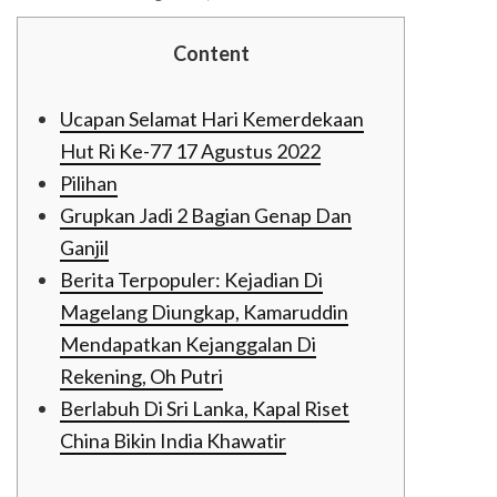
Content
Ucapan Selamat Hari Kemerdekaan
Hut Ri Ke-77 17 Agustus 2022
Pilihan
Grupkan Jadi 2 Bagian Genap Dan
Ganjil
Berita Terpopuler: Kejadian Di
Magelang Diungkap, Kamaruddin
Mendapatkan Kejanggalan Di
Rekening, Oh Putri
Berlabuh Di Sri Lanka, Kapal Riset
China Bikin India Khawatir