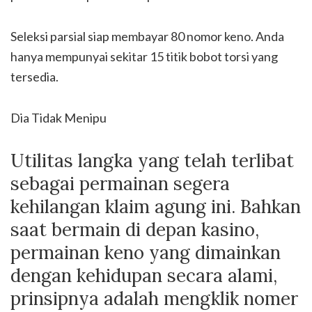
Seleksi parsial siap membayar 80 nomor keno. Anda
hanya mempunyai sekitar 15 titik bobot torsi yang
tersedia.
Dia Tidak Menipu
Utilitas langka yang telah terlibat
sebagai permainan segera
kehilangan klaim agung ini. Bahkan
saat bermain di depan kasino,
permainan keno yang dimainkan
dengan kehidupan secara alami,
prinsipnya adalah mengklik nomer