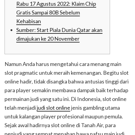
Rabu 17 Agustus 2022: Klaim Chip
Gratis Sampai 80B Sebelum
Kehabisan
Sumber: Start Piala Dunia Qatar akan
dimajukan ke 20 November
Namun Anda harus mengetahui cara menang main
slot pragmatic untuk meraih kemenangan. Begitu slot
online hadir, tidak disangka bahwa antusias tinggi dari
para player semakin membawa dampak baik terhadap
permainan judi yang satu ini. Di Indonesia, slot online
telah menjadi
judi slot online
jenis gambling utama
untuk kalangan player profesional maupun pemula.
Sejak awal hadirnya slot online di Tanah Air, para
penjudi yang sempat menahan hawa nafsu main judi