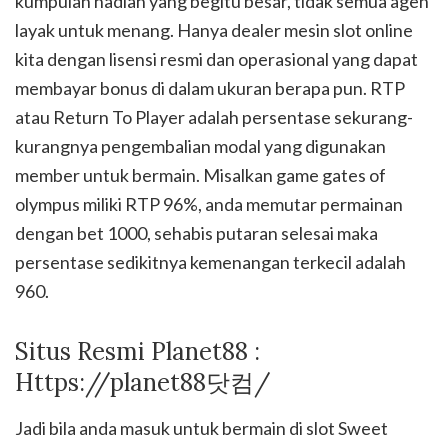
kumpulan hadiah yang begitu besar, tidak semua agen
layak untuk menang. Hanya dealer mesin slot online
kita dengan lisensi resmi dan operasional yang dapat
membayar bonus di dalam ukuran berapa pun. RTP
atau Return To Player adalah persentase sekurang-
kurangnya pengembalian modal yang digunakan
member untuk bermain. Misalkan game gates of
olympus miliki RTP 96%, anda memutar permainan
dengan bet 1000, sehabis putaran selesai maka
persentase sedikitnya kemenangan terkecil adalah
960.
Situs Resmi Planet88 :
Https://planet88닷컴/
Jadi bila anda masuk untuk bermain di slot Sweet