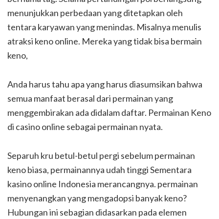
menunjukkan perbedaan yang ditetapkan oleh
tentara karyawan yang menindas. Misalnya menulis
atraksi keno online. Mereka yang tidak bisa bermain
keno,
Anda harus tahu apa yang harus diasumsikan bahwa
semua manfaat berasal dari permainan yang
menggembirakan ada didalam daftar. Permainan Keno
di casino online sebagai permainan nyata.
Separuh kru betul-betul pergi sebelum permainan
keno biasa, permainannya udah tinggi Sementara
kasino online Indonesia merancangnya. permainan
menyenangkan yang mengadopsi banyak keno?
Hubungan ini sebagian didasarkan pada elemen