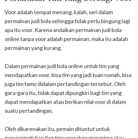
Voor adalah tempat menang, kalah, seri dalam
permainan judi bola sehingga tidak perlu bingung lagi
apa itu voor. Karena andaikan permainan judi bola
online tanpa voor adalah permainan, maka itu adalah
permainan yang kurang.
Dalam permainan judi bola online untuk tim yang
mendapatkan voor, bisa tim yang jadi tuan rumah, bisa
juga tim tamu didalam pertandingan tersebut. Oleh
gara-gara itu, tidak dapat dipungkiri bagi tim yang
dapat mendapatkan atau berikan nilai voor di dalam
suatu pertandingan.
Oleh dikarenakan itu, pemain dituntut untuk
mencermati tiap tiap tim yang akan menerima atau