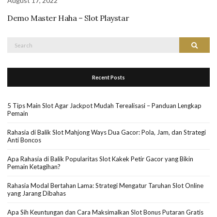
August 17, 2022
Demo Master Haha – Slot Playstar
Search
Search
for:
Recent Posts
5 Tips Main Slot Agar Jackpot Mudah Terealisasi – Panduan Lengkap
Pemain
Rahasia di Balik Slot Mahjong Ways Dua Gacor: Pola, Jam, dan Strategi
Anti Boncos
Apa Rahasia di Balik Popularitas Slot Kakek Petir Gacor yang Bikin
Pemain Ketagihan?
Rahasia Modal Bertahan Lama: Strategi Mengatur Taruhan Slot Online
yang Jarang Dibahas
Apa Sih Keuntungan dan Cara Maksimalkan Slot Bonus Putaran Gratis