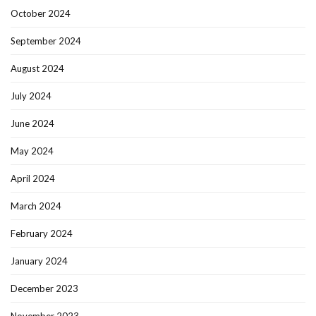
October 2024
September 2024
August 2024
July 2024
June 2024
May 2024
April 2024
March 2024
February 2024
January 2024
December 2023