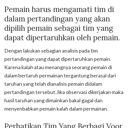
Pemain harus mengamati tim di
dalam pertandingan yang akan
dipilih pemain sebagai tim yang
dapat dipertaruhkan oleh pemain.
Dengan lakukan sebagian analisis pada tim
pertandingan yang dapat dipertaruhkan pemain.
Karena kalah atau menangnya seorang pemain di
dalam bertaruh permainan tergantung berasal dari
taruhan yang telah dianalisis pemain didalam
pertandingan tersebut.Jika observasi dikerjakan maka
hasil taruhan yang dimainkan bakal gagal dan
menyenbabkan pemain kalah dalam permainan.
Perhatikan Tim Yang Berbagi Voor