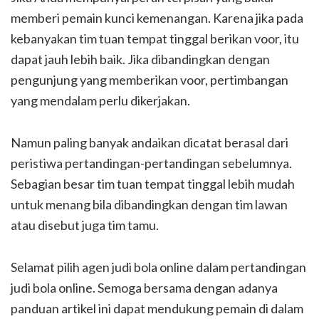
memberi pemain kunci kemenangan. Karena jika pada
kebanyakan tim tuan tempat tinggal berikan voor, itu
dapat jauh lebih baik. Jika dibandingkan dengan
pengunjung yang memberikan voor, pertimbangan
yang mendalam perlu dikerjakan.
Namun paling banyak andaikan dicatat berasal dari
peristiwa pertandingan-pertandingan sebelumnya.
Sebagian besar tim tuan tempat tinggal lebih mudah
untuk menang bila dibandingkan dengan tim lawan
atau disebut juga tim tamu.
Selamat pilih agen judi bola online dalam pertandingan
judi bola online. Semoga bersama dengan adanya
panduan artikel ini dapat mendukung pemain di dalam