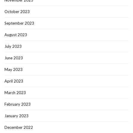
November 2023
October 2023
September 2023
August 2023
July 2023
June 2023
May 2023
April 2023
March 2023
February 2023
January 2023
December 2022