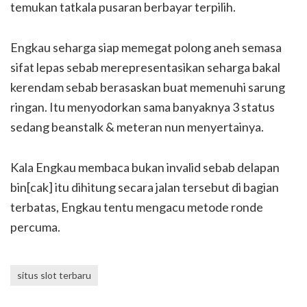
temukan tatkala pusaran berbayar terpilih.
Engkau seharga siap memegat polong aneh semasa
sifat lepas sebab merepresentasikan seharga bakal
kerendam sebab berasaskan buat memenuhi sarung
ringan. Itu menyodorkan sama banyaknya 3 status
sedang beanstalk & meteran nun menyertainya.
Kala Engkau membaca bukan invalid sebab delapan
bin[cak] itu dihitung secara jalan tersebut di bagian
terbatas, Engkau tentu mengacu metode ronde
percuma.
situs slot terbaru