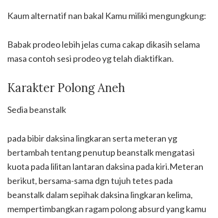
Kaum alternatif nan bakal Kamu miliki mengungkung:
Babak prodeo lebih jelas cuma cakap dikasih selama
masa contoh sesi prodeo yg telah diaktifkan.
Karakter Polong Aneh
Sedia beanstalk
pada bibir daksina lingkaran serta meteran yg
bertambah tentang penutup beanstalk mengatasi
kuota pada lilitan lantaran daksina pada kiri.Meteran
berikut, bersama-sama dgn tujuh tetes pada
beanstalk dalam sepihak daksina lingkaran kelima,
mempertimbangkan ragam polong absurd yang kamu