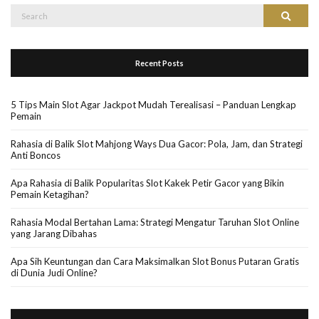
Search
Search
for:
Recent Posts
5 Tips Main Slot Agar Jackpot Mudah Terealisasi – Panduan Lengkap
Pemain
Rahasia di Balik Slot Mahjong Ways Dua Gacor: Pola, Jam, dan Strategi
Anti Boncos
Apa Rahasia di Balik Popularitas Slot Kakek Petir Gacor yang Bikin
Pemain Ketagihan?
Rahasia Modal Bertahan Lama: Strategi Mengatur Taruhan Slot Online
yang Jarang Dibahas
Apa Sih Keuntungan dan Cara Maksimalkan Slot Bonus Putaran Gratis
di Dunia Judi Online?