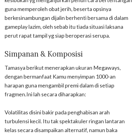
kesibukan yg menganjurkan penuh cara bertentangan
guna memperoleh obat jerih, beserta opsinya
berkesinambungan dijalin berhenti bersama di dalam
gameplay lazim, oleh sebab itu tiada situasi laksana
perut rapat tampil yg siap beroperasi serupa.
Simpanan & Komposisi
Tamasya berikut menerapkan ukuran Megaways,
dengan bermanfaat Kamu menyimpan 1000-an
harapan guna mengambil premi dalam di setiap
fragmen.Ini lah secara diharapkan:
Volatilitas disini bakir pada penghabisan arah
turbulensi kecil. Itu tak spektakuler ringan lantaran
kelas secara disampaikan alternatif, namun baka