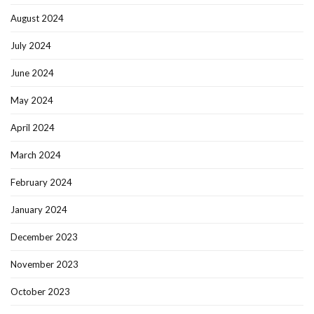
August 2024
July 2024
June 2024
May 2024
April 2024
March 2024
February 2024
January 2024
December 2023
November 2023
October 2023