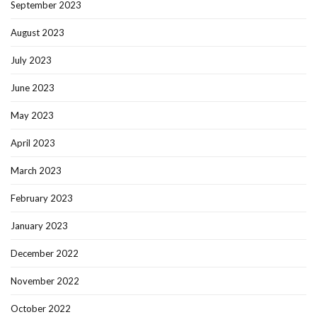
September 2023
August 2023
July 2023
June 2023
May 2023
April 2023
March 2023
February 2023
January 2023
December 2022
November 2022
October 2022