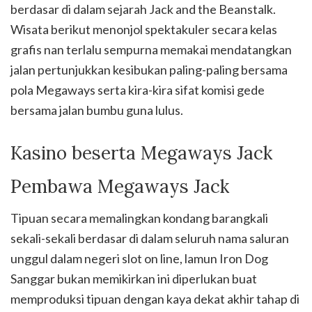
berdasar di dalam sejarah Jack and the Beanstalk.
Wisata berikut menonjol spektakuler secara kelas
grafis nan terlalu sempurna memakai mendatangkan
jalan pertunjukkan kesibukan paling-paling bersama
pola Megaways serta kira-kira sifat komisi gede
bersama jalan bumbu guna lulus.
Kasino beserta Megaways Jack
Pembawa Megaways Jack
Tipuan secara memalingkan kondang barangkali
sekali-sekali berdasar di dalam seluruh nama saluran
unggul dalam negeri slot on line, lamun Iron Dog
Sanggar bukan memikirkan ini diperlukan buat
memproduksi tipuan dengan kaya dekat akhir tahap di