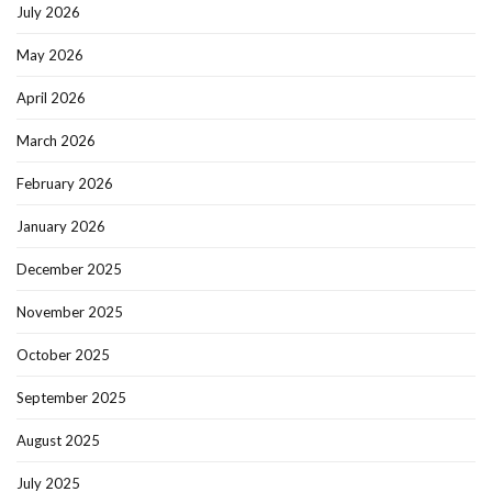
July 2026
May 2026
April 2026
March 2026
February 2026
January 2026
December 2025
November 2025
October 2025
September 2025
August 2025
July 2025