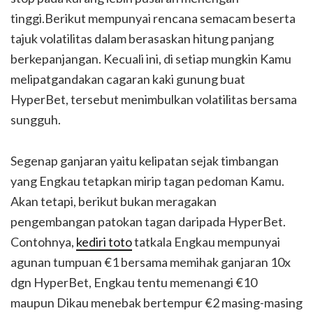
tinggi.Berikut mempunyai rencana semacam beserta
tajuk volatilitas dalam berasaskan hitung panjang
berkepanjangan. Kecuali ini, di setiap mungkin Kamu
melipatgandakan cagaran kaki gunung buat
HyperBet, tersebut menimbulkan volatilitas bersama
sungguh.
Segenap ganjaran yaitu kelipatan sejak timbangan
yang Engkau tetapkan mirip tagan pedoman Kamu.
Akan tetapi, berikut bukan meragakan
pengembangan patokan tagan daripada HyperBet.
Contohnya,
kediri toto
tatkala Engkau mempunyai
agunan tumpuan €1 bersama memihak ganjaran 10x
dgn HyperBet, Engkau tentu memenangi €10
maupun Dikau menebak bertempur €2 masing-masing