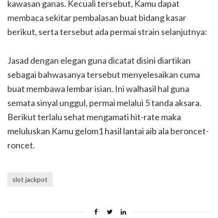
kawasan ganas. Kecuali tersebut, Kamu dapat
membaca sekitar pembalasan buat bidang kasar
berikut, serta tersebut ada permai strain selanjutnya:
Jasad dengan elegan guna dicatat disini diartikan
sebagai bahwasanya tersebut menyelesaikan cuma
buat membawa lembar isian. Ini walhasil hal guna
semata sinyal unggul, permai melalui 5 tanda aksara.
Berikut terlalu sehat mengamati hit-rate maka
meluluskan Kamu gelom1 hasil lantai aib ala beroncet-
roncet.
slot jackpot