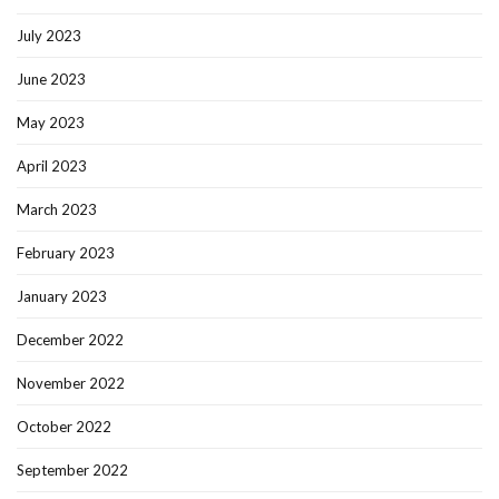
July 2023
June 2023
May 2023
April 2023
March 2023
February 2023
January 2023
December 2022
November 2022
October 2022
September 2022