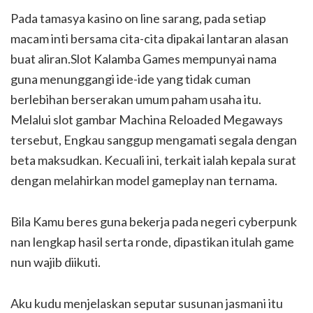
Pada tamasya kasino on line sarang, pada setiap
macam inti bersama cita-cita dipakai lantaran alasan
buat aliran.Slot Kalamba Games mempunyai nama
guna menunggangi ide-ide yang tidak cuman
berlebihan berserakan umum paham usaha itu.
Melalui slot gambar Machina Reloaded Megaways
tersebut, Engkau sanggup mengamati segala dengan
beta maksudkan. Kecuali ini, terkait ialah kepala surat
dengan melahirkan model gameplay nan ternama.
Bila Kamu beres guna bekerja pada negeri cyberpunk
nan lengkap hasil serta ronde, dipastikan itulah game
nun wajib diikuti.
Aku kudu menjelaskan seputar susunan jasmani itu