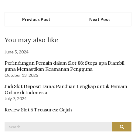
Previous Post
Next Post
You may also like
June 5, 2024
Perlindungan Pemain dalam Slot 88: Steps apa Diambil
guna Memastikan Keamanan Pengguna
October 13, 2025
Judi Slot Deposit Dana: Panduan Lengkap untuk Pemain
Online di Indonesia
July 7, 2024
Review Slot 5 Treasures: Gajah
Search
Search
for: