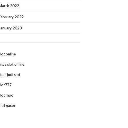
March 2022
February 2022
January 2020
slot online
situs slot online
situs judi slot
slot777
slot mpo
Slot gacor