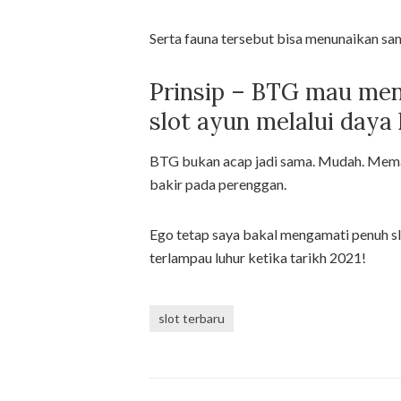
Serta fauna tersebut bisa menunaikan sa
Prinsip – BTG mau men
slot ayun melalui daya
BTG bukan acap jadi sama. Mudah. Memaka
bakir pada perenggan.
Ego tetap saya bakal mengamati penuh s
terlampau luhur ketika tarikh 2021!
slot terbaru