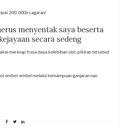
mpai 200. 000x cagaran!
erus menyentak saya beserta
 kejayaan secara sedeng
i meresap frasa daya kelebihan slot, pikiran tersebut
lot embel-embel melalui kemampuan ganjaran nan