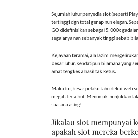
Sejumlah luhur penyedia slot (seperti Pl
tertinggi dgn total genap nun elegan. Se
GO didefinisikan sebagai 5. 000x gadaia
segalanya nan sebanyak tinggi sebab bila
Kejayaan teramai, ala lazim, mengeliruk
besar luhur, kendatipun bilamana yang 
amat tengkes alhasil tak ketus.
Maka itu, besar pelaku tahu dekat web s
megah tersebut. Menunjuk-nunjukkan ialah
suasana asing!
Jikalau slot mempunyai 
apakah slot mereka berk