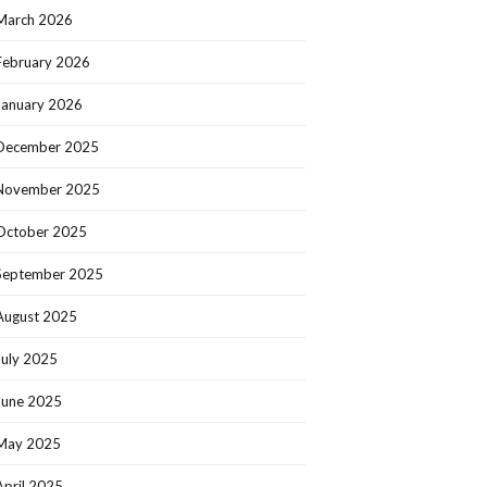
March 2026
February 2026
January 2026
December 2025
November 2025
October 2025
September 2025
August 2025
July 2025
June 2025
May 2025
April 2025