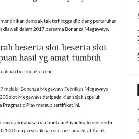
g mendirikan dampak tak terhingga dibidang pertaruhan
an diawali dalam 2017 bersama Bonanza Megaways.
ah beserta slot beserta slot
uan hasil yg amat tumbuh
ahlian bertindak on line.
2017 melalui Bonanza Megaways.Teknikus Megaways
200 slot Megaways daripada kian sejak sepuluh
Pragmatic Play meraup sertifikat ini.
t memberitahukan slot melalui Bayar Suplemen, serta
 100 lima persepuluhan slot bersama Sifat Kulak