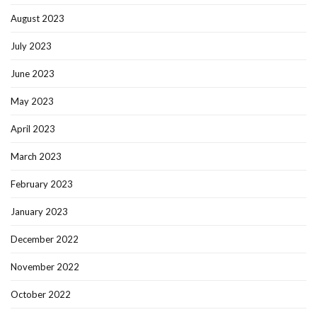
August 2023
July 2023
June 2023
May 2023
April 2023
March 2023
February 2023
January 2023
December 2022
November 2022
October 2022