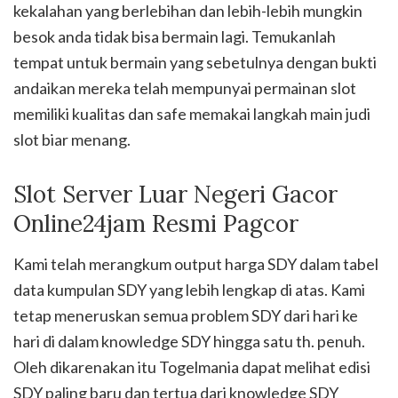
kekalahan yang berlebihan dan lebih-lebih mungkin
besok anda tidak bisa bermain lagi. Temukanlah
tempat untuk bermain yang sebetulnya dengan bukti
andaikan mereka telah mempunyai permainan slot
memiliki kualitas dan safe memakai langkah main judi
slot biar menang.
Slot Server Luar Negeri Gacor
Online24jam Resmi Pagcor
Kami telah merangkum output harga SDY dalam tabel
data kumpulan SDY yang lebih lengkap di atas. Kami
tetap meneruskan semua problem SDY dari hari ke
hari di dalam knowledge SDY hingga satu th. penuh.
Oleh dikarenakan itu Togelmania dapat melihat edisi
SDY paling baru dan tertua dari knowledge SDY