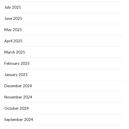
July 2025
June 2025
May 2025
April 2025
March 2025
February 2025
January 2025
December 2024
November 2024
October 2024
September 2024