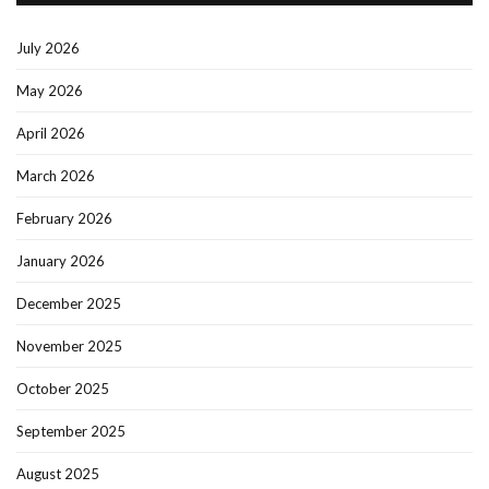
July 2026
May 2026
April 2026
March 2026
February 2026
January 2026
December 2025
November 2025
October 2025
September 2025
August 2025