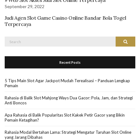
» Web Slot Akses Judi Slot Online Terpercaya
September 29, 2022
Judi Agen Slot Game Casino Online Bandar Bola Togel
Terpercaya
Search
Search
for:
Recent Posts
5 Tips Main Slot Agar Jackpot Mudah Terealisasi – Panduan Lengkap
Pemain
Rahasia di Balik Slot Mahjong Ways Dua Gacor: Pola, Jam, dan Strategi
Anti Boncos
Apa Rahasia di Balik Popularitas Slot Kakek Petir Gacor yang Bikin
Pemain Ketagihan?
Rahasia Modal Bertahan Lama: Strategi Mengatur Taruhan Slot Online
yang Jarang Dibahas