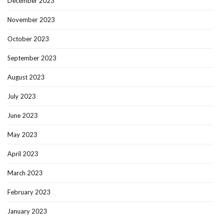
December 2023
November 2023
October 2023
September 2023
August 2023
July 2023
June 2023
May 2023
April 2023
March 2023
February 2023
January 2023