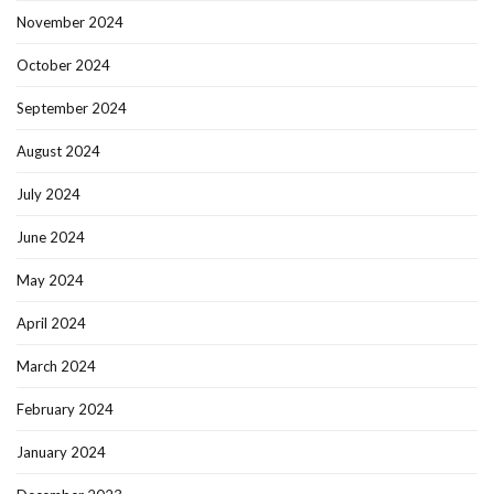
November 2024
October 2024
September 2024
August 2024
July 2024
June 2024
May 2024
April 2024
March 2024
February 2024
January 2024