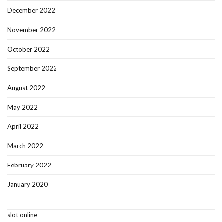
December 2022
November 2022
October 2022
September 2022
August 2022
May 2022
April 2022
March 2022
February 2022
January 2020
slot online