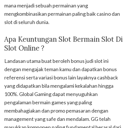
mana menjadi sebuah permainan yang
mengkombinasikan permainan paling baik casino dan
slot di seluruh dunia.
Apa Keuntungan Slot Bermain Slot Di
Slot Online ?
Landasan utama buat beroleh bonus judi slot ini
dengan mengajak teman kamu dan dapatkan bonus
referensi serta variasi bonus lain layaknya cashback
yang didapatkan bila mengalami kekalahan hingga
100%. Global Gaming dapat menyuguhkan
pengalaman bermain games yang paling
membahagiakan dan promo pemasaran dengan
management yang safe dan mendalam. GG telah
masukkan komponen paling fundamental berasal dari