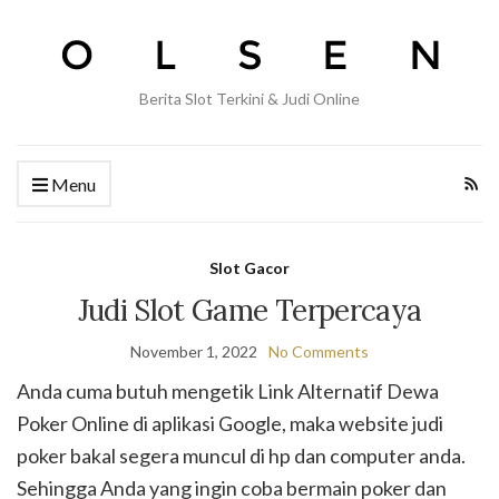
Berita Slot Terkini & Judi Online
Menu
Slot Gacor
Judi Slot Game Terpercaya
November 1, 2022
No Comments
Anda cuma butuh mengetik Link Alternatif Dewa
Poker Online di aplikasi Google, maka website judi
poker bakal segera muncul di hp dan computer anda.
Sehingga Anda yang ingin coba bermain poker dan