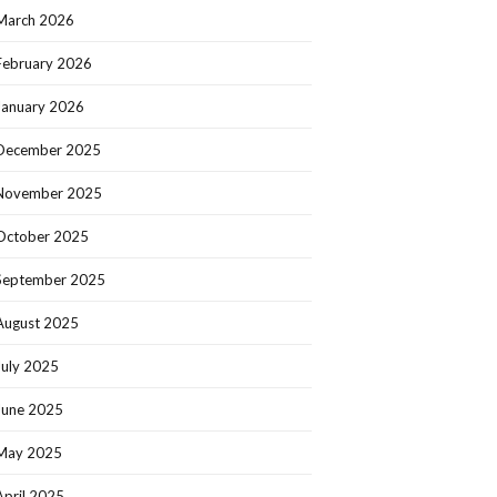
March 2026
February 2026
January 2026
December 2025
November 2025
October 2025
September 2025
August 2025
July 2025
June 2025
May 2025
April 2025