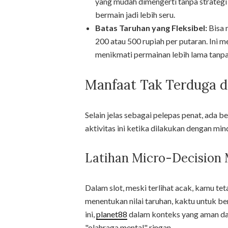
yang mudah dimengerti tanpa strategi r
bermain jadi lebih seru.
Batas Taruhan yang Fleksibel:
Bisa 
200 atau 500 rupiah per putaran. In
menikmati permainan lebih lama tanpa
Manfaat Tak Terduga da
Selain jelas sebagai pelepas penat, ada b
aktivitas ini ketika dilakukan dengan min
Latihan Micro-Decision
Dalam slot, meski terlihat acak, kamu t
menentukan nilai taruhan, kaktu untuk be
ini,
planet88
dalam konteks yang aman dan
"olahraga mental" ringan.