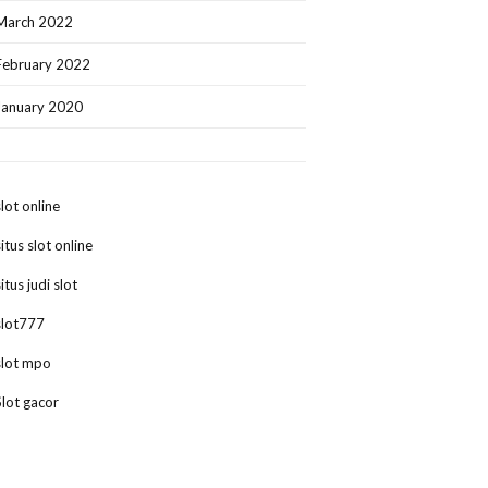
March 2022
February 2022
January 2020
slot online
situs slot online
situs judi slot
slot777
slot mpo
Slot gacor