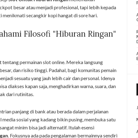
kpot besar atau menjadi profesional, tapi lebih kepada
i menikmati secangkir kopi hangat di sore hari.
hami Filosofi "Hiburan Ringan"
 tentang permainan slot online. Mereka langsung
sar, dan risiko tinggi. Padahal, bagi komunitas pemain
enjadi sesuatu yang jauh lebih cair dan personal. Idenya
bisa diakses kapan saja, menghadirkan warna, suara, dan
k dari rutinitas.
rian panjang di bank atau berada dalam perjalanan
ll media sosial yang kadang bikin pusing, membuka satu
angat minim bisa jadi alternatif. Itulah esensi
ngan
. Fokusnya ada pada pengalaman bermainnya sendiri