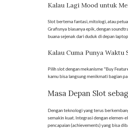
Kalau Lagi Mood untuk Me
Slot bertema fantasi, mitologi, atau pet
Grafisnya biasanya epik, dengan soundt
buana sejenak dari duduk di depan laptop
Kalau Cuma Punya Waktu S
Pilih slot dengan mekanisme "Buy Feature"
kamu bisa langsung menikmati bagian pal
Masa Depan Slot sebag
Dengan teknologi yang terus berkembang
semakin kuat. Integrasi dengan elemen-el
pencapaian (achievements) yang bisa dib