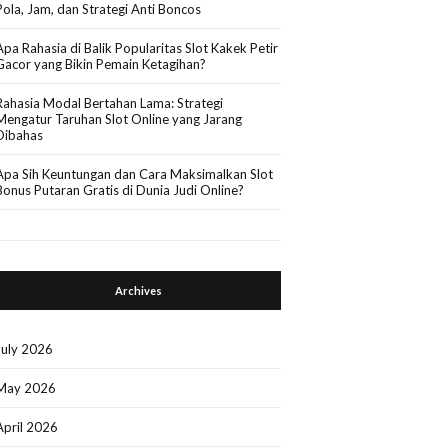
Pola, Jam, dan Strategi Anti Boncos
Apa Rahasia di Balik Popularitas Slot Kakek Petir
Gacor yang Bikin Pemain Ketagihan?
Rahasia Modal Bertahan Lama: Strategi
Mengatur Taruhan Slot Online yang Jarang
Dibahas
Apa Sih Keuntungan dan Cara Maksimalkan Slot
Bonus Putaran Gratis di Dunia Judi Online?
Archives
July 2026
May 2026
April 2026