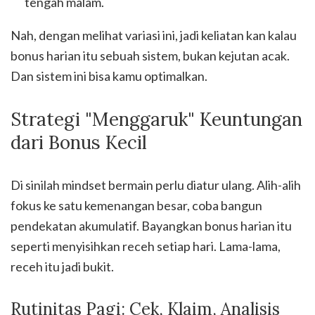
tengah malam.
Nah, dengan melihat variasi ini, jadi keliatan kan kalau
bonus harian itu sebuah sistem, bukan kejutan acak.
Dan sistem ini bisa kamu optimalkan.
Strategi "Menggaruk" Keuntungan
dari Bonus Kecil
Di sinilah mindset bermain perlu diatur ulang. Alih-alih
fokus ke satu kemenangan besar, coba bangun
pendekatan akumulatif. Bayangkan bonus harian itu
seperti menyisihkan receh setiap hari. Lama-lama,
receh itu jadi bukit.
Rutinitas Pagi: Cek, Klaim, Analisis