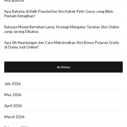
Anti Boncos
Apa Rahasia di Balik Popularitas Slot Kakek Petir Gacor yang Bikin
Pemain Ketagihan?
Rahasia Modal Bertahan Lama: Strategi Mengatur Taruhan Slot Online
yang Jarang Dibahas
Apa Sih Keuntungan dan Cara Maksimalkan Slot Bonus Putaran Gratis
di Dunia Judi Online?
Archives
July 2026
May 2026
April 2026
March 2026