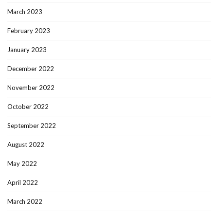
March 2023
February 2023
January 2023
December 2022
November 2022
October 2022
September 2022
August 2022
May 2022
April 2022
March 2022