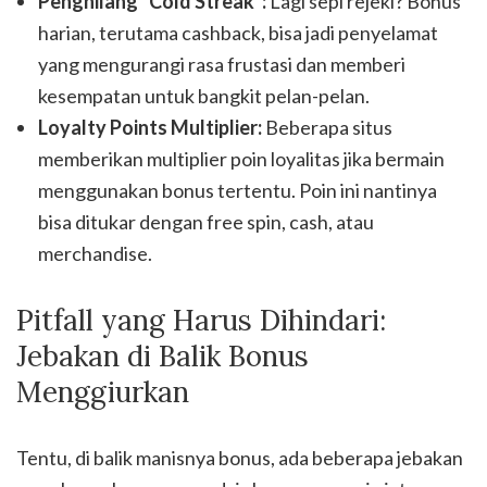
Penghilang "Cold Streak":
Lagi sepi rejeki? Bonus
harian, terutama cashback, bisa jadi penyelamat
yang mengurangi rasa frustasi dan memberi
kesempatan untuk bangkit pelan-pelan.
Loyalty Points Multiplier:
Beberapa situs
memberikan multiplier poin loyalitas jika bermain
menggunakan bonus tertentu. Poin ini nantinya
bisa ditukar dengan free spin, cash, atau
merchandise.
Pitfall yang Harus Dihindari:
Jebakan di Balik Bonus
Menggiurkan
Tentu, di balik manisnya bonus, ada beberapa jebakan