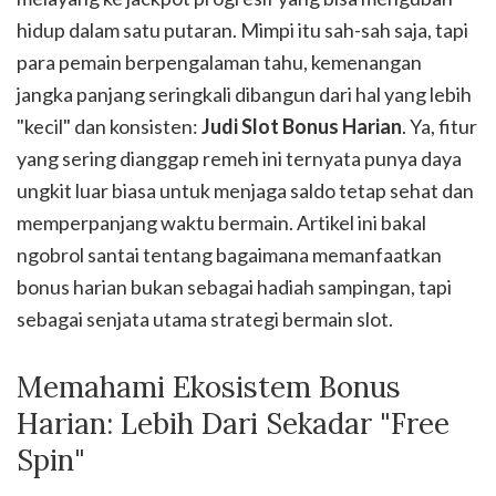
hidup dalam satu putaran. Mimpi itu sah-sah saja, tapi
para pemain berpengalaman tahu, kemenangan
jangka panjang seringkali dibangun dari hal yang lebih
"kecil" dan konsisten:
Judi Slot Bonus Harian
. Ya, fitur
yang sering dianggap remeh ini ternyata punya daya
ungkit luar biasa untuk menjaga saldo tetap sehat dan
memperpanjang waktu bermain. Artikel ini bakal
ngobrol santai tentang bagaimana memanfaatkan
bonus harian bukan sebagai hadiah sampingan, tapi
sebagai senjata utama strategi bermain slot.
Memahami Ekosistem Bonus
Harian: Lebih Dari Sekadar "Free
Spin"