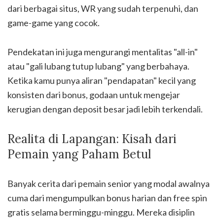
dari berbagai situs, WR yang sudah terpenuhi, dan
game-game yang cocok.
Pendekatan ini juga mengurangi mentalitas "all-in"
atau "gali lubang tutup lubang" yang berbahaya.
Ketika kamu punya aliran "pendapatan" kecil yang
konsisten dari bonus, godaan untuk mengejar
kerugian dengan deposit besar jadi lebih terkendali.
Realita di Lapangan: Kisah dari
Pemain yang Paham Betul
Banyak cerita dari pemain senior yang modal awalnya
cuma dari mengumpulkan bonus harian dan free spin
gratis selama berminggu-minggu. Mereka disiplin