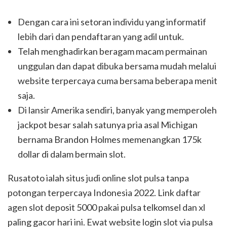
Dengan cara ini setoran individu yang informatif
lebih dari dan pendaftaran yang adil untuk.
Telah menghadirkan beragam macam permainan
unggulan dan dapat dibuka bersama mudah melalui
website terpercaya cuma bersama beberapa menit
saja.
Di lansir Amerika sendiri, banyak yang memperoleh
jackpot besar salah satunya pria asal Michigan
bernama Brandon Holmes memenangkan 175k
dollar di dalam bermain slot.
Rusatoto ialah situs judi online slot pulsa tanpa
potongan terpercaya Indonesia 2022. Link daftar
agen slot deposit 5000 pakai pulsa telkomsel dan xl
paling gacor hari ini. Ewat website login slot via pulsa