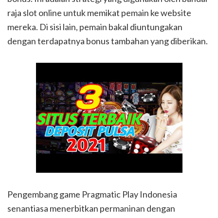
raja slot online untuk memikat pemain ke website
mereka. Di sisi lain, pemain bakal diuntungakan
dengan terdapatnya bonus tambahan yang diberikan.
Pengembang game Pragmatic Play Indonesia
senantiasa menerbitkan permaninan dengan