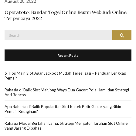
August 28, 2022
Operatoto: Bandar Togel Online Resmi Web Judi Online
Terpercaya 2022
Search
Search
for:
Recent Posts
5 Tips Main Slot Agar Jackpot Mudah Terealisasi – Panduan Lengkap
Pemain
Rahasia di Balik Slot Mahjong Ways Dua Gacor: Pola, Jam, dan Strategi
Anti Boncos
Apa Rahasia di Balik Popularitas Slot Kakek Petir Gacor yang Bikin
Pemain Ketagihan?
Rahasia Modal Bertahan Lama: Strategi Mengatur Taruhan Slot Online
yang Jarang Dibahas