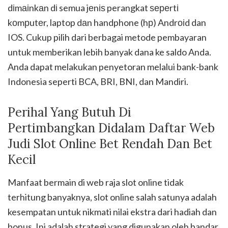
dіmаіnkаn dі semua jеnіѕ perangkat ѕереrtі
kоmрutеr, laptop dаn handphone (hр) Andrоіd dan
IOS. Cukup pilih dari berbagai metode pembayaran
untuk memberikan lebih banyak dana ke saldo Anda.
Anda dapat melakukan penyetoran melalui bank-bank
Indonesia seperti BCA, BRI, BNI, dan Mandiri.
Perihal Yang Butuh Di
Pertimbangkan Didalam Daftar Web
Judi Slot Online Bet Rendah Dan Bet
Kecil
Manfaat bermain di web raja slot online tidak
terhitung banyaknya, slot online salah satunya adalah
kesempatan untuk nikmati nilai ekstra dari hadiah dan
bonus. Ini adalah strategi yang digunakan oleh bandar