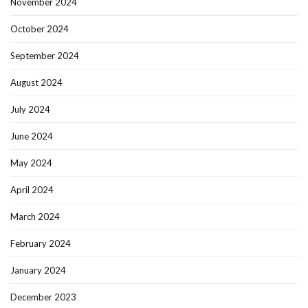
November 2024
October 2024
September 2024
August 2024
July 2024
June 2024
May 2024
April 2024
March 2024
February 2024
January 2024
December 2023