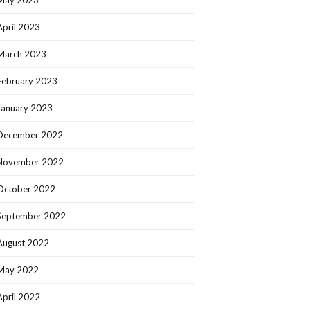
May 2023
April 2023
March 2023
February 2023
January 2023
December 2022
November 2022
October 2022
September 2022
August 2022
May 2022
April 2022