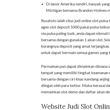
Di lansir Amerika sendiri, banyak yan
Michigan bernama Brandon Holmes me
Rusatoto ialah situs judi online slot pul
agen slot deposit 5000 pakai pulsa telkoms
via pulsa paling baik, anda dapat nikmati l
bersama dengan gunakan 1 akun slot. Sela
kurangnya deposit yang amat terjangkau 
untuk dapat bermain semua games yang t
Permainan pun dapat dimainkan dimana saj
tempat yang memiliki tingkat keamanan re
bersama dengan ciri khas kandang anjing 
diingat oleh para bettor. Maka berasal d
memainkan slot demo dan daftar akun de
Website Judi Slot Onli