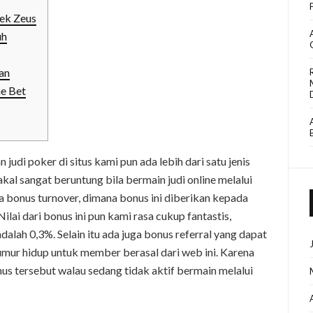
kek Zeus
uh
an
ne Bet
udi poker di situs kami pun ada lebih dari satu jenis
kal sangat beruntung bila bermain judi online melalui
 bonus turnover, dimana bonus ini diberikan kepada
ilai dari bonus ini pun kami rasa cukup fantastis,
adalah 0,3%. Selain itu ada juga bonus referral yang dapat
mur hidup untuk member berasal dari web ini. Karena
us tersebut walau sedang tidak aktif bermain melalui