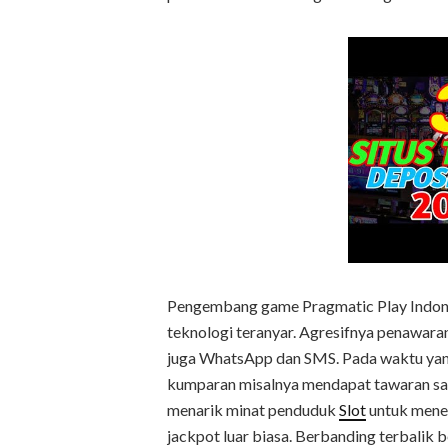
Pengembang game Pragmatic Play Indone
teknologi teranyar. Agresifnya penawaran
juga WhatsApp dan SMS. Pada waktu yang
kumparan misalnya mendapat tawaran sa
menarik minat penduduk
Slot
untuk mene
jackpot luar biasa. Berbanding terbalik