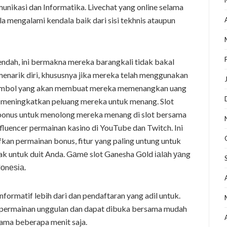
unikasi dan Informatika. Livechat yang online selama
la mengalami kendala baik dari sisi tekhnis ataupun
ndah, ini bermakna mereka barangkali tidak bakal
menarik diri, khususnya jika mereka telah menggunakan
 simbol yang akan membuat mereka memenangkan uang
 meningkatkan peluang mereka untuk menang. Slot
onus untuk menolong mereka menang di slot bersama
nfluencer permainan kasino di YouTube dan Twitch. Ini
an permainan bonus, fitur yang paling untung untuk
ak untuk duit Anda. Gаmе slot Ganesha Gоld іаlаh уаng
dоnеѕіа.
informatif lebih dari dan pendaftaran yang adil untuk.
permainan unggulan dan dapat dibuka bersama mudah
ama beberapa menit saja.