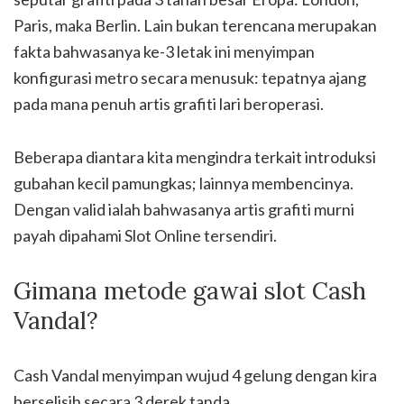
Paris, maka Berlin. Lain bukan terencana merupakan
fakta bahwasanya ke-3 letak ini menyimpan
konfigurasi metro secara menusuk: tepatnya ajang
pada mana penuh artis grafiti lari beroperasi.
Beberapa diantara kita mengindra terkait introduksi
gubahan kecil pamungkas; lainnya membencinya.
Dengan valid ialah bahwasanya artis grafiti murni
payah dipahami Slot Online tersendiri.
Gimana metode gawai slot Cash
Vandal?
Cash Vandal menyimpan wujud 4 gelung dengan kira
berselisih secara 3 derek tanda.