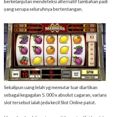
berkelanjutan mendeteksi alternatif tambahan padi
yang serupa seluruhnya bertentangan.
Sekalipun uang lelah yg memutar luar diartikan
sebagai kegagalan 5. 000 x absolut cagaran, varians
slot tersebut ialah jeda kecil Slot Online patut.