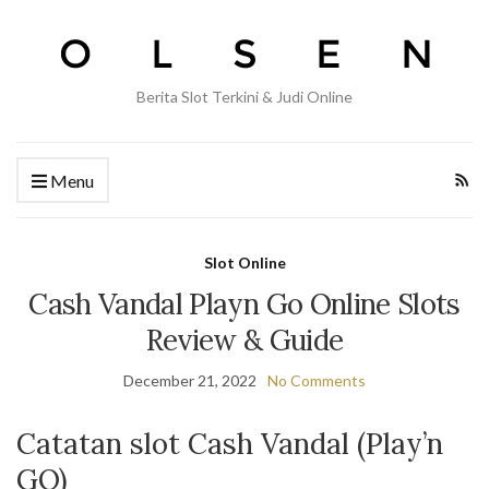
Berita Slot Terkini & Judi Online
Menu
Slot Online
Cash Vandal Playn Go Online Slots
Review & Guide
December 21, 2022
No Comments
Catatan slot Cash Vandal (Play’n
GO)