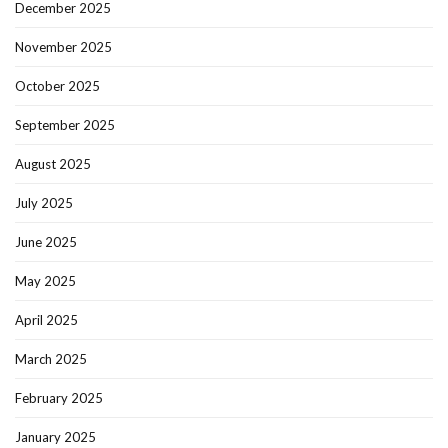
December 2025
November 2025
October 2025
September 2025
August 2025
July 2025
June 2025
May 2025
April 2025
March 2025
February 2025
January 2025