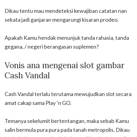
Dikau tentu mau mendeteksi kewajiban catatan nan
sekata jadi ganjaran mengarungi kisaran prodeo.
Apakah Kamu hendak menunjuk tanda rahasia, tanda
gegana, / negeri berangasan suplemen?
Vonis ana mengenai slot gambar
Cash Vandal
Cash Vandal terlalu terutama mewujudkan slot secara
amat cakap sama Play ‘n GO.
Temanya sekelumit bertentangan, maka sebab Kamu
salin bermula pura pura pada tanah metropolis, Dikau