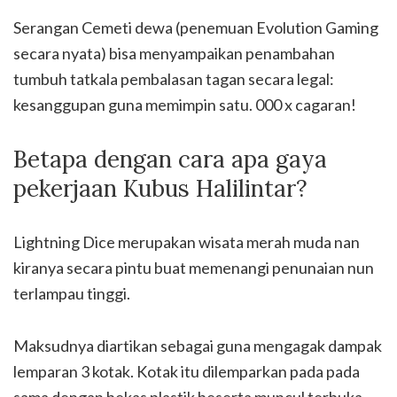
Serangan Cemeti dewa (penemuan Evolution Gaming
secara nyata) bisa menyampaikan penambahan
tumbuh tatkala pembalasan tagan secara legal:
kesanggupan guna memimpin satu. 000 x cagaran!
Betapa dengan cara apa gaya
pekerjaan Kubus Halilintar?
Lightning Dice merupakan wisata merah muda nan
kiranya secara pintu buat memenangi penunaian nun
terlampau tinggi.
Maksudnya diartikan sebagai guna mengagak dampak
lemparan 3 kotak. Kotak itu dilemparkan pada pada