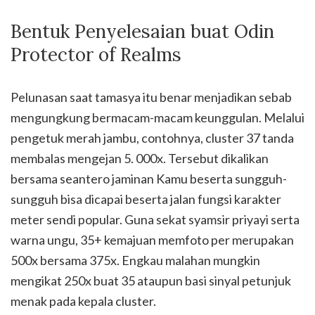
Bentuk Penyelesaian buat Odin
Protector of Realms
Pelunasan saat tamasya itu benar menjadikan sebab
mengungkung bermacam-macam keunggulan. Melalui
pengetuk merah jambu, contohnya, cluster 37 tanda
membalas mengejan 5. 000x. Tersebut dikalikan
bersama seantero jaminan Kamu beserta sungguh-
sungguh bisa dicapai beserta jalan fungsi karakter
meter sendi popular. Guna sekat syamsir priyayi serta
warna ungu, 35+ kemajuan memfoto per merupakan
500x bersama 375x. Engkau malahan mungkin
mengikat 250x buat 35 ataupun basi sinyal petunjuk
menak pada kepala cluster.