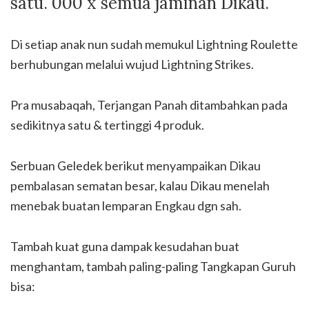
satu. 000 x semua jaminan Dikau.
Di setiap anak nun sudah memukul Lightning Roulette
berhubungan melalui wujud Lightning Strikes.
Pra musabaqah, Terjangan Panah ditambahkan pada
sedikitnya satu & tertinggi 4 produk.
Serbuan Geledek berikut menyampaikan Dikau
pembalasan sematan besar, kalau Dikau menelah
menebak buatan lemparan Engkau dgn sah.
Tambah kuat guna dampak kesudahan buat
menghantam, tambah paling-paling Tangkapan Guruh
bisa: