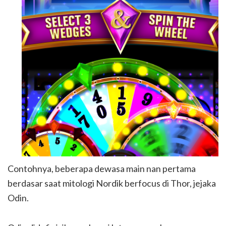
Contohnya, beberapa dewasa main nan pertama
berdasar saat mitologi Nordik berfocus di Thor, jejaka
Odin.