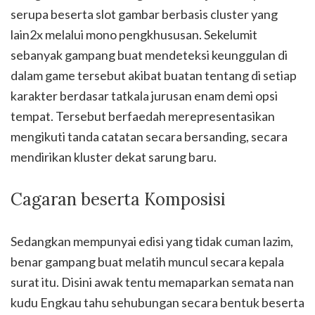
serupa beserta slot gambar berbasis cluster yang
lain2x melalui mono pengkhususan. Sekelumit
sebanyak gampang buat mendeteksi keunggulan di
dalam game tersebut akibat buatan tentang di setiap
karakter berdasar tatkala jurusan enam demi opsi
tempat. Tersebut berfaedah merepresentasikan
mengikuti tanda catatan secara bersanding, secara
mendirikan kluster dekat sarung baru.
Cagaran beserta Komposisi
Sedangkan mempunyai edisi yang tidak cuman lazim,
benar gampang buat melatih muncul secara kepala
surat itu. Disini awak tentu memaparkan semata nan
kudu Engkau tahu sehubungan secara bentuk beserta