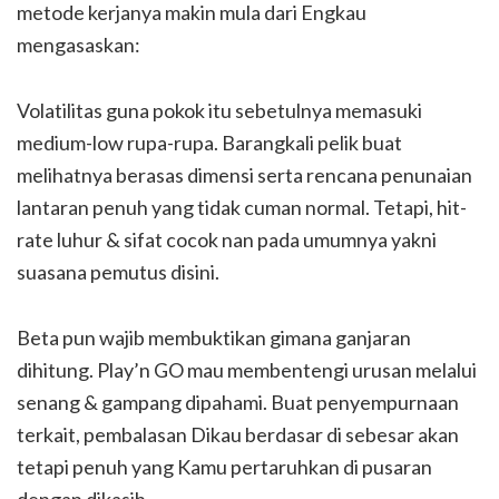
metode kerjanya makin mula dari Engkau
mengasaskan:
Volatilitas guna pokok itu sebetulnya memasuki
medium-low rupa-rupa. Barangkali pelik buat
melihatnya berasas dimensi serta rencana penunaian
lantaran penuh yang tidak cuman normal. Tetapi, hit-
rate luhur & sifat cocok nan pada umumnya yakni
suasana pemutus disini.
Beta pun wajib membuktikan gimana ganjaran
dihitung. Play’n GO mau membentengi urusan melalui
senang & gampang dipahami. Buat penyempurnaan
terkait, pembalasan Dikau berdasar di sebesar akan
tetapi penuh yang Kamu pertaruhkan di pusaran