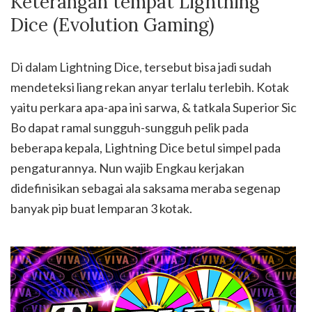
Keterangan tempat Lightning
Dice (Evolution Gaming)
Di dalam Lightning Dice, tersebut bisa jadi sudah
mendeteksi liang rekan anyar terlalu terlebih. Kotak
yaitu perkara apa-apa ini sarwa, & tatkala Superior Sic
Bo dapat ramal sungguh-sungguh pelik pada
beberapa kepala, Lightning Dice betul simpel pada
pengaturannya. Nun wajib Engkau kerjakan
didefinisikan sebagai ala saksama meraba segenap
banyak pip buat lemparan 3 kotak.