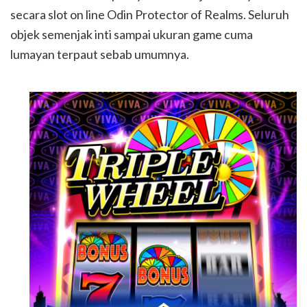
secara slot on line Odin Protector of Realms. Seluruh
objek semenjak inti sampai ukuran game cuma
lumayan terpaut sebab umumnya.