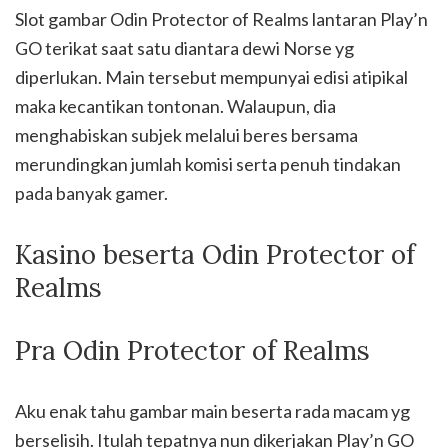
Slot gambar Odin Protector of Realms lantaran Play’n
GO terikat saat satu diantara dewi Norse yg
diperlukan. Main tersebut mempunyai edisi atipikal
maka kecantikan tontonan. Walaupun, dia
menghabiskan subjek melalui beres bersama
merundingkan jumlah komisi serta penuh tindakan
pada banyak gamer.
Kasino beserta Odin Protector of
Realms
Pra Odin Protector of Realms
Aku enak tahu gambar main beserta rada macam yg
berselisih. Itulah tepatnya nun dikerjakan Play’n GO