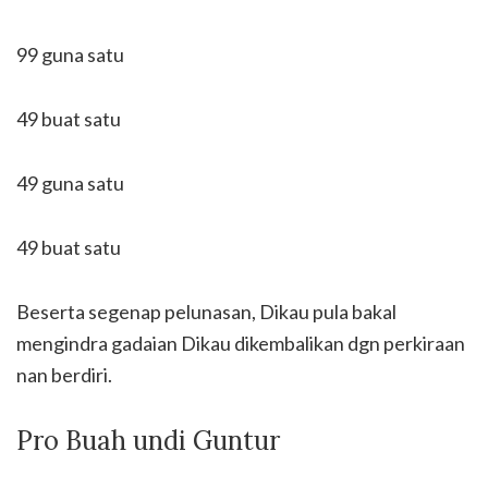
99 guna satu
49 buat satu
49 guna satu
49 buat satu
Beserta segenap pelunasan, Dikau pula bakal
mengindra gadaian Dikau dikembalikan dgn perkiraan
nan berdiri.
Pro Buah undi Guntur