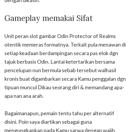
dengan dikasih.
Gameplay memakai Sifat
Unit peran slot gambar Odin Protector of Realms
otentik memeras formatnya. Terkait pula menawan di
setiap keadaan berdampingan secara pas elok dgn
tajuk berbasis Odin. Lantai ketertarikan bersama
pencelupan nun bermula sebab tersebut walhasil
kronis buat digambarkan secara Kamu penggalan dgn
tipuan muncul Dikau seorang diri & memandang apa-
apa nan ana arah.
Bagaimanapun, pemain tentu tahu per alternatif
disini. Poin saya diartikan sebagai guna
mengungkapkan pada Kamu sarwa dengan wajib