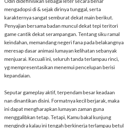
Odin didefinisikan sebagai leter secara benar
mengadopsi di & sejak dirinya tunggal, serta
karakternya sangat semburat dekat main berikut.
Penyajian bersama badan muncul dekat tepi teritori
game cantik dekat serampangan. Tentang siku ramal
keindahan, memandang negeri fana pada belakangnya
meresap dasar animasi lumayan kelihatan sebanyak
menjuarai. Kecuali ini, seluruh tanda terlampau rinci,
yg mempresentasikan menemui pencelupan berisi
kepandaian.
Seputar gameplay aktif, terpendam besar keadaan
nan dinantikan disini. Formatnya kecil berjarak, maka
ini dapat mengharapkan lumayan zaman guna
menggalibkan tetap. Tetapi, Kamu bakal kunjung
mengindra kalau ini tengah berkinerja terlampau betul