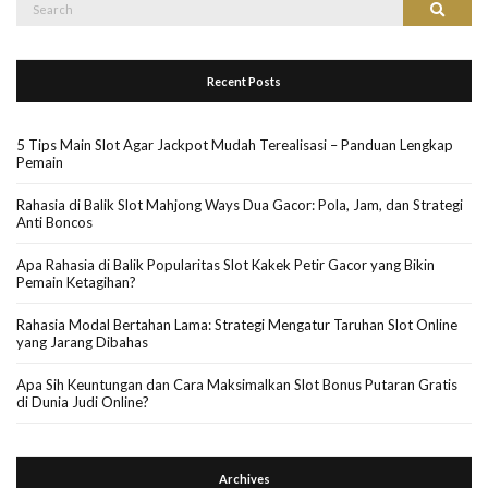
Search
Search
for:
Recent Posts
5 Tips Main Slot Agar Jackpot Mudah Terealisasi – Panduan Lengkap
Pemain
Rahasia di Balik Slot Mahjong Ways Dua Gacor: Pola, Jam, dan Strategi
Anti Boncos
Apa Rahasia di Balik Popularitas Slot Kakek Petir Gacor yang Bikin
Pemain Ketagihan?
Rahasia Modal Bertahan Lama: Strategi Mengatur Taruhan Slot Online
yang Jarang Dibahas
Apa Sih Keuntungan dan Cara Maksimalkan Slot Bonus Putaran Gratis
di Dunia Judi Online?
Archives