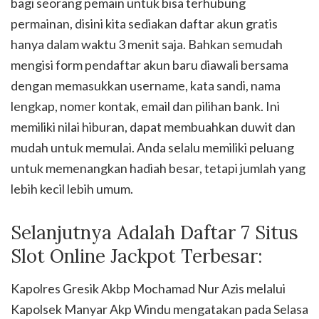
bagi seorang pemain untuk bisa terhubung
permainan, disini kita sediakan daftar akun gratis
hanya dalam waktu 3 menit saja. Bahkan semudah
mengisi form pendaftar akun baru diawali bersama
dengan memasukkan username, kata sandi, nama
lengkap, nomer kontak, email dan pilihan bank. Ini
memiliki nilai hiburan, dapat membuahkan duwit dan
mudah untuk memulai. Anda selalu memiliki peluang
untuk memenangkan hadiah besar, tetapi jumlah yang
lebih kecil lebih umum.
Selanjutnya Adalah Daftar 7 Situs
Slot Online Jackpot Terbesar:
Kapolres Gresik Akbp Mochamad Nur Azis melalui
Kapolsek Manyar Akp Windu mengatakan pada Selasa