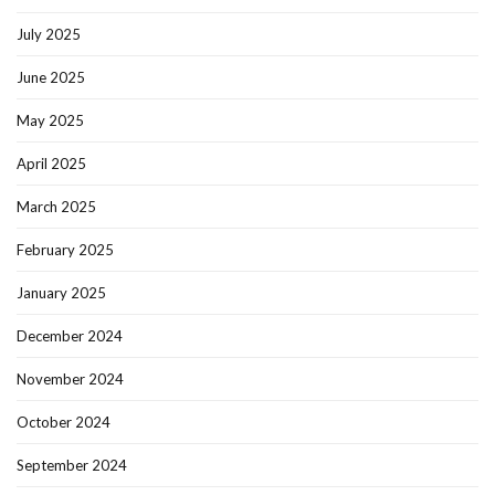
July 2025
June 2025
May 2025
April 2025
March 2025
February 2025
January 2025
December 2024
November 2024
October 2024
September 2024