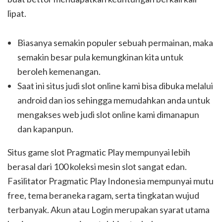
lipat.
Biasanya semakin populer sebuah permainan, maka
semakin besar pula kemungkinan kita untuk
beroleh kemenangan.
Saat ini situs judi slot online kami bisa dibuka melalui
android dan ios sehingga memudahkan anda untuk
mengakses web judi slot online kami dimanapun
dan kapanpun.
Situs game slot Pragmatic Play mempunyai lebih
berasal dari 100 koleksi mesin slot sangat edan.
Fasilitator Pragmatic Play Indonesia mempunyai mutu
free, tema beraneka ragam, serta tingkatan wujud
terbanyak. Akun atau Login merupakan syarat utama