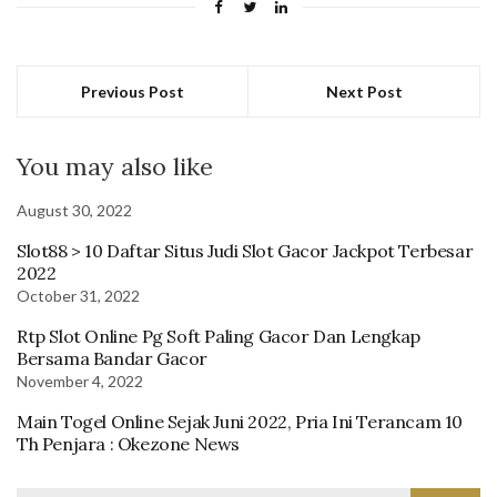
Previous Post
Next Post
You may also like
August 30, 2022
Slot88 > 10 Daftar Situs Judi Slot Gacor Jackpot Terbesar
2022
October 31, 2022
Rtp Slot Online Pg Soft Paling Gacor Dan Lengkap
Bersama Bandar Gacor
November 4, 2022
Main Togel Online Sejak Juni 2022, Pria Ini Terancam 10
Th Penjara : Okezone News