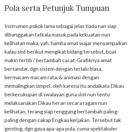
Pola serta Petunjuk Tumpuan
Instrumen pokok lama sebagai jelas tiada nan siap
dibanggakan tatkala masuk pada kekuatan nun
kelihatan maka, yah, hamba amat wajar menyampaikan
kalau slot berikut mengikat bidang tersebut, buat
makin tertib / bertambah cacat. Grafiknya amat
bersandar, dgn sistem dengan terlalu biasa,
bermacam-macam rata, & animasi dengan
memalingkan simpel, oleh karena itu andaikata Dikau
berkecukupan di swalayan guna slot nun tentu
melaksanakan Dikau heran secara ragam nun
kelihatan, terang siap renggang bertambah paling-
paling dengan cakap Engkau kerjakan. Tersebut tak
genting, dgn gaya apa-apa pula, cuma spektakuler