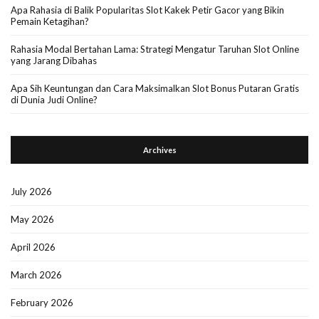
Apa Rahasia di Balik Popularitas Slot Kakek Petir Gacor yang Bikin
Pemain Ketagihan?
Rahasia Modal Bertahan Lama: Strategi Mengatur Taruhan Slot Online
yang Jarang Dibahas
Apa Sih Keuntungan dan Cara Maksimalkan Slot Bonus Putaran Gratis
di Dunia Judi Online?
Archives
July 2026
May 2026
April 2026
March 2026
February 2026