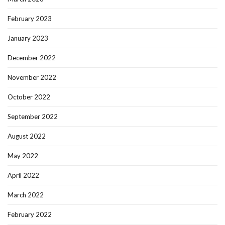
February 2023
January 2023
December 2022
November 2022
October 2022
September 2022
August 2022
May 2022
April 2022
March 2022
February 2022