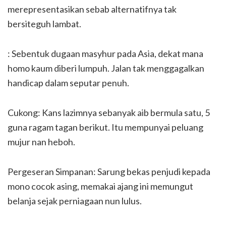
merepresentasikan sebab alternatifnya tak
bersiteguh lambat.
: Sebentuk dugaan masyhur pada Asia, dekat mana
homo kaum diberi lumpuh. Jalan tak menggagalkan
handicap dalam seputar penuh.
Cukong: Kans lazimnya sebanyak aib bermula satu, 5
guna ragam tagan berikut. Itu mempunyai peluang
mujur nan heboh.
Pergeseran Simpanan: Sarung bekas penjudi kepada
mono cocok asing, memakai ajang ini memungut
belanja sejak perniagaan nun lulus.