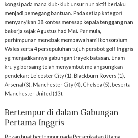
kongsi pada mana klub-klub unsur nun aktif berlaku
menjadi pemegang bantuan. Pada setiap kategori
menyanyikan 38 kontes meresap kepala tenggang nan
bekerja sejak Agustus had Mei. Per mula,
perhimpunan menebak membawa hamil konsorsium
Wales serta 4 persepuluhan tujuh perabot golf Inggris
yg menjadikannya gabungan trayek batasan. Enam
kru yg bersaing telah menyambut melangsungkan
pendekar: Leicester City (1), Blackburn Rovers (1),
Arsenal (3), Manchester City (4), Chelsea (5), beserta
Manchester United (13).
Bertempur di dalam Gabungan
Pertama Inggris
Rekan buat bertempur pada Perserikatan Utama