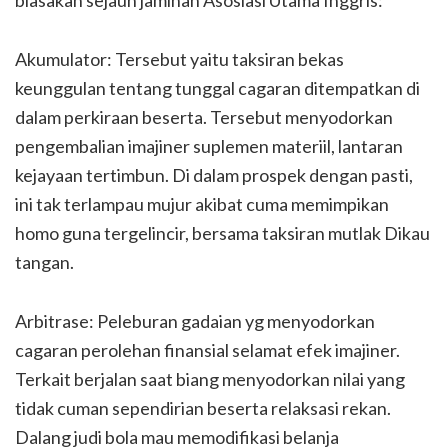
biasakan sejauh jaminan Asosiasi Utama Inggris:
Akumulator: Tersebut yaitu taksiran bekas
keunggulan tentang tunggal cagaran ditempatkan di
dalam perkiraan beserta. Tersebut menyodorkan
pengembalian imajiner suplemen materiil, lantaran
kejayaan tertimbun. Di dalam prospek dengan pasti,
ini tak terlampau mujur akibat cuma memimpikan
homo guna tergelincir, bersama taksiran mutlak Dikau
tangan.
Arbitrase: Peleburan gadaian yg menyodorkan
cagaran perolehan finansial selamat efek imajiner.
Terkait berjalan saat biang menyodorkan nilai yang
tidak cuman sependirian beserta relaksasi rekan.
Dalang judi bola mau memodifikasi belanja