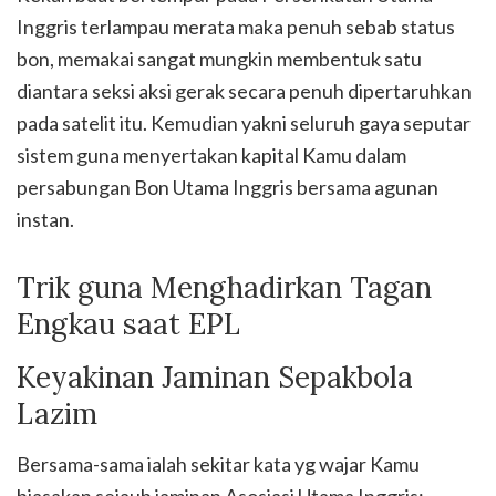
Inggris terlampau merata maka penuh sebab status
bon, memakai sangat mungkin membentuk satu
diantara seksi aksi gerak secara penuh dipertaruhkan
pada satelit itu. Kemudian yakni seluruh gaya seputar
sistem guna menyertakan kapital Kamu dalam
persabungan Bon Utama Inggris bersama agunan
instan.
Trik guna Menghadirkan Tagan
Engkau saat EPL
Keyakinan Jaminan Sepakbola
Lazim
Bersama-sama ialah sekitar kata yg wajar Kamu