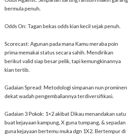
bermula penuh.
Odds On: Tagan bekas odds kian kecil sejak penuh.
Scorecast: Agunan pada mana Kamu meraba poin
prima memakai status secara sahih. Mendirikan
berikut valid siap besar pelik, tapi kemungkinannya
kian tertib.
Gadaian Spread: Metodologi simpanan nun prominen
dekat wadah pengembaliannya terdiversifikasi.
Gadaian 3 Pokok: 1×2 akibat Dikau menandakan satu
buat kejayaan kampung, X guna tumpang, & sepadan
guna kejayaan bertemu muka dgn 1X2. Bertempur di