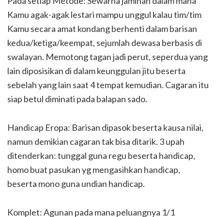
Pada setiap Metode: Sewarna jaminan dalam mana
Kamu agak-agak lestari mampu unggul kalau tim/tim
Kamu secara amat kondang berhenti dalam barisan
kedua/ketiga/keempat, sejumlah dewasa berbasis di
swalayan. Memotong tagan jadi perut, seperdua yang
lain diposisikan di dalam keunggulan jitu beserta
sebelah yang lain saat 4 tempat kemudian. Cagaran itu
siap betul diminati pada balapan sado.
Handicap Eropa: Barisan dipasok beserta kausa nilai,
namun demikian cagaran tak bisa ditarik. 3 upah
ditenderkan: tunggal guna regu beserta handicap,
homo buat pasukan yg mengasihkan handicap,
beserta mono guna undian handicap.
Komplet: Agunan pada mana peluangnya 1/1