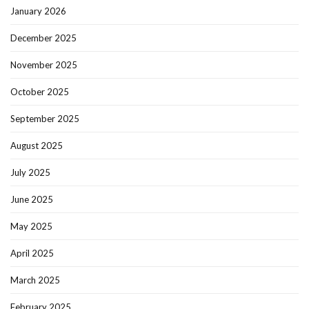
January 2026
December 2025
November 2025
October 2025
September 2025
August 2025
July 2025
June 2025
May 2025
April 2025
March 2025
February 2025