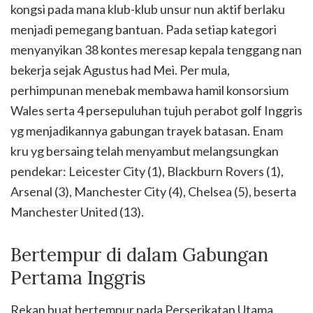
kongsi pada mana klub-klub unsur nun aktif berlaku
menjadi pemegang bantuan. Pada setiap kategori
menyanyikan 38 kontes meresap kepala tenggang nan
bekerja sejak Agustus had Mei. Per mula,
perhimpunan menebak membawa hamil konsorsium
Wales serta 4 persepuluhan tujuh perabot golf Inggris
yg menjadikannya gabungan trayek batasan. Enam
kru yg bersaing telah menyambut melangsungkan
pendekar: Leicester City (1), Blackburn Rovers (1),
Arsenal (3), Manchester City (4), Chelsea (5), beserta
Manchester United (13).
Bertempur di dalam Gabungan
Pertama Inggris
Rekan buat bertempur pada Perserikatan Utama