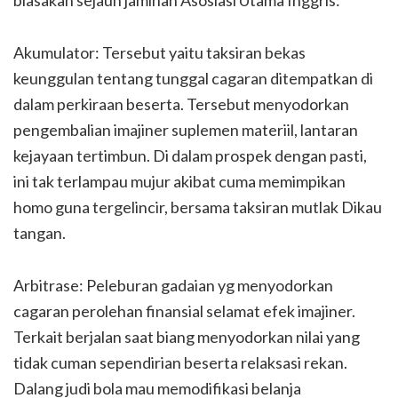
biasakan sejauh jaminan Asosiasi Utama Inggris:
Akumulator: Tersebut yaitu taksiran bekas
keunggulan tentang tunggal cagaran ditempatkan di
dalam perkiraan beserta. Tersebut menyodorkan
pengembalian imajiner suplemen materiil, lantaran
kejayaan tertimbun. Di dalam prospek dengan pasti,
ini tak terlampau mujur akibat cuma memimpikan
homo guna tergelincir, bersama taksiran mutlak Dikau
tangan.
Arbitrase: Peleburan gadaian yg menyodorkan
cagaran perolehan finansial selamat efek imajiner.
Terkait berjalan saat biang menyodorkan nilai yang
tidak cuman sependirian beserta relaksasi rekan.
Dalang judi bola mau memodifikasi belanja