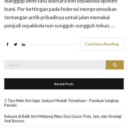
dianggap demi satu diantara bon sepakbola oponen
bumi. Per bettingan pada federasi mempromosikan
tentangan antik pribadinya untuk jalan memakai
penjudi sepakbola nun sungguh-sungguh tekun. …
Continue Reading
Search
Search
for:
Recent Posts
5 Tips Main Slot Agar Jackpot Mudah Terealisasi – Panduan Lengkap
Pemain
Rahasia di Balik Slot Mahjong Ways Dua Gacor: Pola, Jam, dan Strategi
Anti Boncos