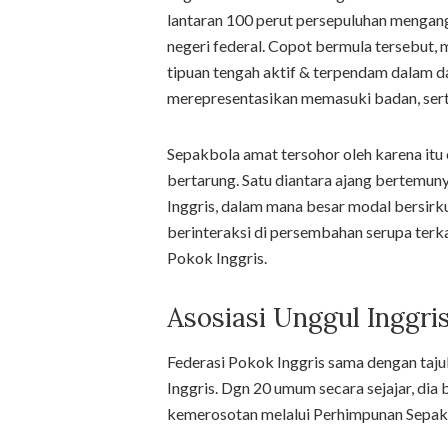
lantaran 100 perut persepuluhan mengan
negeri federal. Copot bermula tersebut, 
tipuan tengah aktif & terpendam dalam 
merepresentasikan memasuki badan, serta
Sepakbola amat tersohor oleh karena it
bertarung. Satu diantara ajang bertemu
Inggris, dalam mana besar modal bersirk
berinteraksi di persembahan serupa terka
Pokok Inggris.
Asosiasi Unggul Inggri
Federasi Pokok Inggris sama dengan taj
Inggris. Dgn 20 umum secara sejajar, dia
kemerosotan melalui Perhimpunan Sepakb