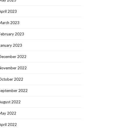
May 2023
April 2023
March 2023
February 2023
January 2023
December 2022
November 2022
October 2022
September 2022
August 2022
May 2022
April 2022