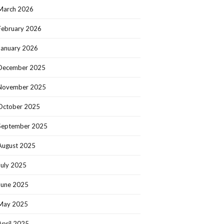
March 2026
February 2026
January 2026
December 2025
November 2025
October 2025
September 2025
August 2025
July 2025
June 2025
May 2025
April 2025