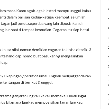
alam mana Kamu agak-agak lestari mampu unggul kalau
nti dalam barisan kedua/ketiga/keempat, sejumlah
gan jadi perut, seperdua yang lain diposisikan di
ng lain saat 4 tempat kemudian. Cagaran itu siap betul
kausa nilai, namun demikian cagaran tak bisa ditarik. 3
serta handicap, homo buat pasukan yg mengasihkan
icap.
/1 kepingan / perut desimal. Engkau melipatgandakan
rtentangan di berikut & unggul.
ersama ganjaran Engkau kekal, memakai Dikau ingat
lulus bilamana Engkau memposisikan tagan Engkau.