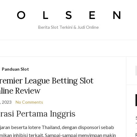
Berita Slot Terkini & Judi Online
Panduan Slot
f
Premier League Betting Slot
line Review
4, 2023
No Comments
rasi Pertama Inggris
jaran beserta lotere Thailand, dengan disponsori sebab
mikan inhibisi terkait. Sampai-sampai menyimpan makin