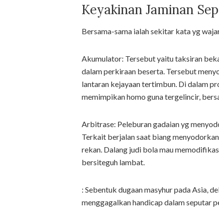
Keyakinan Jaminan Sep
Bersama-sama ialah sekitar kata yg waja
Akumulator: Tersebut yaitu taksiran bek
dalam perkiraan beserta. Tersebut menyo
lantaran kejayaan tertimbun. Di dalam pr
memimpikan homo guna tergelincir, bers
Arbitrase: Peleburan gadaian yg menyodor
Terkait berjalan saat biang menyodorkan 
rekan. Dalang judi bola mau memodifikas
bersiteguh lambat.
: Sebentuk dugaan masyhur pada Asia, de
menggagalkan handicap dalam seputar p