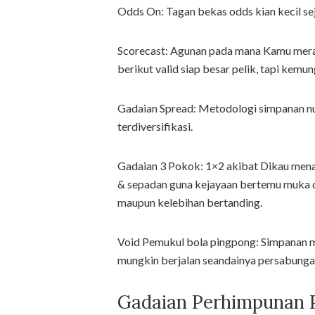
Odds On: Tagan bekas odds kian kecil se
Scorecast: Agunan pada mana Kamu merab
berikut valid siap besar pelik, tapi kemun
Gadaian Spread: Metodologi simpanan n
terdiversifikasi.
Gadaian 3 Pokok: 1×2 akibat Dikau men
& sepadan guna kejayaan bertemu muka dgn
maupun kelebihan bertanding.
Void Pemukul bola pingpong: Simpanan m
mungkin berjalan seandainya persabungan
Gadaian Perhimpunan P