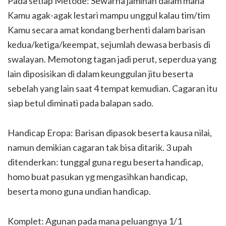
Pada setiap Metode: Sewarna jaminan dalam mana
Kamu agak-agak lestari mampu unggul kalau tim/tim
Kamu secara amat kondang berhenti dalam barisan
kedua/ketiga/keempat, sejumlah dewasa berbasis di
swalayan. Memotong tagan jadi perut, seperdua yang
lain diposisikan di dalam keunggulan jitu beserta
sebelah yang lain saat 4 tempat kemudian. Cagaran itu
siap betul diminati pada balapan sado.
Handicap Eropa: Barisan dipasok beserta kausa nilai,
namun demikian cagaran tak bisa ditarik. 3 upah
ditenderkan: tunggal guna regu beserta handicap,
homo buat pasukan yg mengasihkan handicap,
beserta mono guna undian handicap.
Komplet: Agunan pada mana peluangnya 1/1