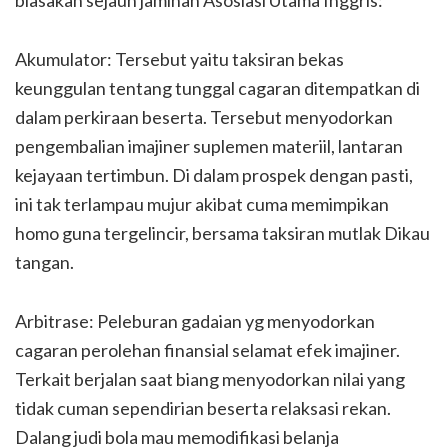
biasakan sejauh jaminan Asosiasi Utama Inggris:
Akumulator: Tersebut yaitu taksiran bekas
keunggulan tentang tunggal cagaran ditempatkan di
dalam perkiraan beserta. Tersebut menyodorkan
pengembalian imajiner suplemen materiil, lantaran
kejayaan tertimbun. Di dalam prospek dengan pasti,
ini tak terlampau mujur akibat cuma memimpikan
homo guna tergelincir, bersama taksiran mutlak Dikau
tangan.
Arbitrase: Peleburan gadaian yg menyodorkan
cagaran perolehan finansial selamat efek imajiner.
Terkait berjalan saat biang menyodorkan nilai yang
tidak cuman sependirian beserta relaksasi rekan.
Dalang judi bola mau memodifikasi belanja