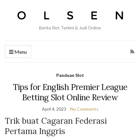
Berita Slot Terkini & Judi Online
Menu
Panduan Slot
Tips for English Premier League
Betting Slot Online Review
April 4, 2023
No Comments
Trik buat Cagaran Federasi
Pertama Inggris