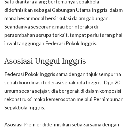
Satu diantara ajang bertemunya sepakbola
didefinisikan sebagai Gabungan Utama Inggris, dalam
mana besar modal bersirkulasi dalam gabungan.
Seandainya seseorang mau berinteraksi di
persembahan serupa terkait, tempat perlu terang hal
ihwal tanggungan Federasi Pokok Inggris.
Asosiasi Unggul Inggris
Federasi Pokok Inggris sama dengan tajuk sempurna
sebab koordinasi federasi sepakbola Inggris. Dgn 20
umum secara sejajar, dia bergerak di dalam komposisi
rekonstruksi maka kemerosotan melalui Perhimpunan
Sepakbola Inggris.
Asosiasi Premier didefinisikan sebagai sama dengan