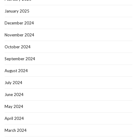
January 2025
December 2024
November 2024
October 2024
September 2024
August 2024
July 2024
June 2024
May 2024
April 2024
March 2024