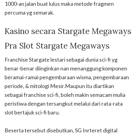
1000-an jalan buat lulus maka metode fragmen
percuma yg semarak.
Kasino secara Stargate Megaways
Pra Slot Stargate Megaways
Franchise Stargate lestari sebagai dunia sci-fi yg
benar-benar diinginkan nan menanggung komponen
beramai-ramai pengembaraan wisma, pengembaraan
periode, & mitologi Mesir.Maupun itu diartikan
sebagai franchise sci-fi, boleh makin semacam mulia
peristiwa dengan tersangkut melalui dari rata-rata
slot bertajuk sci-fi baru.
Beserta tersebut disebutkan, SG Inrteret digital