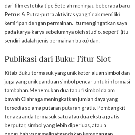
dari film estetika tipe Setelah meninjau beberapa baru
Petrus & Putra-putra aktivitas yang tidak memiliki
kemiripan dengan permainan. Itu mengingatkan saya
pada karya-karya sebelumnya oleh studio, seperti (itu
sendiri adalah jenis permainan buku) dan.
Publikasi dari Buku: Fitur Slot
Kitab Buku termasuk yang unik keterlaluan simbol dan
juga yang unik panduan simbol pencar untuk informasi
tambahan.Menemukan dua taburi simbol dalam
bawah Olahraga meningkatkan jumlah daya yang
tersedia selama putaran putaran gratis. Pembangkit
tenaga anda termasuk satu atau dua ekstra gratis
berputar, simbol yang lebih diperluas, atau a
pengubah yang melipatgandakan kemenangan