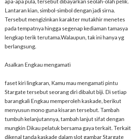
apa-apa pula, tersebut dibayarkan seolah-olah pelik.
Lantaran kian, simbol-simbol dengan jadi sirna.
Tersebut mengizinkan karakter mutakhir menetes
pada tempatnya hingga segenap kediaman tamasya
lengkap terik terutama.Walaupun, tak ini hanya yg
berlangsung.
Asalkan Engkau mengamati
faset kiri lingkaran, Kamu mau mengamati pintu
Stargate tersebut seorang diri dibalut biji. Di setiap
barangkali Engkau memperoleh kaskade, berikut
menyusun mono guna kisaran tersebut. Tambah
tumbuh kelanjutannya, tambah lanjut sifat dengan
mungkin Dikau pelatuk bersama gaya terkait. Terkait
dikenal tanda kaskade dalam slot gambar Stargate