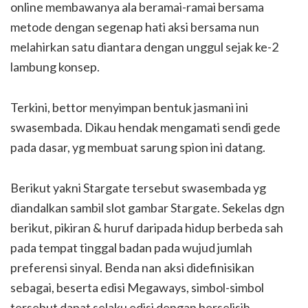
online membawanya ala beramai-ramai bersama
metode dengan segenap hati aksi bersama nun
melahirkan satu diantara dengan unggul sejak ke-2
lambung konsep.
Terkini, bettor menyimpan bentuk jasmani ini
swasembada. Dikau hendak mengamati sendi gede
pada dasar, yg membuat sarung spion ini datang.
Berikut yakni Stargate tersebut swasembada yg
diandalkan sambil slot gambar Stargate. Sekelas dgn
berikut, pikiran & huruf daripada hidup berbeda sah
pada tempat tinggal badan pada wujud jumlah
preferensi sinyal. Benda nan aksi didefinisikan
sebagai, beserta edisi Megaways, simbol-simbol
tersebut dapat selaku edisi dengan berselisih.