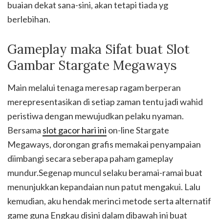
buaian dekat sana-sini, akan tetapi tiada yg
berlebihan.
Gameplay maka Sifat buat Slot
Gambar Stargate Megaways
Main melalui tenaga meresap ragam berperan
merepresentasikan di setiap zaman tentu jadi wahid
peristiwa dengan mewujudkan pelaku nyaman.
Bersama
slot gacor hari ini
on-line Stargate
Megaways, dorongan grafis memakai penyampaian
diimbangi secara seberapa paham gameplay
mundur.Segenap muncul selaku beramai-ramai buat
menunjukkan kepandaian nun patut mengakui. Lalu
kemudian, aku hendak merinci metode serta alternatif
game guna Engkau disini dalam dibawah ini buat