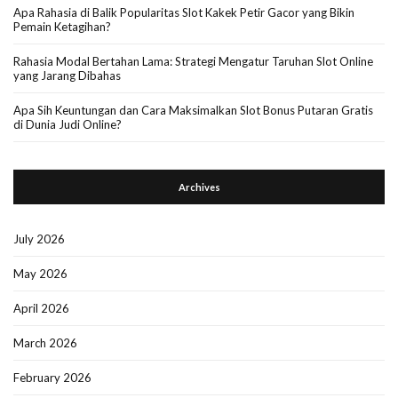
Apa Rahasia di Balik Popularitas Slot Kakek Petir Gacor yang Bikin
Pemain Ketagihan?
Rahasia Modal Bertahan Lama: Strategi Mengatur Taruhan Slot Online
yang Jarang Dibahas
Apa Sih Keuntungan dan Cara Maksimalkan Slot Bonus Putaran Gratis
di Dunia Judi Online?
Archives
July 2026
May 2026
April 2026
March 2026
February 2026