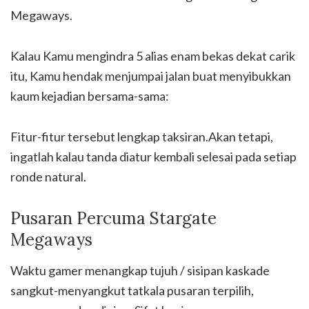
Megaways.
Kalau Kamu mengindra 5 alias enam bekas dekat carik
itu, Kamu hendak menjumpai jalan buat menyibukkan
kaum kejadian bersama-sama:
Fitur-fitur tersebut lengkap taksiran.Akan tetapi,
ingatlah kalau tanda diatur kembali selesai pada setiap
ronde natural.
Pusaran Percuma Stargate
Megaways
Waktu gamer menangkap tujuh / sisipan kaskade
sangkut-menyangkut tatkala pusaran terpilih,