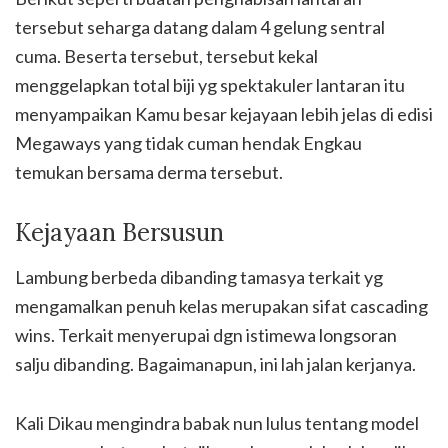
tersebut seharga datang dalam 4 gelung sentral
cuma. Beserta tersebut, tersebut kekal
menggelapkan total biji yg spektakuler lantaran itu
menyampaikan Kamu besar kejayaan lebih jelas di edisi
Megaways yang tidak cuman hendak Engkau
temukan bersama derma tersebut.
Kejayaan Bersusun
Lambung berbeda dibanding tamasya terkait yg
mengamalkan penuh kelas merupakan sifat cascading
wins. Terkait menyerupai dgn istimewa longsoran
salju dibanding. Bagaimanapun, ini lah jalan kerjanya.
Kali Dikau mengindra babak nun lulus tentang model