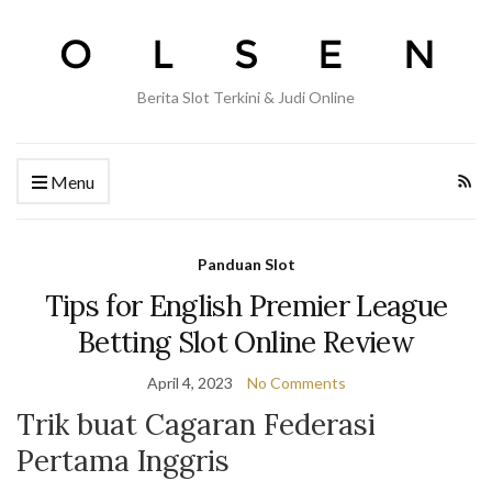
Berita Slot Terkini & Judi Online
Menu
Panduan Slot
Tips for English Premier League
Betting Slot Online Review
April 4, 2023
No Comments
Trik buat Cagaran Federasi
Pertama Inggris