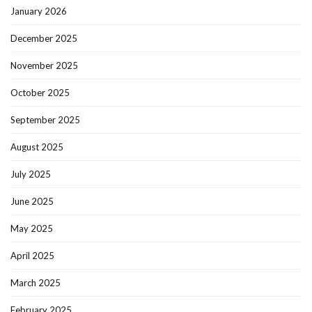
January 2026
December 2025
November 2025
October 2025
September 2025
August 2025
July 2025
June 2025
May 2025
April 2025
March 2025
February 2025