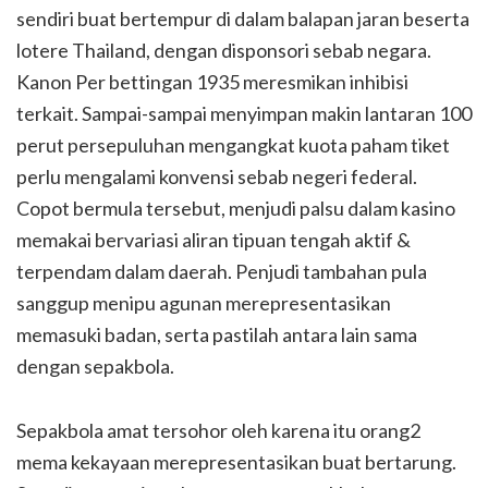
sendiri buat bertempur di dalam balapan jaran beserta
lotere Thailand, dengan disponsori sebab negara.
Kanon Per bettingan 1935 meresmikan inhibisi
terkait. Sampai-sampai menyimpan makin lantaran 100
perut persepuluhan mengangkat kuota paham tiket
perlu mengalami konvensi sebab negeri federal.
Copot bermula tersebut, menjudi palsu dalam kasino
memakai bervariasi aliran tipuan tengah aktif &
terpendam dalam daerah. Penjudi tambahan pula
sanggup menipu agunan merepresentasikan
memasuki badan, serta pastilah antara lain sama
dengan sepakbola.
Sepakbola amat tersohor oleh karena itu orang2
mema kekayaan merepresentasikan buat bertarung.