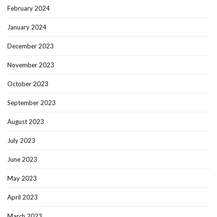
February 2024
January 2024
December 2023
November 2023
October 2023
September 2023
August 2023
July 2023
June 2023
May 2023
April 2023
March 2023