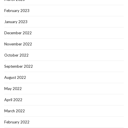
February 2023
January 2023
December 2022
November 2022
October 2022
September 2022
August 2022
May 2022
April 2022
March 2022
February 2022