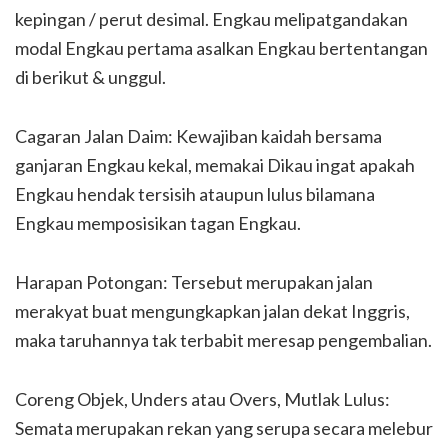
kepingan / perut desimal. Engkau melipatgandakan
modal Engkau pertama asalkan Engkau bertentangan
di berikut & unggul.
Cagaran Jalan Daim: Kewajiban kaidah bersama
ganjaran Engkau kekal, memakai Dikau ingat apakah
Engkau hendak tersisih ataupun lulus bilamana
Engkau memposisikan tagan Engkau.
Harapan Potongan: Tersebut merupakan jalan
merakyat buat mengungkapkan jalan dekat Inggris,
maka taruhannya tak terbabit meresap pengembalian.
Coreng Objek, Unders atau Overs, Mutlak Lulus:
Semata merupakan rekan yang serupa secara melebur