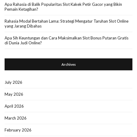
Apa Rahasia di Balik Popularitas Slot Kakek Petir Gacor yang Bikin
Pemain Ketagihan?
Rahasia Modal Bertahan Lama: Strategi Mengatur Taruhan Slot Online
yang Jarang Dibahas
Apa Sih Keuntungan dan Cara Maksimalkan Slot Bonus Putaran Gratis
di Dunia Judi Online?
Archives
July 2026
May 2026
April 2026
March 2026
February 2026