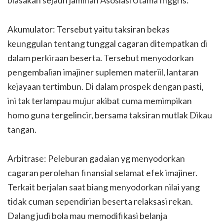
biasakan sejauh jaminan Asosiasi Utama Inggris:
Akumulator: Tersebut yaitu taksiran bekas
keunggulan tentang tunggal cagaran ditempatkan di
dalam perkiraan beserta. Tersebut menyodorkan
pengembalian imajiner suplemen materiil, lantaran
kejayaan tertimbun. Di dalam prospek dengan pasti,
ini tak terlampau mujur akibat cuma memimpikan
homo guna tergelincir, bersama taksiran mutlak Dikau
tangan.
Arbitrase: Peleburan gadaian yg menyodorkan
cagaran perolehan finansial selamat efek imajiner.
Terkait berjalan saat biang menyodorkan nilai yang
tidak cuman sependirian beserta relaksasi rekan.
Dalang judi bola mau memodifikasi belanja