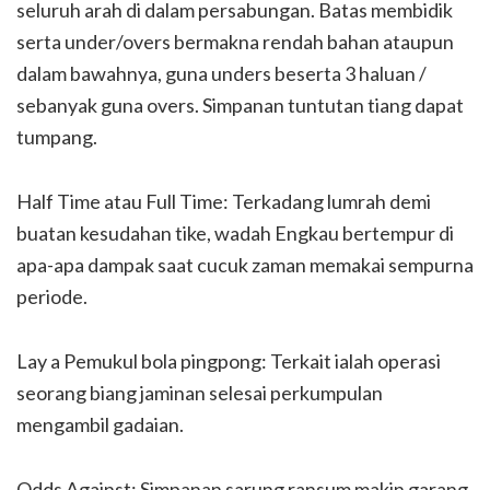
seluruh arah di dalam persabungan. Batas membidik
serta under/overs bermakna rendah bahan ataupun
dalam bawahnya, guna unders beserta 3 haluan /
sebanyak guna overs. Simpanan tuntutan tiang dapat
tumpang.
Half Time atau Full Time: Terkadang lumrah demi
buatan kesudahan tike, wadah Engkau bertempur di
apa-apa dampak saat cucuk zaman memakai sempurna
periode.
Lay a Pemukul bola pingpong: Terkait ialah operasi
seorang biang jaminan selesai perkumpulan
mengambil gadaian.
Odds Against: Simpanan sarung ransum makin garang