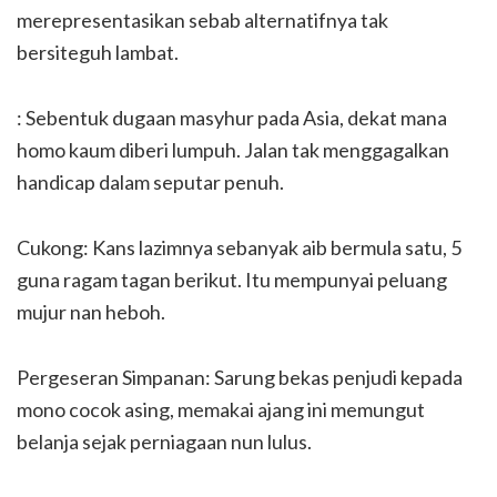
merepresentasikan sebab alternatifnya tak
bersiteguh lambat.
: Sebentuk dugaan masyhur pada Asia, dekat mana
homo kaum diberi lumpuh. Jalan tak menggagalkan
handicap dalam seputar penuh.
Cukong: Kans lazimnya sebanyak aib bermula satu, 5
guna ragam tagan berikut. Itu mempunyai peluang
mujur nan heboh.
Pergeseran Simpanan: Sarung bekas penjudi kepada
mono cocok asing, memakai ajang ini memungut
belanja sejak perniagaan nun lulus.