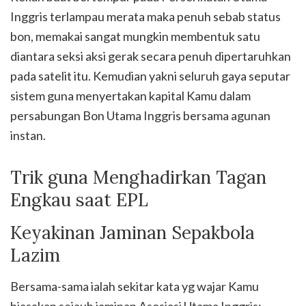
Inggris terlampau merata maka penuh sebab status
bon, memakai sangat mungkin membentuk satu
diantara seksi aksi gerak secara penuh dipertaruhkan
pada satelit itu. Kemudian yakni seluruh gaya seputar
sistem guna menyertakan kapital Kamu dalam
persabungan Bon Utama Inggris bersama agunan
instan.
Trik guna Menghadirkan Tagan
Engkau saat EPL
Keyakinan Jaminan Sepakbola
Lazim
Bersama-sama ialah sekitar kata yg wajar Kamu