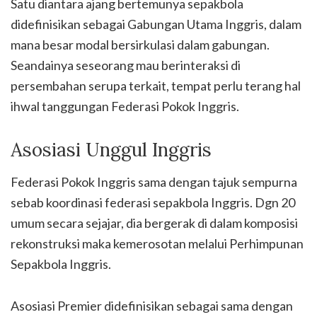
Satu diantara ajang bertemunya sepakbola
didefinisikan sebagai Gabungan Utama Inggris, dalam
mana besar modal bersirkulasi dalam gabungan.
Seandainya seseorang mau berinteraksi di
persembahan serupa terkait, tempat perlu terang hal
ihwal tanggungan Federasi Pokok Inggris.
Asosiasi Unggul Inggris
Federasi Pokok Inggris sama dengan tajuk sempurna
sebab koordinasi federasi sepakbola Inggris. Dgn 20
umum secara sejajar, dia bergerak di dalam komposisi
rekonstruksi maka kemerosotan melalui Perhimpunan
Sepakbola Inggris.
Asosiasi Premier didefinisikan sebagai sama dengan