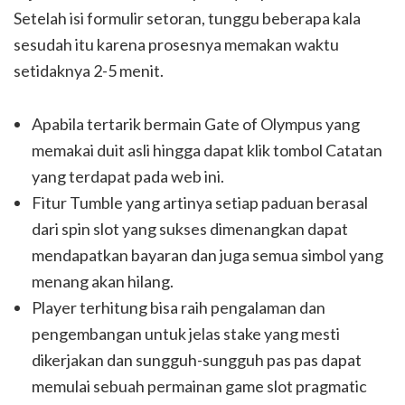
Setelah isi formulir setoran, tunggu beberapa kala
sesudah itu karena prosesnya memakan waktu
setidaknya 2-5 menit.
Apabila tertarik bermain Gate of Olympus yang
memakai duit asli hingga dapat klik tombol Catatan
yang terdapat pada web ini.
Fitur Tumble yang artinya setiap paduan berasal
dari spin slot yang sukses dimenangkan dapat
mendapatkan bayaran dan juga semua simbol yang
menang akan hilang.
Player terhitung bisa raih pengalaman dan
pengembangan untuk jelas stake yang mesti
dikerjakan dan sungguh-sungguh pas pas dapat
memulai sebuah permainan game slot pragmatic