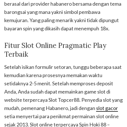
berasal dari provider habanero bersama dengan tema
barongsai yang mana yakni simbol pembawa
kemujuran. Yang paling menarik yakni tidak dipungut
bayaran spin yang dikasih dapat menempuh 18x.
Fitur Slot Online Pragmatic Play
Terbaik
Setelah isikan formulir setoran, tunggu beberapa saat
kemudian karena prosesnya memakan waktu
setidaknya 2-5 menit. Setelah memproses deposit
Anda, Anda sudah dapat memainkan game slot di
website terpercaya Slot Topcer88. Penyedia slot yang
mudah, pemenang Habanero, jadi dengan
slot gacor
setia menyertai para penikmat permainan slot online
sejak 2013. Slot online terpercaya Spin Hoki 88 –