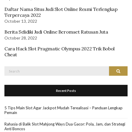
Daftar Nama Situs Judi Slot Online Resmi Terlengkap
Terpercaya 2022
October 13, 2022
Berita Selidiki Judi Online Beromset Ratusan Juta
October 28, 2022
Cara Hack Slot Pragmatic Olympus 2022 Trik Bobol
Cheat
Search
Search
for:
Recent Posts
5 Tips Main Slot Agar Jackpot Mudah Terealisasi – Panduan Lengkap
Pemain
Rahasia di Balik Slot Mahjong Ways Dua Gacor: Pola, Jam, dan Strategi
Anti Boncos