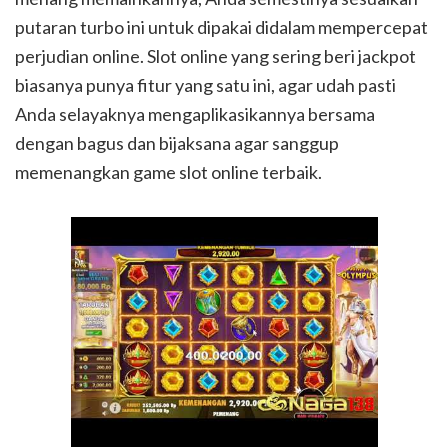
putaran turbo ini untuk dipakai didalam mempercepat
perjudian online. Slot online yang sering beri jackpot
biasanya punya fitur yang satu ini, agar udah pasti
Anda selayaknya mengaplikasikannya bersama
dengan bagus dan bijaksana agar sanggup
memenangkan game slot online terbaik.