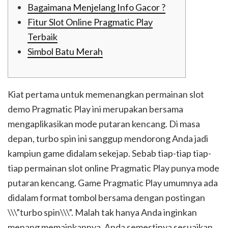
Bagaimana Menjelang Info Gacor ?
Fitur Slot Online Pragmatic Play
Terbaik
Simbol Batu Merah
Kiat pertama untuk memenangkan permainan slot
demo Pragmatic Play ini merupakan bersama
mengaplikasikan mode putaran kencang. Di masa
depan, turbo spin ini sanggup mendorong Anda jadi
kampiun game didalam sekejap. Sebab tiap-tiap tiap-
tiap permainan slot online Pragmatic Play punya mode
putaran kencang. Game Pragmatic Play umumnya ada
didalam format tombol bersama dengan postingan
\\\”turbo spin\\\”. Malah tak hanya Anda inginkan
menang memainkannya, Anda semestinya sesuaikan