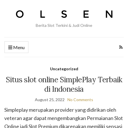
Berita Slot Terkini & Judi Online
Menu
Uncategorized
Situs slot online SimplePlay Terbaik
di Indonesia
August 25, 2022
No Comments
Simpleplay merupakan provider yang didirikan oleh
veteran agar dapat mengembangkan Permaianan Slot
Online jadi Slot Premium dikarenakan memiliki sensasi