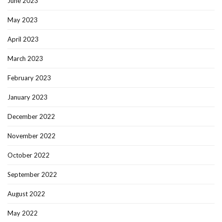
June 2023
May 2023
April 2023
March 2023
February 2023
January 2023
December 2022
November 2022
October 2022
September 2022
August 2022
May 2022