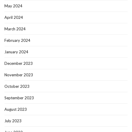
May 2024
April 2024
March 2024
February 2024
January 2024
December 2023
November 2023
October 2023
September 2023
August 2023
July 2023