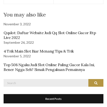
You may also like
November 3, 2022
Qqslot: Daftar Website Judi Qq Slot Online Gacor Rtp
Live 2022
September 26, 2022
4 Trik Main Slot Biar Menang Tips & Trik
November 5, 2022
Top 508 Ngaku Judi Slot Online Paling Gacor Kala Ini,
Bener Ngga Seh? Simak Pengakuan Pemainnya
Search
Search
for:
Recent Posts