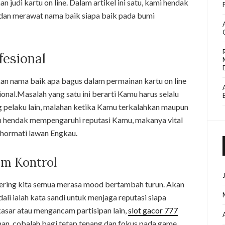
judi kartu on line. Dalam artikel ini satu, kami hendak
an merawat nama baik siapa baik pada bumi
fesional
kan nama baik apa bagus dalam permainan kartu on line
nal.Masalah yang satu ini berarti Kamu harus selalu
g pelaku lain, malahan ketika Kamu terkalahkan maupun
 lain hendak mempengaruhi reputasi Kamu, makanya vital
ghormati lawan Engkau.
am Kontrol
 sering kita semua merasa mood bertambah turun. Akan
ali ialah kata sandi untuk menjaga reputasi siapa
sar atau mengancam partisipan lain,
slot gacor 777
nan, cobalah bagi tetap tenang dan fokus pada game.