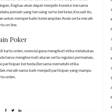
dingan, Engkau akan dapat menjalin koneksi bersama
laku pemain yang bersaing serta berkelas.Kecuali itu,
 untuk memperbaiki keterampilan Anda serta meraih
tu on line.
ain Poker
di kartu onlen, esensial guna mengikuti etika melakukan
nda harus menghormati aturan serta regulasi permainan,
nai partisipan berbeda.Bersama mematuhi etika
dak meraih nama baik menjadi partisipan yang mampu
rtu onlen.