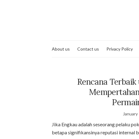
About us
Contact us
Privacy Policy
Rencana Terbaik 
Mempertahank
Permai
January
Jika Engkau adalah seseorang pelaku pok
betapa signifikansinya reputasi internal