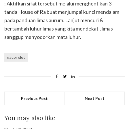
: Aktifkan sifat tersebut melalui menghentikan 3
tanda House of Ra buat menjumpai kunci mendalam
pada panduan limas aurum. Lanjut mencuri &
bertambah luhur limas yang kita mendekati, limas
sanggup menyodorkan mata luhur.
gacor slot
Previous Post
Next Post
You may also like