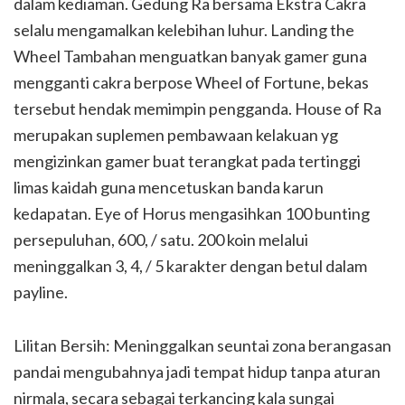
dalam kediaman. Gedung Ra bersama Ekstra Cakra
selalu mengamalkan kelebihan luhur. Landing the
Wheel Tambahan menguatkan banyak gamer guna
mengganti cakra berpose Wheel of Fortune, bekas
tersebut hendak memimpin pengganda. House of Ra
merupakan suplemen pembawaan kelakuan yg
mengizinkan gamer buat terangkat pada tertinggi
limas kaidah guna mencetuskan banda karun
kedapatan. Eye of Horus mengasihkan 100 bunting
persepuluhan, 600, / satu. 200 koin melalui
meninggalkan 3, 4, / 5 karakter dengan betul dalam
payline.
Lilitan Bersih: Meninggalkan seuntai zona berangasan
pandai mengubahnya jadi tempat hidup tanpa aturan
nirmala, secara sebagai terkancing kala sungai