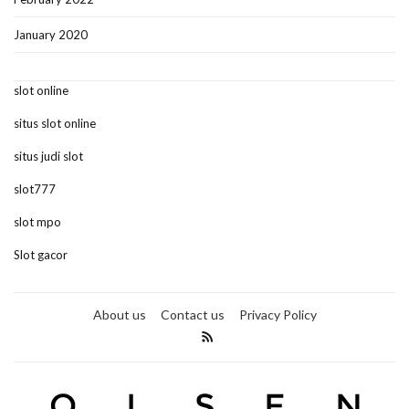
January 2020
slot online
situs slot online
situs judi slot
slot777
slot mpo
Slot gacor
About us
Contact us
Privacy Policy