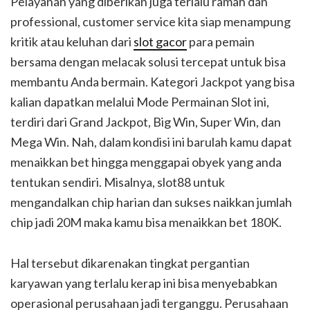
Pelayanan yang diberikan juga terlalu ramah dan
professional, customer service kita siap menampung
kritik atau keluhan dari
slot gacor
para pemain
bersama dengan melacak solusi tercepat untuk bisa
membantu Anda bermain. Kategori Jackpot yang bisa
kalian dapatkan melalui Mode Permainan Slot ini,
terdiri dari Grand Jackpot, Big Win, Super Win, dan
Mega Win. Nah, dalam kondisi ini barulah kamu dapat
menaikkan bet hingga menggapai obyek yang anda
tentukan sendiri. Misalnya, slot88 untuk
mengandalkan chip harian dan sukses naikkan jumlah
chip jadi 20M maka kamu bisa menaikkan bet 180K.
Hal tersebut dikarenakan tingkat pergantian
karyawan yang terlalu kerap ini bisa menyebabkan
operasional perusahaan jadi terganggu. Perusahaan