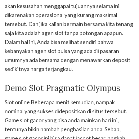
akan kesusahan menggapai tujuannya selama ini
dikarenakan operasional yang kurang maksimal
tersebut. Dan jika kalian bermain bersama kita tenang
saja kita adalah agen slot tanpa potongan apapun.
Dalam hal ini, Anda bisa melihat sendiri bahwa
kebanyakan agen slot pulsa yang ada dii pasaran
umumnya ada bersama dengan menawarkan deposit
sedikitnya harga terjangkau.
Demo Slot Pragmatic Olympus
Slot online Beberapa menit kemudian, nampak
nominal yang sukses didepositkan di situs tersebut.
Game slot gacor yang bisa anda mainkan hari ini,
tentunya bikin nambah penghasilan anda. Sebab,
game slot gacor ini bisa dapat jacpot besar langkah