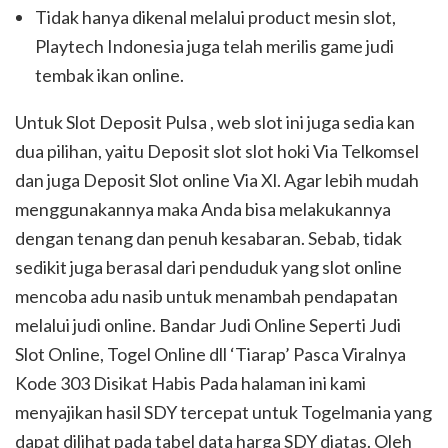
Tidak hanya dikenal melalui product mesin slot,
Playtech Indonesia juga telah merilis game judi
tembak ikan online.
Untuk Slot Deposit Pulsa , web slot ini juga sedia kan
dua pilihan, yaitu Deposit slot slot hoki Via Telkomsel
dan juga Deposit Slot online Via Xl. Agar lebih mudah
menggunakannya maka Anda bisa melakukannya
dengan tenang dan penuh kesabaran. Sebab, tidak
sedikit juga berasal dari penduduk yang slot online
mencoba adu nasib untuk menambah pendapatan
melalui judi online. Bandar Judi Online Seperti Judi
Slot Online, Togel Online dll ‘Tiarap’ Pasca Viralnya
Kode 303 Disikat Habis Pada halaman ini kami
menyajikan hasil SDY tercepat untuk Togelmania yang
dapat dilihat pada tabel data harga SDY diatas. Oleh