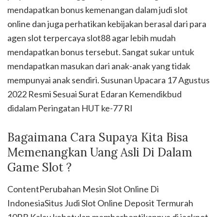
mendapatkan bonus kemenangan dalam judi slot
online dan juga perhatikan kebijakan berasal dari para
agen slot terpercaya slot88 agar lebih mudah
mendapatkan bonus tersebut. Sangat sukar untuk
mendapatkan masukan dari anak-anak yang tidak
mempunyai anak sendiri. Susunan Upacara 17 Agustus
2022 Resmi Sesuai Surat Edaran Kemendikbud
didalam Peringatan HUT ke-77 RI
Bagaimana Cara Supaya Kita Bisa
Memenangkan Uang Asli Di Dalam
Game Slot ?
ContentPerubahan Mesin Slot Online Di
IndonesiaSitus Judi Slot Online Deposit Termurah