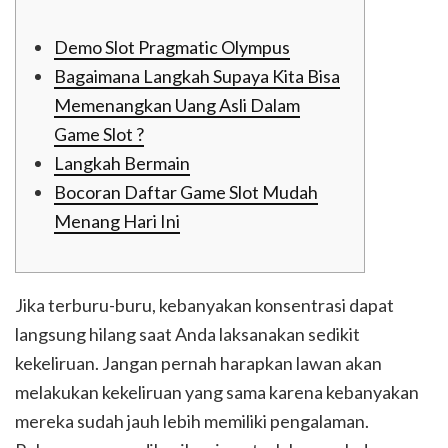
Demo Slot Pragmatic Olympus
Bagaimana Langkah Supaya Kita Bisa
Memenangkan Uang Asli Dalam
Game Slot ?
Langkah Bermain
Bocoran Daftar Game Slot Mudah
Menang Hari Ini
Jika terburu-buru, kebanyakan konsentrasi dapat
langsung hilang saat Anda laksanakan sedikit
kekeliruan. Jangan pernah harapkan lawan akan
melakukan kekeliruan yang sama karena kebanyakan
mereka sudah jauh lebih memiliki pengalaman.