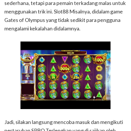
sederhana, tetapi para pemain terkadang malas untuk
menggunakan trik ini. Slot88 Misalnya, didalam game
Gates of Olympus yang tidak sedikit para pengguna
mengalami kekalahan didalamnya.
Jadi, silakan langsung mencoba masuk dan mengikuti
pertaruhan SPBO Terlengkap yang di sajikan oleh