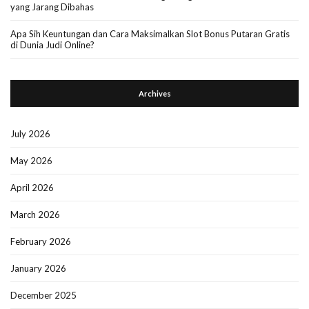
yang Jarang Dibahas
Apa Sih Keuntungan dan Cara Maksimalkan Slot Bonus Putaran Gratis
di Dunia Judi Online?
Archives
July 2026
May 2026
April 2026
March 2026
February 2026
January 2026
December 2025