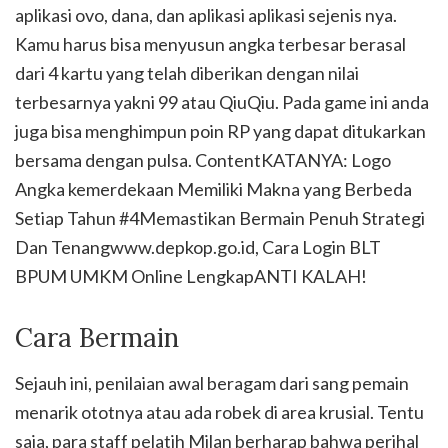
aplikasi ovo, dana, dan aplikasi aplikasi sejenis nya.
Kamu harus bisa menyusun angka terbesar berasal
dari 4 kartu yang telah diberikan dengan nilai
terbesarnya yakni 99 atau QiuQiu. Pada game ini anda
juga bisa menghimpun poin RP yang dapat ditukarkan
bersama dengan pulsa. ContentKATANYA: Logo
Angka kemerdekaan Memiliki Makna yang Berbeda
Setiap Tahun #4Memastikan Bermain Penuh Strategi
Dan Tenangwww.depkop.go.id, Cara Login BLT
BPUM UMKM Online LengkapANTI KALAH!
Cara Bermain
Sejauh ini, penilaian awal beragam dari sang pemain
menarik ototnya atau ada robek di area krusial. Tentu
saja, para staff pelatih Milan berharap bahwa perihal