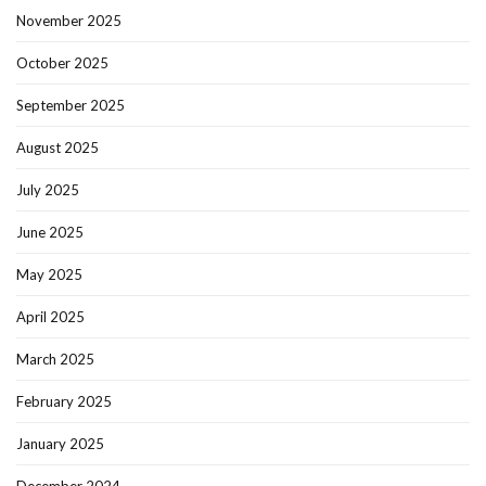
November 2025
October 2025
September 2025
August 2025
July 2025
June 2025
May 2025
April 2025
March 2025
February 2025
January 2025