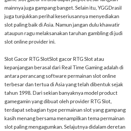
mainnya juga gampang banget. Selain itu, YGGDrasil
juga tunjukkan perihal keseriusannya menyediakan
slot paling baik di Asia. Namun jangan dulu khawatir
ataupun ragu melaksanakan taruhan gambling di judi
slot online provider ini.
Slot Gacor RTG SlotSlot gacor RTG Slot atau
kepanjangan berasal dari Real Time Gaming adalah di
antara perancang software permainan slot online
terbesar dan tertua di Asia yang telah dibentuk sejak
tahun 1998. Dari sekian banyaknya model product
gamegamin yang dibuat oleh provider RTG Slot,
terdapat sebagian type permainan slot yang gampang
kasih menang bersama menampilkan tema permainan
slot paling mengagumkan. Selajutnya didalam deretan