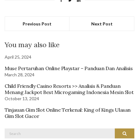
Previous Post
Next Post
You may also like
April 25, 2024
Muse Pertaruhan Online Playstar – Panduan Dan Analisis
March 28, 2024
Child Friendly Casino Resorts >> Analisis & Panduan
Menang Jackpot Best Microgaming Indonesia Mesin Slot
October 13, 2024
Tinjauan Gim Slot Online Terkenal: King of Kings Ulasan
Gim Slot Gacor
Search
Search
for: