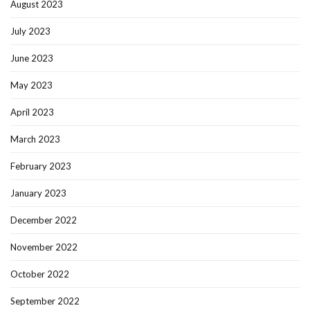
August 2023
July 2023
June 2023
May 2023
April 2023
March 2023
February 2023
January 2023
December 2022
November 2022
October 2022
September 2022