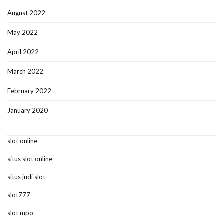
August 2022
May 2022
April 2022
March 2022
February 2022
January 2020
slot online
situs slot online
situs judi slot
slot777
slot mpo