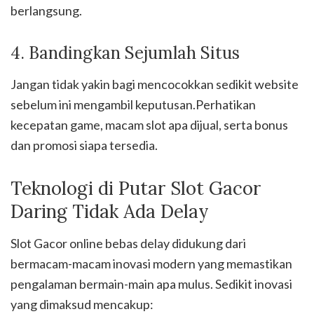
berlangsung.
4. Bandingkan Sejumlah Situs
Jangan tidak yakin bagi mencocokkan sedikit website
sebelum ini mengambil keputusan.Perhatikan
kecepatan game, macam slot apa dijual, serta bonus
dan promosi siapa tersedia.
Teknologi di Putar Slot Gacor
Daring Tidak Ada Delay
Slot Gacor online bebas delay didukung dari
bermacam-macam inovasi modern yang memastikan
pengalaman bermain-main apa mulus. Sedikit inovasi
yang dimaksud mencakup: