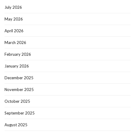
July 2026
May 2026
April 2026
March 2026
February 2026
January 2026
December 2025
November 2025
October 2025
September 2025
August 2025