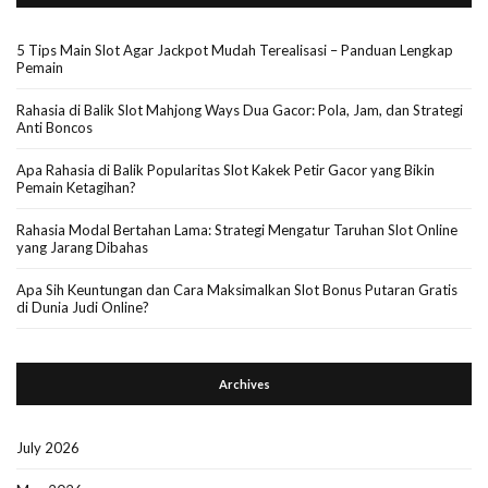
5 Tips Main Slot Agar Jackpot Mudah Terealisasi – Panduan Lengkap
Pemain
Rahasia di Balik Slot Mahjong Ways Dua Gacor: Pola, Jam, dan Strategi
Anti Boncos
Apa Rahasia di Balik Popularitas Slot Kakek Petir Gacor yang Bikin
Pemain Ketagihan?
Rahasia Modal Bertahan Lama: Strategi Mengatur Taruhan Slot Online
yang Jarang Dibahas
Apa Sih Keuntungan dan Cara Maksimalkan Slot Bonus Putaran Gratis
di Dunia Judi Online?
Archives
July 2026