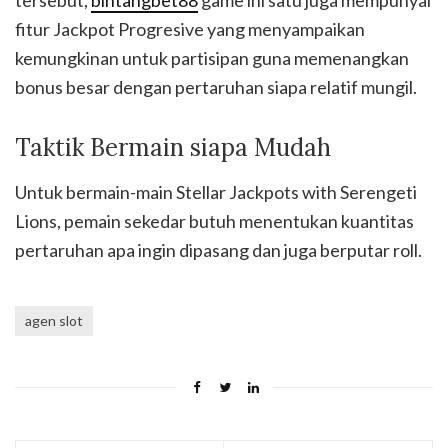
tersebut,
bintangbet88
game ini satu juga mempunyai
fitur Jackpot Progresive yang menyampaikan
kemungkinan untuk partisipan guna memenangkan
bonus besar dengan pertaruhan siapa relatif mungil.
Taktik Bermain siapa Mudah
Untuk bermain-main Stellar Jackpots with Serengeti
Lions, pemain sekedar butuh menentukan kuantitas
pertaruhan apa ingin dipasang dan juga berputar roll.
agen slot