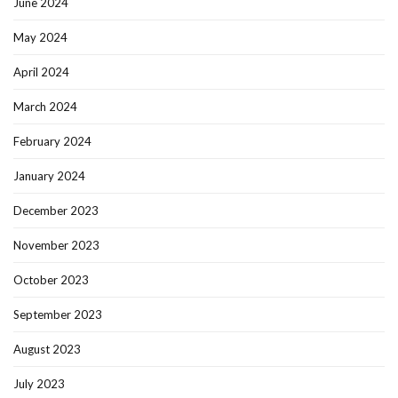
June 2024
May 2024
April 2024
March 2024
February 2024
January 2024
December 2023
November 2023
October 2023
September 2023
August 2023
July 2023