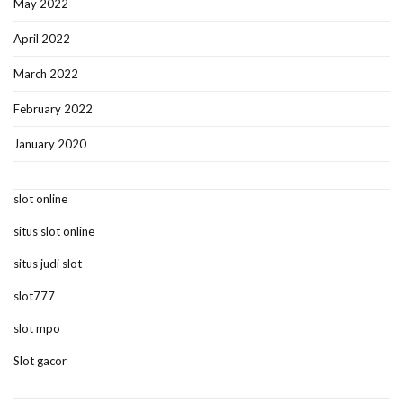
May 2022
April 2022
March 2022
February 2022
January 2020
slot online
situs slot online
situs judi slot
slot777
slot mpo
Slot gacor