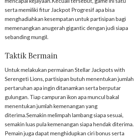
mencapai kejayaan.Kecuali tersebut, game ini satu
serta memiliki fitur Jackpot Progresif apa bisa
menghadiahkan kesempatan untuk partisipan bagi
memenangkan anugerah gigantic dengan judi siapa
sebanding mungil.
Taktik Bermain
Untuk melakukan permainan Stellar Jackpots with
Serengeti Lions, partisipan butuh menentukan jumlah
pertaruhan apa ingin ditanamkan serta berputar
gulungan. Tiap campuran ikon apa muncul bakal
menentukan jumlah kemenangan yang
diterima.Semakin melimpah lambang siapa sesuai,
semakin luas pula kemenangan siapa hendak diterima.
Pemain juga dapat menghidupkan ciri bonus serta