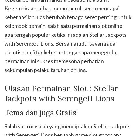
Kegembiraan sebab memutar roll serta mencapai
keberhasilan luas berubah tenaga seret penting untuk
kelompok pemain. salah satu permainan slot online
apa tengah populer ketika ini adalah Stellar Jackpots
with Serengeti Lions. Bersama judul savana apa
eksotis dan fitur keberuntungan apa menggoda,
permainan ini sukses memesona perhatian
sekumpulan pelaku taruhan on line.
Ulasan Permainan Slot : Stellar
Jackpots with Serengeti Lions
Tema dan juga Grafis
Salah satu masalah yang menciptakan Stellar Jackpots
with Serengeti Lions berubah game slot gacor apa