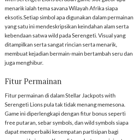
menarik ialah tema savana Wilayah Afrika siapa
eksotis.Setiap simbol apa digunakan dalam permainan
yang satu ini mendeskripsikan keindahan alam serta
kebendaan satwa wild pada Serengeti. Visual yang
ditampilkan serta sangat rincian serta menarik,
membuat kejadian bermain-main bertambah seru dan
juga menghibur.
Fitur Permainan
Fitur permainan di dalam Stellar Jackpots with
Serengeti Lions pula tak tidak menang memesona.
Game ini diperlengkapi dengan fitur bonus seperti
free putaran, sebar symbols, dan wild symbols siapa
dapat memperbaiki kesempatan partisipan bagi