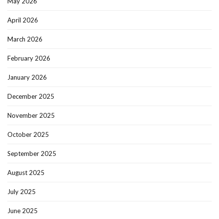
May 2026
April 2026
March 2026
February 2026
January 2026
December 2025
November 2025
October 2025
September 2025
August 2025
July 2025
June 2025