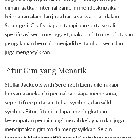
dimanfaatkan internal game ini mendeskripsikan
keindahan alam dan juga harta satwa buas dalam
Serengeti. Grafis siapa ditampilkan serta sekali
spesifikasi serta menggaet, maka dari itu menciptakan
pengalaman bermain menjadi bertambah seru dan
juga mengasyikkan.
Fitur Gim yang Menarik
Stellar Jackpots with Serengeti Lions dilengkapi
bersama aneka ciri permainan siapa memesona,
seperti free putaran, tebar symbols, dan wild
symbols.Fitur-fitur itu dapat meningkatkan
kesempatan pemain bagi meraih kejayaan dan juga
menciptakan gim makin mengasyikkan. Selain