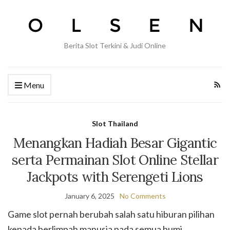
Berita Slot Terkini & Judi Online
Menu
Slot Thailand
Menangkan Hadiah Besar Gigantic
serta Permainan Slot Online Stellar
Jackpots with Serengeti Lions
January 6, 2025
No Comments
Game slot pernah berubah salah satu hiburan pilihan
kepada berlimpah manusia pada semua bumi.