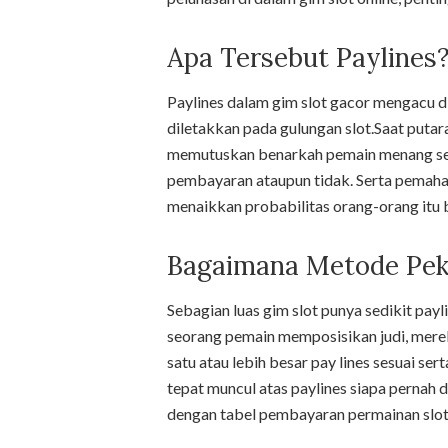
Apa Tersebut Paylines
Paylines dalam gim slot gacor mengacu 
diletakkan pada gulungan slot.Saat putaran
memutuskan benarkah pemain menang se
pembayaran ataupun tidak. Serta pemaham
menaikkan probabilitas orang-orang itu 
Bagaimana Metode Peke
Sebagian luas gim slot punya sedikit pay
seorang pemain memposisikan judi, mer
satu atau lebih besar pay lines sesuai se
tepat muncul atas paylines siapa pernah 
dengan tabel pembayaran permainan slot