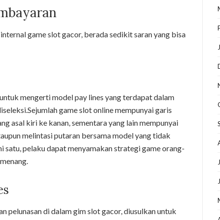
embayaran
ernal game slot gacor, berada sedikit saran yang bisa
untuk mengerti model pay lines yang terdapat dalam
iseleksi.Sejumlah game slot online mempunyai garis
 asal kiri ke kanan, sementara yang lain mempunyai
ataupun melintasi putaran bersama model yang tidak
ni satu, pelaku dapat menyamakan strategi game orang-
 menang.
es
pelunasan di dalam gim slot gacor, diusulkan untuk