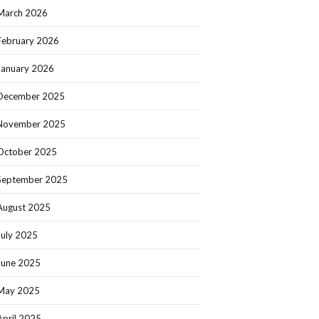
March 2026
February 2026
January 2026
December 2025
November 2025
October 2025
September 2025
August 2025
July 2025
June 2025
May 2025
April 2025