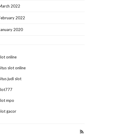
March 2022
February 2022
January 2020
slot online
situs slot online
situs judi slot
slot777
slot mpo
Slot gacor