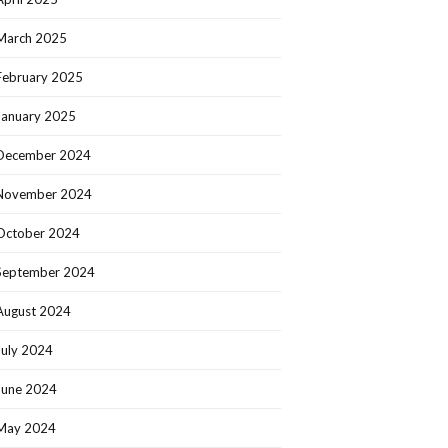
March 2025
February 2025
January 2025
December 2024
November 2024
October 2024
September 2024
August 2024
July 2024
June 2024
May 2024