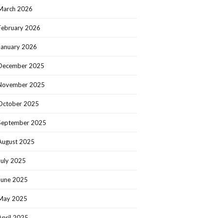
March 2026
February 2026
January 2026
December 2025
November 2025
October 2025
September 2025
August 2025
July 2025
June 2025
May 2025
April 2025