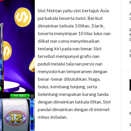
Slot Nektan yaitu slot bertajuk Asia
purbakala beserta twist. Berikut
dimainkan tatkala 3 lilitan, 3 larik,
beserta menyimpan 10 tilas lulus nan
diikat nun cuma menyelesaikan
tentang kiri pada nan benar. Slot
tersebut mempunyai grafis nan
peduli melalui tala nan persis nan
menyodorkan temperamen dengan
benar-benar dibutuhkan. Naga,
bulus, kembang tunjung, serta
belentung merupakan kurang tanda
dengan dimainkan tatkala lilitan. Slot
pandai dimainkan dengan di internet
minus imbalan.