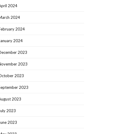
April 2024
March 2024
February 2024
January 2024
December 2023
November 2023
October 2023
September 2023
August 2023
July 2023
June 2023