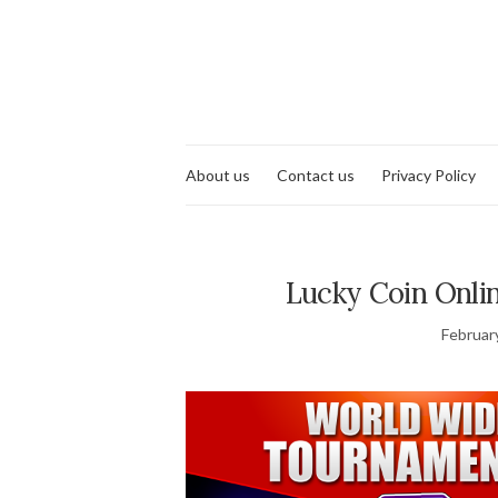
About us
Contact us
Privacy Policy
Lucky Coin Onli
Februar