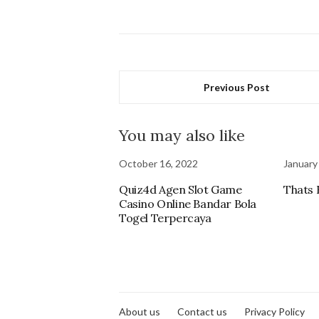
Previous Post
You may also like
October 16, 2022
January
Quiz4d Agen Slot Game
Thats 
Casino Online Bandar Bola
Togel Terpercaya
About us
Contact us
Privacy Policy