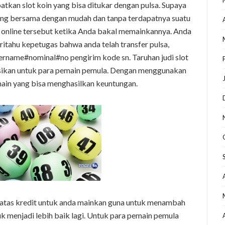
atkan slot koin yang bisa ditukar dengan pulsa. Supaya
ang bersama dengan mudah dan tanpa terdapatnya suatu
 online tersebut ketika Anda bakal memainkannya. Anda
eritahu kepetugas bahwa anda telah transfer pulsa,
ername#nominal#no pengirim kode sn. Taruhan judi slot
dasikan untuk para pemain pemula. Dengan menggunakan
main yang bisa menghasilkan keuntungan.
 batas kredit untuk anda mainkan guna untuk menambah
 menjadi lebih baik lagi. Untuk para pemain pemula