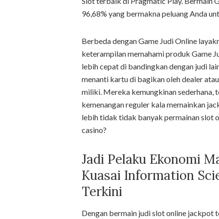
Slot terbaik di Pragmatic Play. Bermai
96,68% yang bermakna peluang Anda un
Berbeda dengan Game Judi Online layak
keterampilan memahami produk Game Jud
lebih cepat di bandingkan dengan judi la
menanti kartu di bagikan oleh dealer ata
miliki. Mereka kemungkinan sederhana, 
kemenangan reguler kala memainkan jackpo
lebih tidak tidak banyak permainan slot o
casino?
Jadi Pelaku Ekonomi M
Kuasai Information Sci
Terkini
Dengan bermain judi slot online jackpot