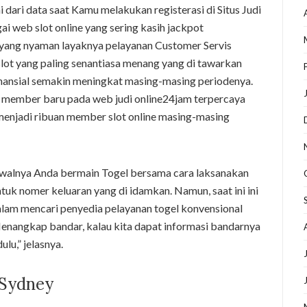
 dari data saat Kamu melakukan registerasi di Situs Judi
i web slot online yang sering kasih jackpot
 yang nyaman layaknya pelayanan Customer Servis
slot yang paling senantiasa menang yang di tawarkan
finansial semakin meningkat masing-masing periodenya.
an member baru pada web judi online24jam terpercaya
menjadi ribuan member slot online masing-masing
awalnya Anda bermain Togel bersama cara laksanakan
uk nomer keluaran yang di idamkan. Namun, saat ini ini
dalam mencari penyedia pelayanan togel konvensional
nangkap bandar, kalau kita dapat informasi bandarnya
lu,” jelasnya.
 Sydney