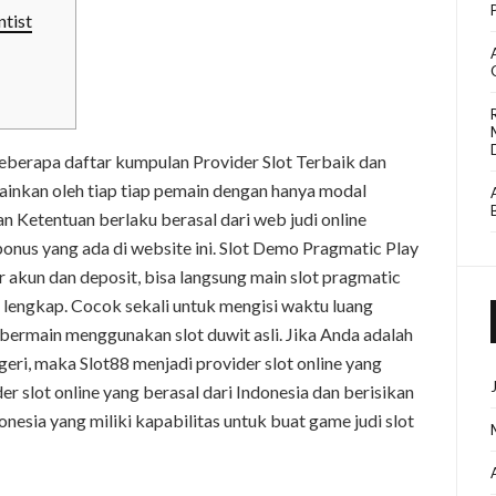
ntist
eberapa daftar kumpulan Provider Slot Terbaik dan
ainkan oleh tiap tiap pemain dengan hanya modal
dan Ketentuan berlaku berasal dari web judi online
nus yang ada di website ini. Slot Demo Pragmatic Play
r akun dan deposit, bisa langsung main slot pragmatic
 lengkap. Cocok sekali untuk mengisi waktu luang
ermain menggunakan slot duwit asli. Jika Anda adalah
eri, maka Slot88 menjadi provider slot online yang
r slot online yang berasal dari Indonesia dan berisikan
esia yang miliki kapabilitas untuk buat game judi slot