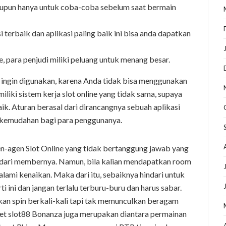
taupun hanya untuk coba-coba sebelum saat bermain
 terbaik dan aplikasi paling baik ini bisa anda dapatkan
, para penjudi miliki peluang untuk menang besar.
g ingin digunakan, karena Anda tidak bisa menggunakan
iliki sistem kerja slot online yang tidak sama, supaya
. Aturan berasal dari dirancangnya sebuah aplikasi
n kemudahan bagi para penggunanya.
gen-agen Slot Online yang tidak bertanggung jawab yang
 dari membernya. Namun, bila kalian mendapatkan room
lami kenaikan. Maka dari itu, sebaiknya hindari untuk
 ini dan jangan terlalu terburu-buru dan harus sabar.
ukan spin berkali-kali tapi tak memunculkan beragam
weet slot88 Bonanza juga merupakan diantara permainan