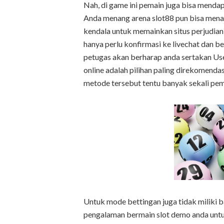
Nah, di game ini pemain juga bisa mendap
Anda menang arena slot88 pun bisa men
kendala untuk memainkan situs perjudian
hanya perlu konfirmasi ke livechat dan b
petugas akan berharap anda sertakan Us
online adalah pilihan paling direkomen
metode tersebut tentu banyak sekali pe
Untuk mode bettingan juga tidak miliki
pengalaman bermain slot demo anda untuk