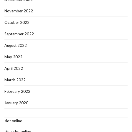
November 2022
October 2022
September 2022
August 2022
May 2022
April 2022
March 2022
February 2022
January 2020
slot online
situs slot online