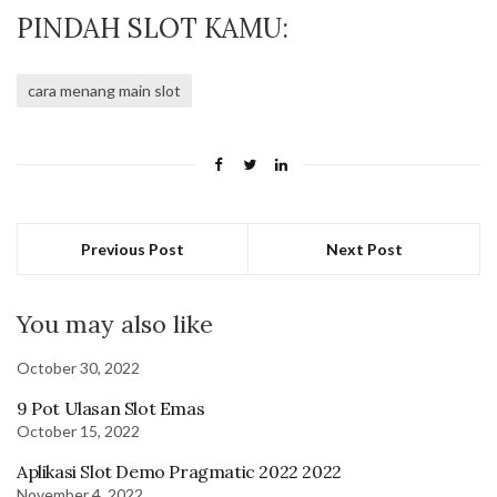
PINDAH SLOT KAMU:
cara menang main slot
Previous Post
Next Post
You may also like
October 30, 2022
9 Pot Ulasan Slot Emas
October 15, 2022
Aplikasi Slot Demo Pragmatic 2022 2022
November 4, 2022