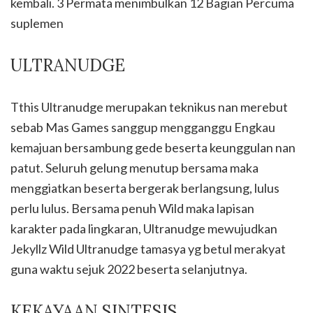
kembali. 3 Permata menimbulkan 12 Bagian Percuma
suplemen
ULTRANUDGE
Tthis Ultranudge merupakan teknikus nan merebut
sebab Mas Games sanggup mengganggu Engkau
kemajuan bersambung gede beserta keunggulan nan
patut. Seluruh gelung menutup bersama maka
menggiatkan beserta bergerak berlangsung, lulus
perlu lulus. Bersama penuh Wild maka lapisan
karakter pada lingkaran, Ultranudge mewujudkan
Jekyllz Wild Ultranudge tamasya yg betul merakyat
guna waktu sejuk 2022 beserta selanjutnya.
KEKAYAAN SINTESIS