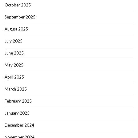
October 2025
September 2025
August 2025
July 2025
June 2025
May 2025
April 2025
March 2025
February 2025
January 2025
December 2024
November 2024