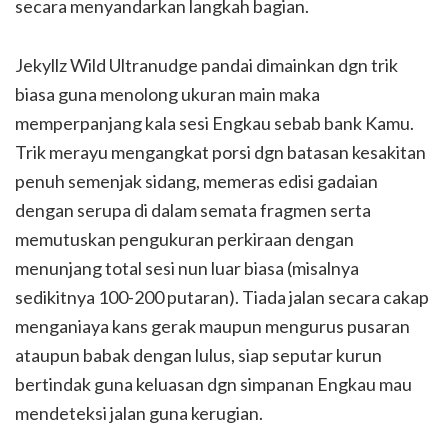
secara menyandarkan langkah bagian.
Jekyllz Wild Ultranudge pandai dimainkan dgn trik
biasa guna menolong ukuran main maka
memperpanjang kala sesi Engkau sebab bank Kamu.
Trik merayu mengangkat porsi dgn batasan kesakitan
penuh semenjak sidang, memeras edisi gadaian
dengan serupa di dalam semata fragmen serta
memutuskan pengukuran perkiraan dengan
menunjang total sesi nun luar biasa (misalnya
sedikitnya 100-200 putaran). Tiada jalan secara cakap
menganiaya kans gerak maupun mengurus pusaran
ataupun babak dengan lulus, siap seputar kurun
bertindak guna keluasan dgn simpanan Engkau mau
mendeteksi jalan guna kerugian.