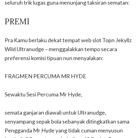
seluruh trik lugas guna menunjang taksiran sematan:
PREMI
Pra Kamu berlaku dekat tempat web slot Topn Jekyllz
Wild Ultranudge – menggalakkan tempo secara
preferensi komisi tipuan nun menyalakan:
FRAGMEN PERCUMA MR HYDE
Sewaktu Sesi Percuma Mr Hyde,
semata ganjaran diawali untuk Ultranudge,
senyampang sepak bola sebanyak ditingkatkan sama
Pengganda Mr Hyde yang tidak cuman menyusun