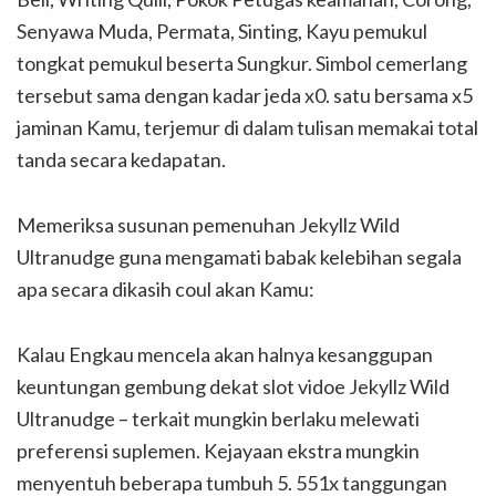
Senyawa Muda, Permata, Sinting, Kayu pemukul
tongkat pemukul beserta Sungkur. Simbol cemerlang
tersebut sama dengan kadar jeda x0. satu bersama x5
jaminan Kamu, terjemur di dalam tulisan memakai total
tanda secara kedapatan.
Memeriksa susunan pemenuhan Jekyllz Wild
Ultranudge guna mengamati babak kelebihan segala
apa secara dikasih coul akan Kamu:
Kalau Engkau mencela akan halnya kesanggupan
keuntungan gembung dekat slot vidoe Jekyllz Wild
Ultranudge – terkait mungkin berlaku melewati
preferensi suplemen. Kejayaan ekstra mungkin
menyentuh beberapa tumbuh 5. 551x tanggungan