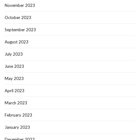
November 2023
October 2023
September 2023
August 2023
July 2023
June 2023
May 2023
April 2023
March 2023
February 2023
January 2023
December 2022