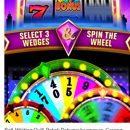
Bell, Writing Quill, Pokok Petugas keamanan, Corong,