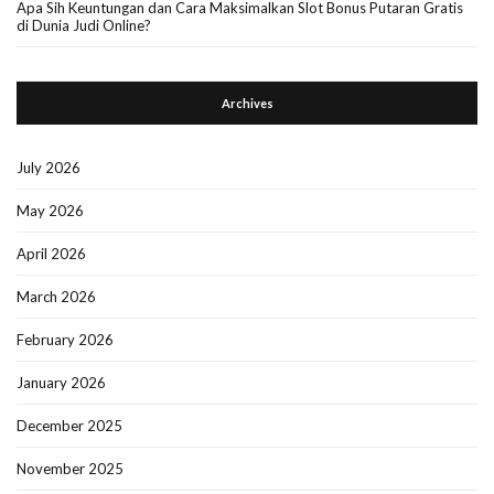
Apa Sih Keuntungan dan Cara Maksimalkan Slot Bonus Putaran Gratis
di Dunia Judi Online?
Archives
July 2026
May 2026
April 2026
March 2026
February 2026
January 2026
December 2025
November 2025