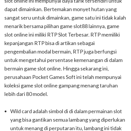
slot online ini mempunyai daya tarik tersendiri untuk
dapat dimainkan. Bertemakan monyet hutan yang
sangat seru untuk dimainkan, game satu ini tidak kalah
menarik bersama pilihan game slot88 lainnya, game
slot online ini miliki RTP Slot Terbesar. RTP memiliki
kepanjangan RTP bisa di artikan sebagai
pengembalian modal bermain, RTP juga berfungsi
untuk mengetahui persentase kemenangan di dalam
bermain game slot online. Hingga sekarang ini,
perusahaan Pocket Games Soft ini telah mempunyai
koleksi game slot online gampang menang taruhan
lebih dari 80 model.
Wild card adalah simbol di di dalam permainan slot
yang bisa gantikan semua lambang yang diperlukan
untuk menang di perputaran itu, lambang ini tidak