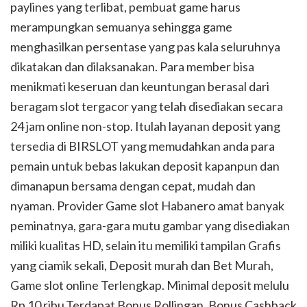
paylines yang terlibat, pembuat game harus
merampungkan semuanya sehingga game
menghasilkan persentase yang pas kala seluruhnya
dikatakan dan dilaksanakan. Para member bisa
menikmati keseruan dan keuntungan berasal dari
beragam slot tergacor yang telah disediakan secara
24 jam online non-stop. Itulah layanan deposit yang
tersedia di BIRSLOT yang memudahkan anda para
pemain untuk bebas lakukan deposit kapanpun dan
dimanapun bersama dengan cepat, mudah dan
nyaman. Provider Game slot Habanero amat banyak
peminatnya, gara-gara mutu gambar yang disediakan
miliki kualitas HD, selain itu memiliki tampilan Grafis
yang ciamik sekali, Deposit murah dan Bet Murah,
Game slot online Terlengkap. Minimal deposit melulu
Rp 10 ribu.Terdapat Bonus Rollingan, Bonus Cashback