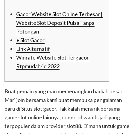
Gacor Website Slot Online Terbesar |
Website Slot Deposit Pulsa Tanpa
Potongan
• Slot Gacor
Link Alternatif
Winrate Website Slot Tergacor
Rtpmudah4d 2022
Buat pemain yang mau memenangkan hadiah besar
Mari join bersama kami buat membuka pengalaman
baru di Situs slot gacor. Tak kalah menarik bersama
game slot online lainnya, queen of wands jadi yang
terpopuler dalam provider slot88. Dimana untuk game