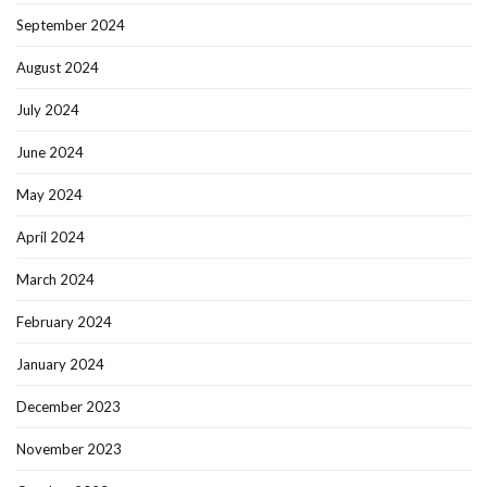
September 2024
August 2024
July 2024
June 2024
May 2024
April 2024
March 2024
February 2024
January 2024
December 2023
November 2023