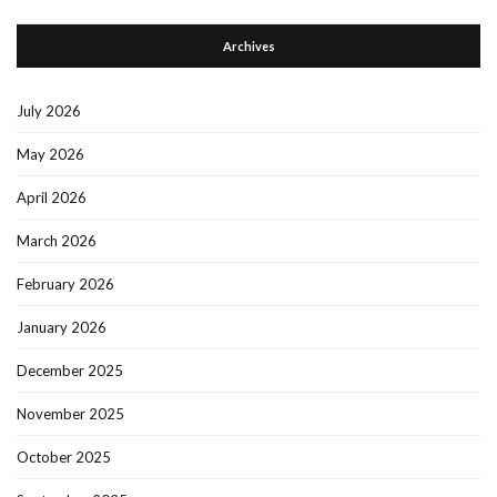
Archives
July 2026
May 2026
April 2026
March 2026
February 2026
January 2026
December 2025
November 2025
October 2025