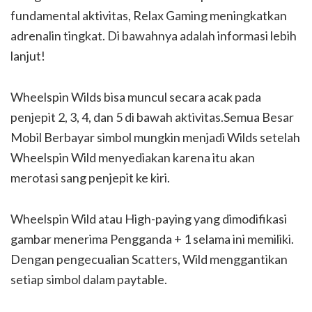
fundamental aktivitas, Relax Gaming meningkatkan
adrenalin tingkat. Di bawahnya adalah informasi lebih
lanjut!
Wheelspin Wilds bisa muncul secara acak pada
penjepit 2, 3, 4, dan 5 di bawah aktivitas.Semua Besar
Mobil Berbayar simbol mungkin menjadi Wilds setelah
Wheelspin Wild menyediakan karena itu akan
merotasi sang penjepit ke kiri.
Wheelspin Wild atau High-paying yang dimodifikasi
gambar menerima Pengganda + 1 selama ini memiliki.
Dengan pengecualian Scatters, Wild menggantikan
setiap simbol dalam paytable.