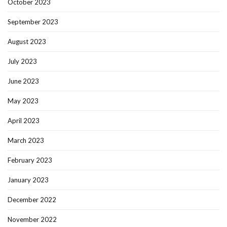
October 2023
September 2023
August 2023
July 2023
June 2023
May 2023
April 2023
March 2023
February 2023
January 2023
December 2022
November 2022