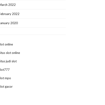
March 2022
February 2022
January 2020
slot online
situs slot online
situs judi slot
slot777
slot mpo
Slot gacor