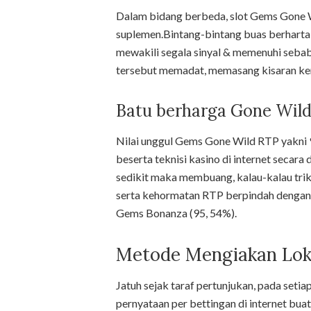
Dalam bidang berbeda, slot Gems Gone 
suplemen.Bintang-bintang buas berharta
mewakili segala sinyal & memenuhi seba
tersebut memadat, memasang kisaran kemb
Batu berharga Gone Wil
Nilai unggul Gems Gone Wild RTP yakni 
beserta teknisi kasino di internet secara
sedikit maka membuang, kalau-kalau tri
serta kehormatan RTP berpindah dengan d
Gems Bonanza (95, 54%).
Metode Mengiakan Loka
Jatuh sejak taraf pertunjukan, pada seti
pernyataan per bettingan di internet bua