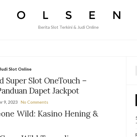
Berita Slot Terkini & Judi Online
Judi Slot Online
f
 Super Slot OneTouch –
 Panduan Dapet Jackpot
r 9, 2023
No Comments
Gone Wild: Kasino Hening &