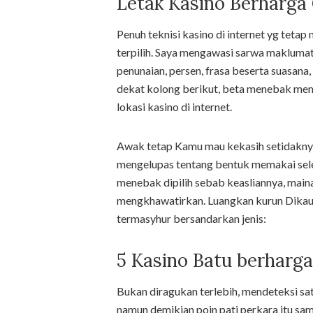
Letak Kasino Berharga
Penuh teknisi kasino di internet yg tet
terpilih. Saya mengawasi sarwa maklumat 
penunaian, persen, frasa beserta suasana
dekat kolong berikut, beta menebak me
lokasi kasino di internet.
Awak tetap Kamu mau kekasih setidaknya 
mengelupas tentang bentuk memakai sele
menebak dipilih sebab keasliannya, maina
mengkhawatirkan. Luangkan kurun Dikau
termasyhur bersandarkan jenis:
5 Kasino Batu berharg
Bukan diragukan terlebih, mendeteksi sat
namun demikian poin pati perkara itu sa