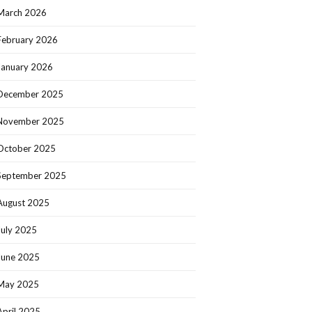
March 2026
February 2026
January 2026
December 2025
November 2025
October 2025
September 2025
August 2025
July 2025
June 2025
May 2025
April 2025