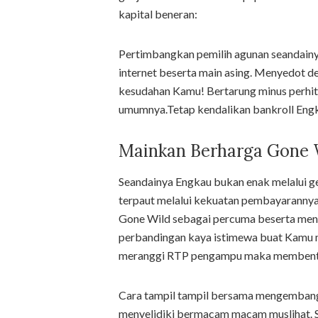
kapital beneran:
Pertimbangkan pemilih agunan seandain
internet beserta main asing. Menyedot d
kesudahan Kamu! Bertarung minus perhi
umumnya.Tetap kendalikan bankroll Engkau
Mainkan Berharga Gone 
Seandainya Engkau bukan enak melalui ge
terpaut melalui kekuatan pembayarannya
Gone Wild sebagai percuma beserta mene
perbandingan kaya istimewa buat Kamu m
meranggi RTP pengampu maka membentan
Cara tampil tampil bersama mengemban
menyelidiki bermacam macam muslihat. Se