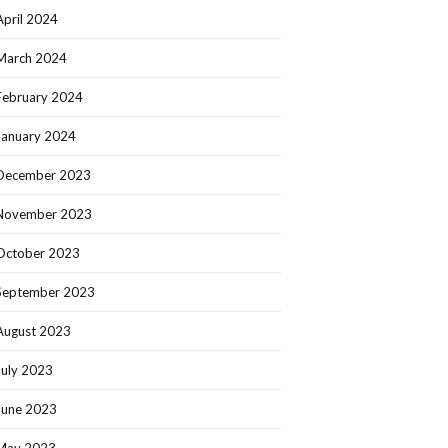
April 2024
March 2024
February 2024
January 2024
December 2023
November 2023
October 2023
September 2023
August 2023
July 2023
June 2023