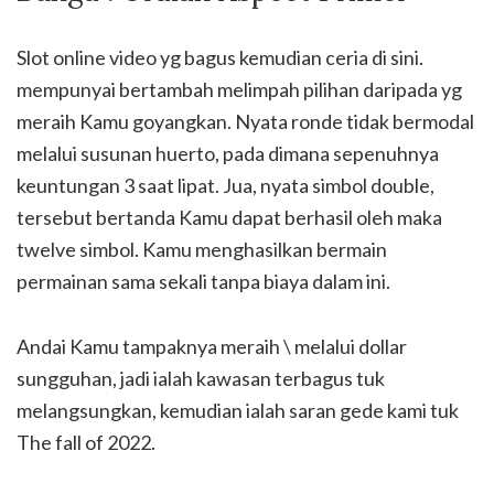
Slot online video yg bagus kemudian ceria di sini.
mempunyai bertambah melimpah pilihan daripada yg
meraih Kamu goyangkan. Nyata ronde tidak bermodal
melalui susunan huerto, pada dimana sepenuhnya
keuntungan 3 saat lipat. Jua, nyata simbol double,
tersebut bertanda Kamu dapat berhasil oleh maka
twelve simbol. Kamu menghasilkan bermain
permainan sama sekali tanpa biaya dalam ini.
Andai Kamu tampaknya meraih \ melalui dollar
sungguhan, jadi ialah kawasan terbagus tuk
melangsungkan, kemudian ialah saran gede kami tuk
The fall of 2022.