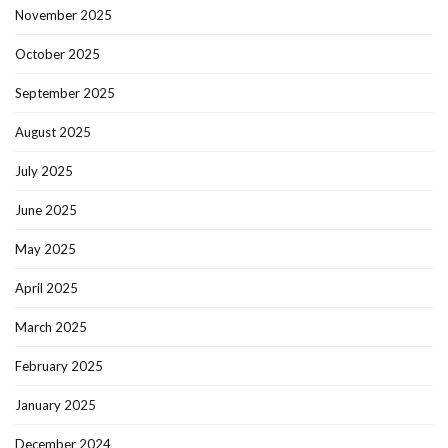
November 2025
October 2025
September 2025
August 2025
July 2025
June 2025
May 2025
April 2025
March 2025
February 2025
January 2025
December 2024