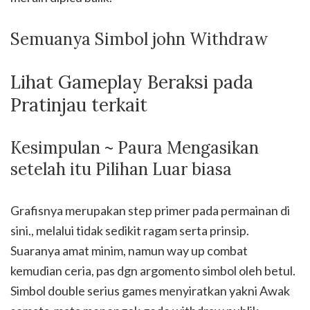
Semuanya Simbol john Withdraw
Lihat Gameplay Beraksi pada
Pratinjau terkait
Kesimpulan ~ Paura Mengasikan
setelah itu Pilihan Luar biasa
Grafisnya merupakan step primer pada permainan di
sini., melalui tidak sedikit ragam serta prinsip.
Suaranya amat minim, namun way up combat
kemudian ceria, pas dgn argomento simbol oleh betul.
Simbol double serius games menyiratkan yakni Awak