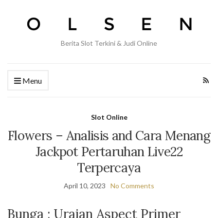
Berita Slot Terkini & Judi Online
Menu
Slot Online
Flowers – Analisis and Cara Menang
Jackpot Pertaruhan Live22
Terpercaya
April 10, 2023
No Comments
Bunga : Uraian Aspect Primer