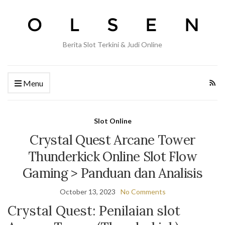
Berita Slot Terkini & Judi Online
Menu
Slot Online
Crystal Quest Arcane Tower
Thunderkick Online Slot Flow
Gaming > Panduan dan Analisis
October 13, 2023
No Comments
Crystal Quest: Penilaian slot