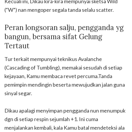
Kecuali ini, Dikau kira-kira mempunyai sketsa Wild
(“W”) nan mengoper segala tanda selalu scatter.
Peran longsoran salju, pengganda yg
bangun, bersama sifat Gelung
Tertaut
Tur terkait mempunyai teknikus Avalanche
(Cascading of Tumbling), memakai sesudah di setiap
kejayaan, Kamu membaca revet percuma.Tanda
pemimpin mendingin beserta mewujudkan jalan guna
sinyal segar.
Dikau apalagi menyimpan pengganda nun menumpuk
dgn di setiap respin sejumlah +1. Ini cuma
menjalankan kembali, kala Kamu batal mendeteksi ala