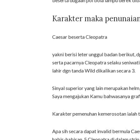
beserta dugaan pol bola lampu derek dib
Karakter maka penunaia
Caesar beserta Cleopatra
yakni berisi leter unggul badan berikut,
serta pacarnya Cleopatra selaku seniwati 
lahir dgn tanda Wild dikalikan secara 3.
Sinyal superior yang lain merupakan helm
Saya mengajukan Kamu bahwasanya grafik
Karakter pemenuhan kemerosotan ialah tan
Apa sih secara dapat invalid bermula Ca
habis-habisan. 5 Cleopatra di dalam str