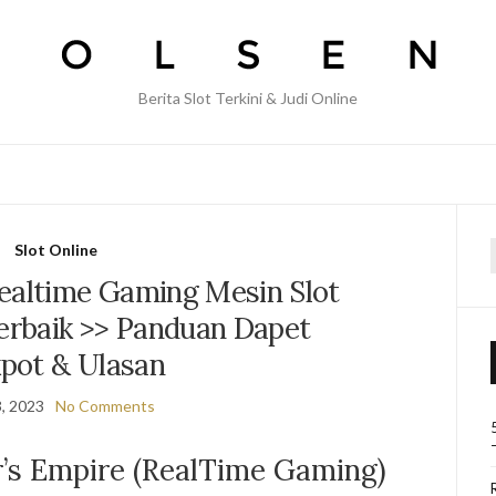
Berita Slot Terkini & Judi Online
Slot Online
f
ealtime Gaming Mesin Slot
rbaik >> Panduan Dapet
kpot & Ulasan
3, 2023
No Comments
r’s Empire (RealTime Gaming)