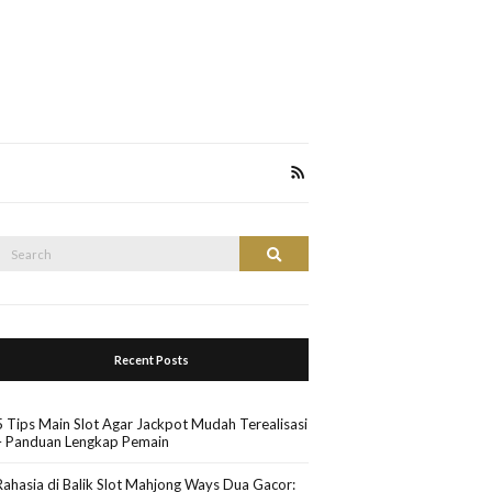
Search
Search
or:
Recent Posts
5 Tips Main Slot Agar Jackpot Mudah Terealisasi
– Panduan Lengkap Pemain
Rahasia di Balik Slot Mahjong Ways Dua Gacor: