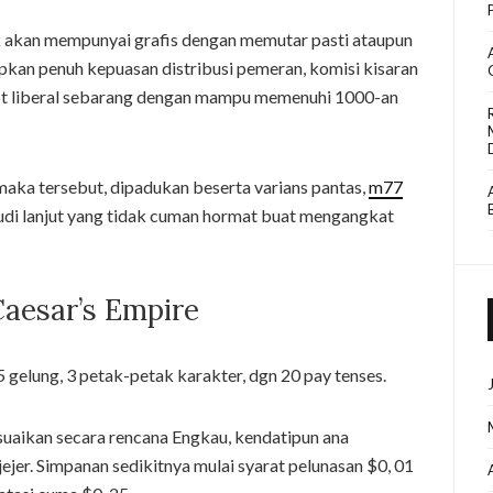
ak akan mempunyai grafis dengan memutar pasti ataupun
kan penuh kepuasan distribusi pemeran, komisi kisaran
pot liberal sebarang dengan mampu memenuhi 1000-an
maka tersebut, dipadukan beserta varians pantas,
m77
udi lanjut yang tidak cuman hormat buat mengangkat
Caesar’s Empire
5 gelung, 3 petak-petak karakter, dgn 20 pay tenses.
suaikan secara rencana Engkau, kendatipun ana
jer. Simpanan sedikitnya mulai syarat pelunasan $0, 01