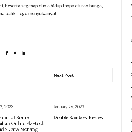
i, beserta segenap dunia hidup tanpa aturan bunga,
a balik – ego menyukainya!
Next Post
2, 2023
January 26, 2023
ions of Rome
Double Rainbow Review
uhan Online Playtech
nd > Cara Menang