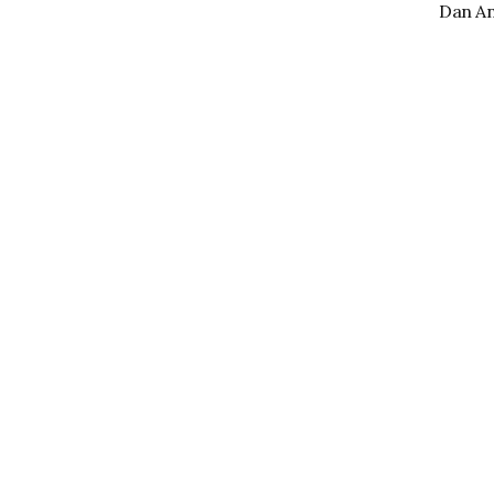
Dan An