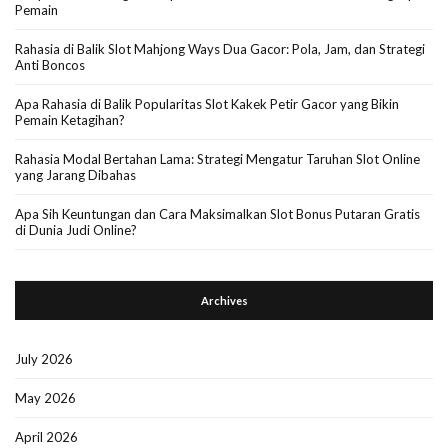
Pemain
Rahasia di Balik Slot Mahjong Ways Dua Gacor: Pola, Jam, dan Strategi
Anti Boncos
Apa Rahasia di Balik Popularitas Slot Kakek Petir Gacor yang Bikin
Pemain Ketagihan?
Rahasia Modal Bertahan Lama: Strategi Mengatur Taruhan Slot Online
yang Jarang Dibahas
Apa Sih Keuntungan dan Cara Maksimalkan Slot Bonus Putaran Gratis
di Dunia Judi Online?
Archives
July 2026
May 2026
April 2026