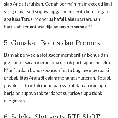
siap Anda taruhkan. Cegah bermain-main exceed limit
yang dimaksud supaya nggak menderita kehilangan
apa luas.Terus-Menerus hafal kalau pertaruhan
haruslah senantiasa dijalankan bersama arif.
5. Gunakan Bonus dan Promosi
Banyak penyedia slot gacor memberikan bonus dan
juga pemasaran memesona untuk partisipan mereka.
Manfaatkan bonus-bonus ini satu bagi memperbaiki
probabilitas Anda di dalam menang anugerah. Tetapi,
pastikanlah untuk menelaah syarat dan aturan apa
berjalan supaya tak terdapat surprise siapa tidak
diinginkan.
6. Seleksi Slot serta RTP SLOT