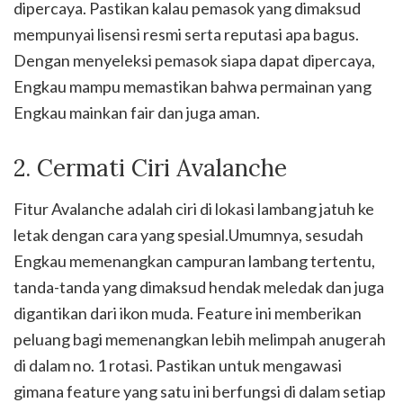
dipercaya. Pastikan kalau pemasok yang dimaksud
mempunyai lisensi resmi serta reputasi apa bagus.
Dengan menyeleksi pemasok siapa dapat dipercaya,
Engkau mampu memastikan bahwa permainan yang
Engkau mainkan fair dan juga aman.
2. Cermati Ciri Avalanche
Fitur Avalanche adalah ciri di lokasi lambang jatuh ke
letak dengan cara yang spesial.Umumnya, sesudah
Engkau memenangkan campuran lambang tertentu,
tanda-tanda yang dimaksud hendak meledak dan juga
digantikan dari ikon muda. Feature ini memberikan
peluang bagi memenangkan lebih melimpah anugerah
di dalam no. 1 rotasi. Pastikan untuk mengawasi
gimana feature yang satu ini berfungsi di dalam setiap