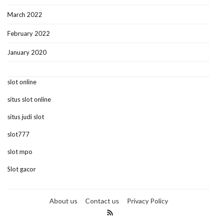
March 2022
February 2022
January 2020
slot online
situs slot online
situs judi slot
slot777
slot mpo
Slot gacor
About us
Contact us
Privacy Policy