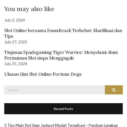
You may also like
July 3, 2024
Slot Online bersama Soundtrack Terhebat: Klarifikasi dan
Tips
July 27, 2025
Tinjauan Spadegaming Tiger Warrior: Menyelami Alam
Permainan Slot siapa Menggugah
July 25, 2024
Ulasan Gim Slot Online Fortune Dogs
Search
Search
for:
Recent Posts
5 Tips Main Slot Agar Jackpot Mudah Terealisasi – Panduan Lengkap