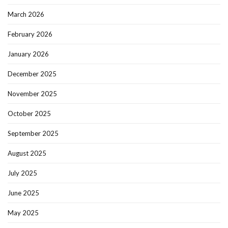
March 2026
February 2026
January 2026
December 2025
November 2025
October 2025
September 2025
August 2025
July 2025
June 2025
May 2025