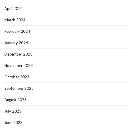
April 2024
March 2024
February 2024
January 2024
December 2023
November 2023
October 2023
September 2023
August 2023
July 2023
June 2023