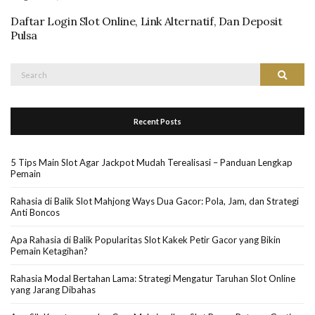
Daftar Login Slot Online, Link Alternatif, Dan Deposit
Pulsa
Search
Search
for:
Recent Posts
5 Tips Main Slot Agar Jackpot Mudah Terealisasi – Panduan Lengkap
Pemain
Rahasia di Balik Slot Mahjong Ways Dua Gacor: Pola, Jam, dan Strategi
Anti Boncos
Apa Rahasia di Balik Popularitas Slot Kakek Petir Gacor yang Bikin
Pemain Ketagihan?
Rahasia Modal Bertahan Lama: Strategi Mengatur Taruhan Slot Online
yang Jarang Dibahas