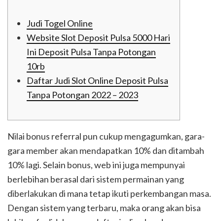
Judi Togel Online
Website Slot Deposit Pulsa 5000 Hari
Ini Deposit Pulsa Tanpa Potongan
10rb
Daftar Judi Slot Online Deposit Pulsa
Tanpa Potongan 2022 – 2023
Nilai bonus referral pun cukup mengagumkan, gara-
gara member akan mendapatkan 10% dan ditambah
10% lagi. Selain bonus, web ini juga mempunyai
berlebihan berasal dari sistem permainan yang
diberlakukan di mana tetap ikuti perkembangan masa.
Dengan sistem yang terbaru, maka orang akan bisa