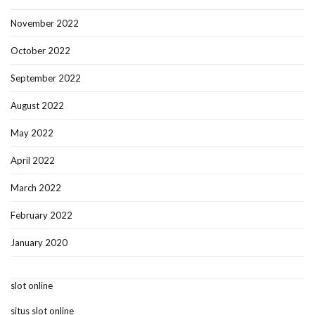
November 2022
October 2022
September 2022
August 2022
May 2022
April 2022
March 2022
February 2022
January 2020
slot online
situs slot online