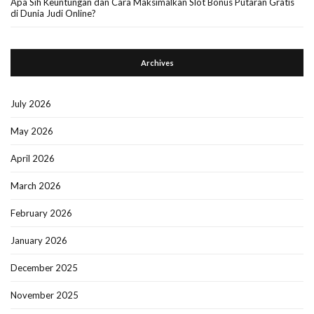
Apa Sih Keuntungan dan Cara Maksimalkan Slot Bonus Putaran Gratis
di Dunia Judi Online?
Archives
July 2026
May 2026
April 2026
March 2026
February 2026
January 2026
December 2025
November 2025