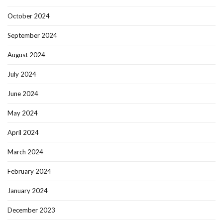
October 2024
September 2024
August 2024
July 2024
June 2024
May 2024
April 2024
March 2024
February 2024
January 2024
December 2023