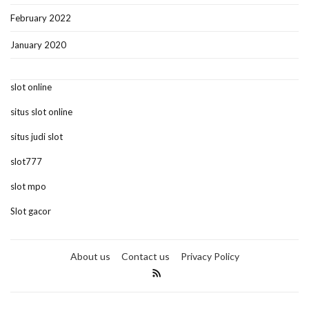
February 2022
January 2020
slot online
situs slot online
situs judi slot
slot777
slot mpo
Slot gacor
About us
Contact us
Privacy Policy