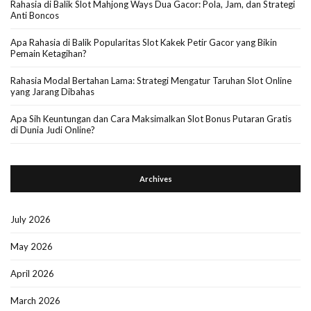
Rahasia di Balik Slot Mahjong Ways Dua Gacor: Pola, Jam, dan Strategi
Anti Boncos
Apa Rahasia di Balik Popularitas Slot Kakek Petir Gacor yang Bikin
Pemain Ketagihan?
Rahasia Modal Bertahan Lama: Strategi Mengatur Taruhan Slot Online
yang Jarang Dibahas
Apa Sih Keuntungan dan Cara Maksimalkan Slot Bonus Putaran Gratis
di Dunia Judi Online?
Archives
July 2026
May 2026
April 2026
March 2026