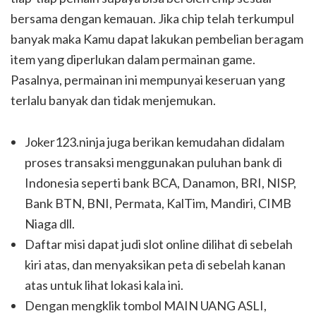
bersama dengan kemauan. Jika chip telah terkumpul
banyak maka Kamu dapat lakukan pembelian beragam
item yang diperlukan dalam permainan game.
Pasalnya, permainan ini mempunyai keseruan yang
terlalu banyak dan tidak menjemukan.
Joker123.ninja juga berikan kemudahan didalam
proses transaksi menggunakan puluhan bank di
Indonesia seperti bank BCA, Danamon, BRI, NISP,
Bank BTN, BNI, Permata, KalTim, Mandiri, CIMB
Niaga dll.
Daftar misi dapat judi slot online dilihat di sebelah
kiri atas, dan menyaksikan peta di sebelah kanan
atas untuk lihat lokasi kala ini.
Dengan mengklik tombol MAIN UANG ASLI,