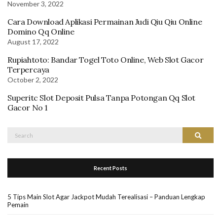
November 3, 2022
Cara Download Aplikasi Permainan Judi Qiu Qiu Online
Domino Qq Online
August 17, 2022
Rupiahtoto: Bandar Togel Toto Online, Web Slot Gacor
Terpercaya
October 2, 2022
Superitc Slot Deposit Pulsa Tanpa Potongan Qq Slot
Gacor No 1
Search
Search
for:
Recent Posts
5 Tips Main Slot Agar Jackpot Mudah Terealisasi – Panduan Lengkap
Pemain