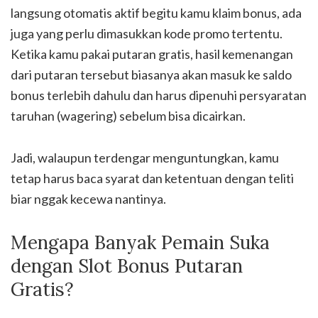
langsung otomatis aktif begitu kamu klaim bonus, ada
juga yang perlu dimasukkan kode promo tertentu.
Ketika kamu pakai putaran gratis, hasil kemenangan
dari putaran tersebut biasanya akan masuk ke saldo
bonus terlebih dahulu dan harus dipenuhi persyaratan
taruhan (wagering) sebelum bisa dicairkan.
Jadi, walaupun terdengar menguntungkan, kamu
tetap harus baca syarat dan ketentuan dengan teliti
biar nggak kecewa nantinya.
Mengapa Banyak Pemain Suka
dengan Slot Bonus Putaran
Gratis?