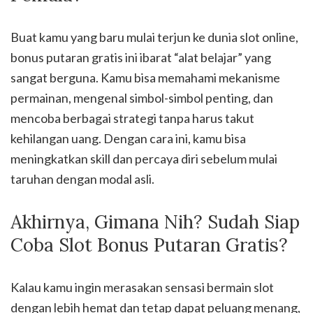
Buat kamu yang baru mulai terjun ke dunia slot online,
bonus putaran gratis ini ibarat “alat belajar” yang
sangat berguna. Kamu bisa memahami mekanisme
permainan, mengenal simbol-simbol penting, dan
mencoba berbagai strategi tanpa harus takut
kehilangan uang. Dengan cara ini, kamu bisa
meningkatkan skill dan percaya diri sebelum mulai
taruhan dengan modal asli.
Akhirnya, Gimana Nih? Sudah Siap
Coba Slot Bonus Putaran Gratis?
Kalau kamu ingin merasakan sensasi bermain slot
dengan lebih hemat dan tetap dapat peluang menang,