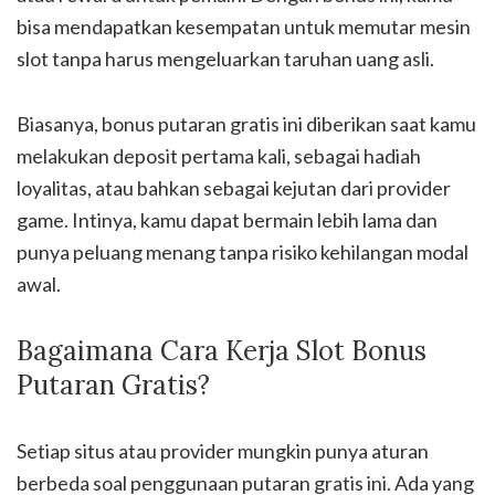
bisa mendapatkan kesempatan untuk memutar mesin
slot tanpa harus mengeluarkan taruhan uang asli.
Biasanya, bonus putaran gratis ini diberikan saat kamu
melakukan deposit pertama kali, sebagai hadiah
loyalitas, atau bahkan sebagai kejutan dari provider
game. Intinya, kamu dapat bermain lebih lama dan
punya peluang menang tanpa risiko kehilangan modal
awal.
Bagaimana Cara Kerja Slot Bonus
Putaran Gratis?
Setiap situs atau provider mungkin punya aturan
berbeda soal penggunaan putaran gratis ini. Ada yang