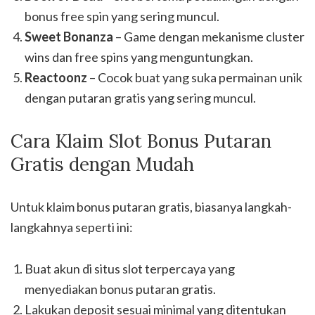
bonus free spin yang sering muncul.
Sweet Bonanza
– Game dengan mekanisme cluster
wins dan free spins yang menguntungkan.
Reactoonz
– Cocok buat yang suka permainan unik
dengan putaran gratis yang sering muncul.
Cara Klaim Slot Bonus Putaran
Gratis dengan Mudah
Untuk klaim bonus putaran gratis, biasanya langkah-
langkahnya seperti ini:
Buat akun di situs slot terpercaya yang
menyediakan bonus putaran gratis.
Lakukan deposit sesuai minimal yang ditentukan