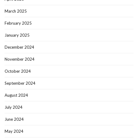
March 2025
February 2025
January 2025
December 2024
November 2024
October 2024
September 2024
August 2024
July 2024
June 2024
May 2024