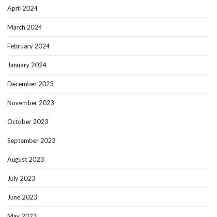
April 2024
March 2024
February 2024
January 2024
December 2023
November 2023
October 2023
September 2023
August 2023
July 2023
June 2023
May 2023