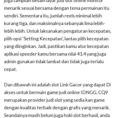
juga tampilan desain layar judi slot online monitor
menarik sesuai bersama dengan tema permainan itu
sendiri. Sementara itu, jumlah reels minimal lebih
kurang tiga, dan maksimalnya sebanyak lima lebih-
lebih lebih. Untuk laksanakan pengaturan kecepatan,
pilih opsi ‘Setting Kecepatan’, lantas pilih kecepatan
yang diinginkan. Jadi, pastikan kamu atur kecepatan
aplikasi speeder kamu bersama nilai 41.4 yang juga
admin gunakan tidak lambat dan tidak juga terlalu
cepat.
Dan dibawah ini adalah slot Link Gacor yang dapat Di
akses untuk bermain game judi online IDNGG. CQ9
merupakan provider judi slot yang sedia kan game
dengan kualitas terbaik dengan grafis yang menarik.
Seandainya masih belum juga hoki slot berhasil, anda