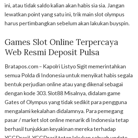
ini, atau tidak saldo kalian akan habis sia sia. Jangan
lewatkan point yang satu ini, trik main slot olympus
harus pertimbangkan sebelum akan lakukan buyspin.
Games Slot Online Terpercaya
Web Resmi Deposit Pulsa
Bratapos.com – Kapolri Listyo Sigit memerintahkan
semua Polda di Indonesia untuk menyikat habis segala
bentuk perjudian online atau yang dikenal sebagai
dengan kode 303. Slot88 Misalnya, didalam game
Gates of Olympus yang tidak sedikit para pengguna
mengalami kekalahan didalamnya. Para pemegang
pasar / market slot online menarik di Indonesia tetap
berhasil tunjukkan keyakinan mereka terhadap
YGGDrasil. YGGDrasil tetap lakukan sebuah update