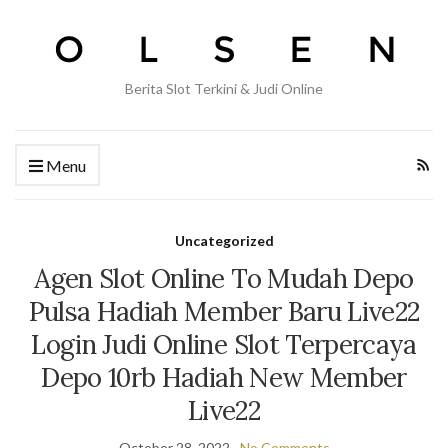
Berita Slot Terkini & Judi Online
Menu
Uncategorized
Agen Slot Online To Mudah Depo
Pulsa Hadiah Member Baru Live22
Login Judi Online Slot Terpercaya
Depo 10rb Hadiah New Member
Live22
October 28, 2022
No Comments