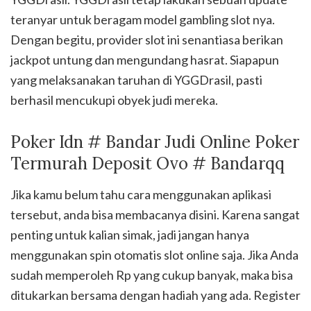
teranyar untuk beragam model gambling slot nya.
Dengan begitu, provider slot ini senantiasa berikan
jackpot untung dan mengundang hasrat. Siapapun
yang melaksanakan taruhan di YGGDrasil, pasti
berhasil mencukupi obyek judi mereka.
Poker Idn # Bandar Judi Online Poker
Termurah Deposit Ovo # Bandarqq
Jika kamu belum tahu cara menggunakan aplikasi
tersebut, anda bisa membacanya disini. Karena sangat
penting untuk kalian simak, jadi jangan hanya
menggunakan spin otomatis slot online saja. Jika Anda
sudah memperoleh Rp yang cukup banyak, maka bisa
ditukarkan bersama dengan hadiah yang ada. Register