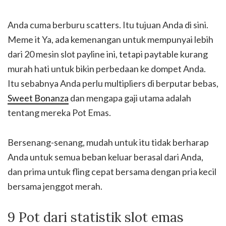
Anda cuma berburu scatters. Itu tujuan Anda di sini.
Meme it Ya, ada kemenangan untuk mempunyai lebih
dari 20 mesin slot payline ini, tetapi paytable kurang
murah hati untuk bikin perbedaan ke dompet Anda.
Itu sebabnya Anda perlu multipliers di berputar bebas,
Sweet Bonanza
dan mengapa gaji utama adalah
tentang mereka Pot Emas.
Bersenang-senang, mudah untuk itu tidak berharap
Anda untuk semua beban keluar berasal dari Anda,
dan prima untuk fling cepat bersama dengan pria kecil
bersama jenggot merah.
9 Pot dari statistik slot emas