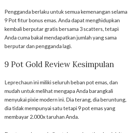
Pengganda berlaku untuk semua kemenangan selama
9 Pot fitur bonus emas. Anda dapat menghidupkan
kembali berputar gratis bersama 3 scatters, tetapi
Anda cuma bakal mendapatkan jumlah yang sama
berputar dan pengganda lagi.
9 Pot Gold Review Kesimpulan
Leprechaun ini miliki seluruh beban pot emas, dan
mudah untuk melihat mengapa Anda barangkali
menyukai pixie modern ini. Dia terang, dia beruntung,
dia tidak mempunyai satu tetapi 9 pot emas yang
membayar 2.000x taruhan Anda.