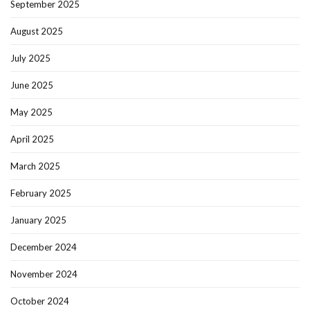
September 2025
August 2025
July 2025
June 2025
May 2025
April 2025
March 2025
February 2025
January 2025
December 2024
November 2024
October 2024