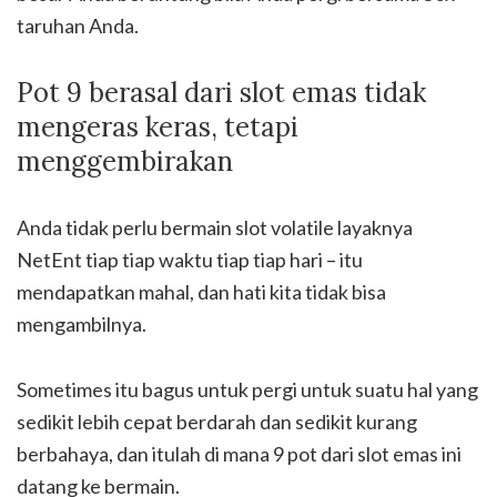
taruhan Anda.
Pot 9 berasal dari slot emas tidak
mengeras keras, tetapi
menggembirakan
Anda tidak perlu bermain slot volatile layaknya
NetEnt tiap tiap waktu tiap tiap hari – itu
mendapatkan mahal, dan hati kita tidak bisa
mengambilnya.
Sometimes itu bagus untuk pergi untuk suatu hal yang
sedikit lebih cepat berdarah dan sedikit kurang
berbahaya, dan itulah di mana 9 pot dari slot emas ini
datang ke bermain.