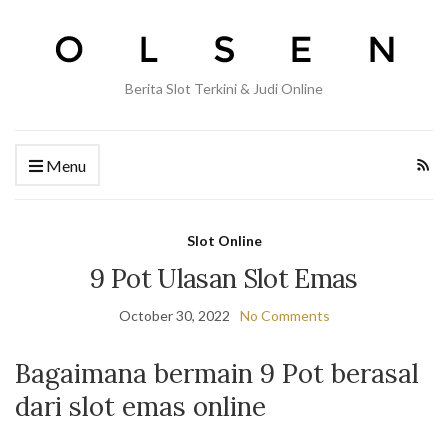
Berita Slot Terkini & Judi Online
Menu
Slot Online
9 Pot Ulasan Slot Emas
October 30, 2022
No Comments
Bagaimana bermain 9 Pot berasal
dari slot emas online