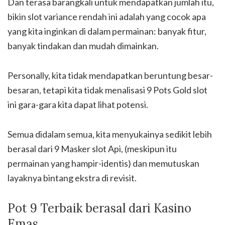
Dan terasa barangkali untuk mendapatkan jumlah itu,
bikin slot variance rendah ini adalah yang cocok apa
yang kita inginkan di dalam permainan: banyak fitur,
banyak tindakan dan mudah dimainkan.
Personally, kita tidak mendapatkan beruntung besar-
besaran, tetapi kita tidak menalisasi 9 Pots Gold slot
ini gara-gara kita dapat lihat potensi.
Semua didalam semua, kita menyukainya sedikit lebih
berasal dari 9 Masker slot Api, (meskipun itu
permainan yang hampir-identis) dan memutuskan
layaknya bintang ekstra di revisit.
Pot 9 Terbaik berasal dari Kasino
Emas