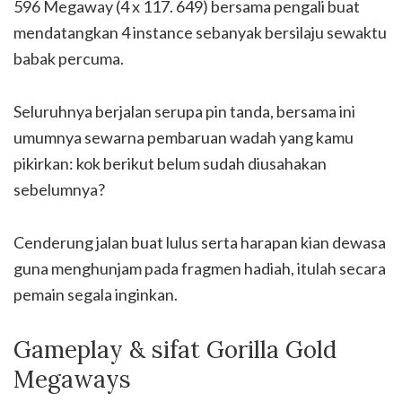
596 Megaway (4 x 117. 649) bersama pengali buat
mendatangkan 4 instance sebanyak bersilaju sewaktu
babak percuma.
Seluruhnya berjalan serupa pin tanda, bersama ini
umumnya sewarna pembaruan wadah yang kamu
pikirkan: kok berikut belum sudah diusahakan
sebelumnya?
Cenderung jalan buat lulus serta harapan kian dewasa
guna menghunjam pada fragmen hadiah, itulah secara
pemain segala inginkan.
Gameplay & sifat Gorilla Gold
Megaways