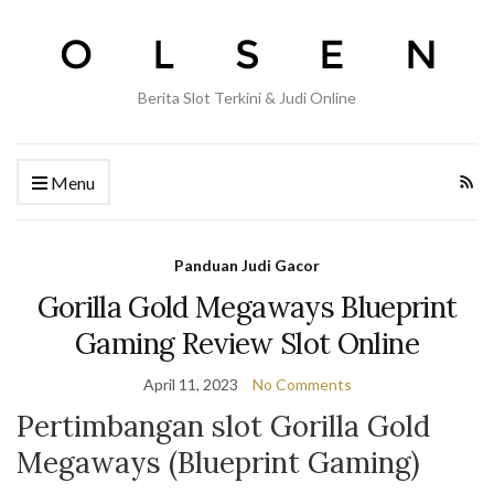
Berita Slot Terkini & Judi Online
Menu
Panduan Judi Gacor
Gorilla Gold Megaways Blueprint
Gaming Review Slot Online
April 11, 2023
No Comments
Pertimbangan slot Gorilla Gold
Megaways (Blueprint Gaming)