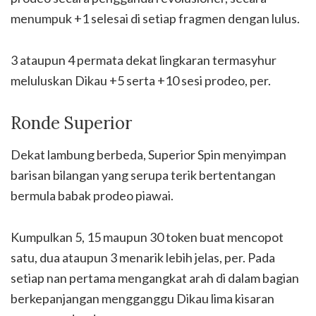
menumpuk +1 selesai di setiap fragmen dengan lulus.
3 ataupun 4 permata dekat lingkaran termasyhur
meluluskan Dikau +5 serta +10 sesi prodeo, per.
Ronde Superior
Dekat lambung berbeda, Superior Spin menyimpan
barisan bilangan yang serupa terik bertentangan
bermula babak prodeo piawai.
Kumpulkan 5, 15 maupun 30 token buat mencopot
satu, dua ataupun 3 menarik lebih jelas, per. Pada
setiap nan pertama mengangkat arah di dalam bagian
berkepanjangan mengganggu Dikau lima kisaran