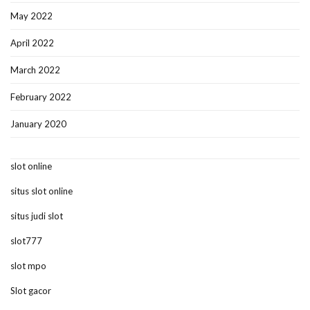
May 2022
April 2022
March 2022
February 2022
January 2020
slot online
situs slot online
situs judi slot
slot777
slot mpo
Slot gacor