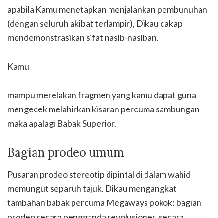
apabila Kamu menetapkan menjalankan pembunuhan
(dengan seluruh akibat terlampir), Dikau cakap
mendemonstrasikan sifat nasib-nasiban.
Kamu
mampu merelakan fragmen yang kamu dapat guna
mengecek melahirkan kisaran percuma sambungan
maka apalagi Babak Superior.
Bagian prodeo umum
Pusaran prodeo stereotip dipintal di dalam wahid
memungut separuh tajuk. Dikau mengangkat
tambahan babak percuma Megaways pokok: bagian
prodeo secara pengganda revolusioner, secara