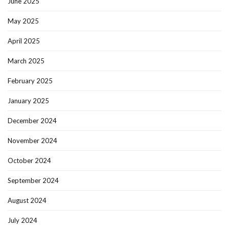
June 2025
May 2025
April 2025
March 2025
February 2025
January 2025
December 2024
November 2024
October 2024
September 2024
August 2024
July 2024