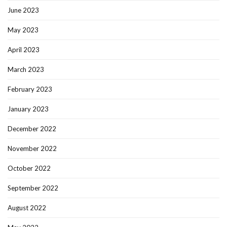
June 2023
May 2023
April 2023
March 2023
February 2023
January 2023
December 2022
November 2022
October 2022
September 2022
August 2022