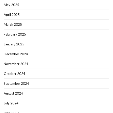
May 2025
April 2025
March 2025
February 2025
January 2025
December 2024
November 2024
October 2024
September 2024
August 2024
July 2024
June 2024