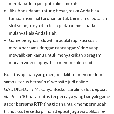
mendapatkan jackpot kakek merah.
Jika Anda dapat untung besar, maka Anda bisa
tambah nominal taruhan untuk bermain di putaran
slot selanjutnya dan balik pada nominal pada
mulanya kala Anda kalah.
Game penghasil duwit ini adalah aplikasi sosial
media bersama dengan rancangan video yang
mewajibkan kamu untuk menyaksikan beragam
macam video supaya bisa memperoleh duit.
Kualitas apakah yang menjadi dalil for member kami
sampai terus bermain di website judi online
GADUNSLOT? Makanya Bosku, caralink slot deposit
via Pulsa 10rbatau situs terpercaya yang banyak game
gacor bersama RTP tinggi dan untuk mempermudah
transaksi, tersedia pilihan deposit juga via aplikasi e-