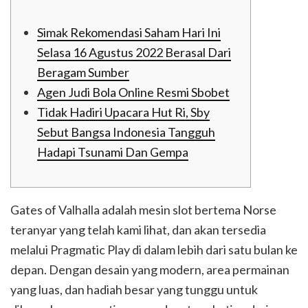
Simak Rekomendasi Saham Hari Ini
Selasa 16 Agustus 2022 Berasal Dari
Beragam Sumber
Agen Judi Bola Online Resmi Sbobet
Tidak Hadiri Upacara Hut Ri, Sby
Sebut Bangsa Indonesia Tangguh
Hadapi Tsunami Dan Gempa
Gates of Valhalla adalah mesin slot bertema Norse
teranyar yang telah kami lihat, dan akan tersedia
melalui Pragmatic Play di dalam lebih dari satu bulan ke
depan. Dengan desain yang modern, area permainan
yang luas, dan hadiah besar yang tunggu untuk