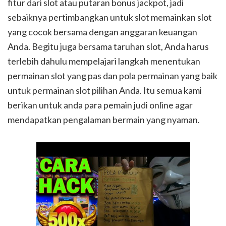
fitur dari slot atau putaran bonus jackpot, jadi
sebaiknya pertimbangkan untuk slot memainkan slot
yang cocok bersama dengan anggaran keuangan
Anda. Begitu juga bersama taruhan slot, Anda harus
terlebih dahulu mempelajari langkah menentukan
permainan slot yang pas dan pola permainan yang baik
untuk permainan slot pilihan Anda. Itu semua kami
berikan untuk anda para pemain judi online agar
mendapatkan pengalaman bermain yang nyaman.