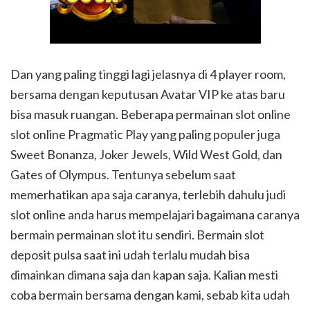
Dan yang paling tinggi lagi jelasnya di 4 player room,
bersama dengan keputusan Avatar VIP ke atas baru
bisa masuk ruangan. Beberapa permainan slot online
slot online Pragmatic Play yang paling populer juga
Sweet Bonanza, Joker Jewels, Wild West Gold, dan
Gates of Olympus. Tentunya sebelum saat
memerhatikan apa saja caranya, terlebih dahulu judi
slot online anda harus mempelajari bagaimana caranya
bermain permainan slot itu sendiri. Bermain slot
deposit pulsa saat ini udah terlalu mudah bisa
dimainkan dimana saja dan kapan saja. Kalian mesti
coba bermain bersama dengan kami, sebab kita udah