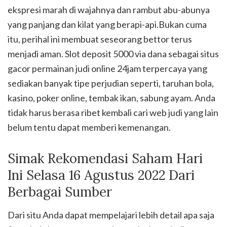
ekspresi marah di wajahnya dan rambut abu-abunya
yang panjang dan kilat yang berapi-api.Bukan cuma
itu, perihal ini membuat seseorang bettor terus
menjadi aman. Slot deposit 5000 via dana sebagai situs
gacor permainan judi online 24jam terpercaya yang
sediakan banyak tipe perjudian seperti, taruhan bola,
kasino, poker online, tembak ikan, sabung ayam. Anda
tidak harus berasa ribet kembali cari web judi yang lain
belum tentu dapat memberi kemenangan.
Simak Rekomendasi Saham Hari
Ini Selasa 16 Agustus 2022 Dari
Berbagai Sumber
Dari situ Anda dapat mempelajari lebih detail apa saja