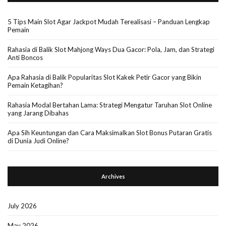
5 Tips Main Slot Agar Jackpot Mudah Terealisasi – Panduan Lengkap
Pemain
Rahasia di Balik Slot Mahjong Ways Dua Gacor: Pola, Jam, dan Strategi
Anti Boncos
Apa Rahasia di Balik Popularitas Slot Kakek Petir Gacor yang Bikin
Pemain Ketagihan?
Rahasia Modal Bertahan Lama: Strategi Mengatur Taruhan Slot Online
yang Jarang Dibahas
Apa Sih Keuntungan dan Cara Maksimalkan Slot Bonus Putaran Gratis
di Dunia Judi Online?
Archives
July 2026
May 2026