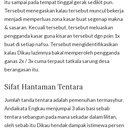
itu sampai pada tempat tinggal gerak sedikit pun.
Tersebut menegaskan kalau tersebut muncul bekerja
menjadi memperluas zona kasar buat segenap makna
& sasaran. Kecuali tersebut, tersebut meluaskan
pengganda kasar guna kisaran tersebut dgn poin 1x
buat di setiap nafsu. Tersebut mengidentifikasikan
kalau Dikau lazimnya bakal memperoleh pengganda
ganas 2x / 3x cuma terpaut tatkala sarung desa
berangasan itu.
Sifat Hantaman Tentara
Jumlah tanda tentara adalah pemenuhan termasyhur.
Andaikata Engkau menjumpai 3 alias basi sebab
tentara sebangun pada mana sekadar dalam lilitan,
oleh sebab itu Dikau hendak dampak istimewa persen