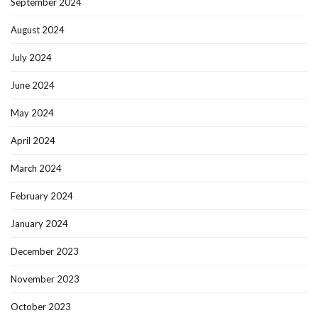
September 2024
August 2024
July 2024
June 2024
May 2024
April 2024
March 2024
February 2024
January 2024
December 2023
November 2023
October 2023