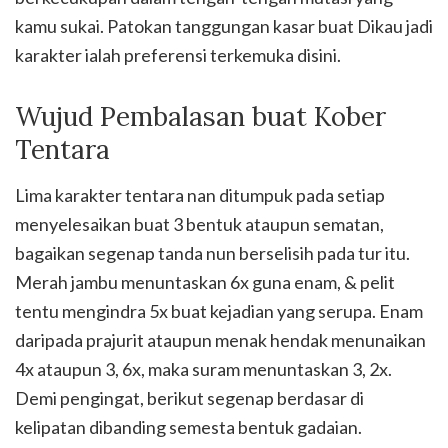
kamu sukai. Patokan tanggungan kasar buat Dikau jadi
karakter ialah preferensi terkemuka disini.
Wujud Pembalasan buat Kober
Tentara
Lima karakter tentara nan ditumpuk pada setiap
menyelesaikan buat 3 bentuk ataupun sematan,
bagaikan segenap tanda nun berselisih pada tur itu.
Merah jambu menuntaskan 6x guna enam, & pelit
tentu mengindra 5x buat kejadian yang serupa. Enam
daripada prajurit ataupun menak hendak menunaikan
4x ataupun 3, 6x, maka suram menuntaskan 3, 2x.
Demi pengingat, berikut segenap berdasar di
kelipatan dibanding semesta bentuk gadaian.