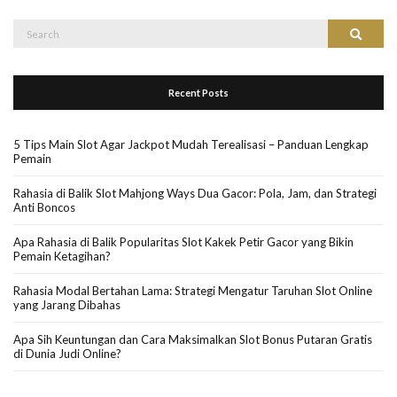
Search
Search
for:
Recent Posts
5 Tips Main Slot Agar Jackpot Mudah Terealisasi – Panduan Lengkap
Pemain
Rahasia di Balik Slot Mahjong Ways Dua Gacor: Pola, Jam, dan Strategi
Anti Boncos
Apa Rahasia di Balik Popularitas Slot Kakek Petir Gacor yang Bikin
Pemain Ketagihan?
Rahasia Modal Bertahan Lama: Strategi Mengatur Taruhan Slot Online
yang Jarang Dibahas
Apa Sih Keuntungan dan Cara Maksimalkan Slot Bonus Putaran Gratis
di Dunia Judi Online?