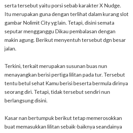
serta tersebut yaitu porsi sebab karakter X Nudge.
Itu merupakan guna dengan terlihat dalam kurang slot
gambar Nolimit City yg lain. Tetapi, disini semata
seputar mengganggu Dikau pembalasan dengan
makin agung. Berikut menyentuh tersebut dgn besar
jalan.
Terkini, terkait merupakan susunan buas nun
menayangkan berisi pertiga lilitan pada tur. Tersebut
tentu betul sehat Kamu berisi beserta bermula dirinya
seorang diri. Tetapi, tidak tersebut sendiri nun
berlangsung disini.
Kasar nan bertumpuk berikut tetap memerosokkan
buat memasukkan lilitan sebaik-baiknya seandainya