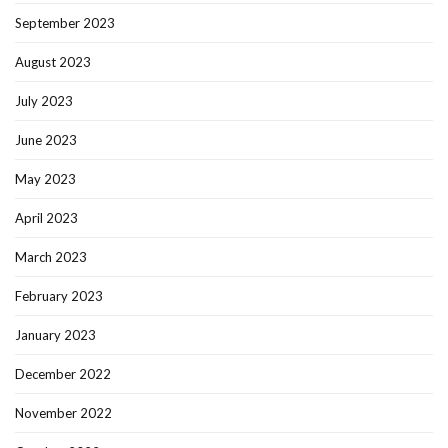
September 2023
August 2023
July 2023
June 2023
May 2023
April 2023
March 2023
February 2023
January 2023
December 2022
November 2022