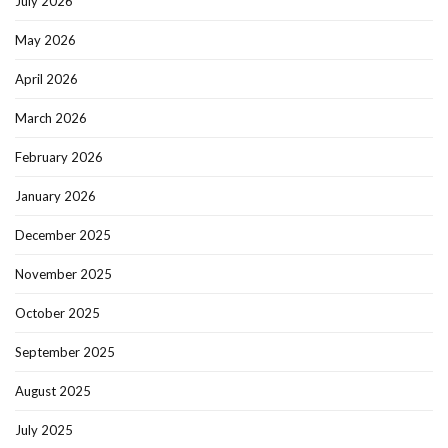
July 2026
May 2026
April 2026
March 2026
February 2026
January 2026
December 2025
November 2025
October 2025
September 2025
August 2025
July 2025