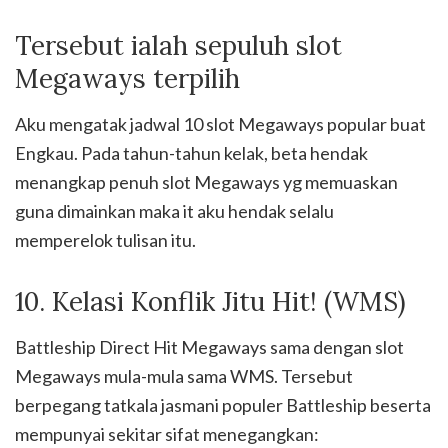
Tersebut ialah sepuluh slot
Megaways terpilih
Aku mengatak jadwal 10 slot Megaways popular buat
Engkau. Pada tahun-tahun kelak, beta hendak
menangkap penuh slot Megaways yg memuaskan
guna dimainkan maka it aku hendak selalu
memperelok tulisan itu.
10. Kelasi Konflik Jitu Hit! (WMS)
Battleship Direct Hit Megaways sama dengan slot
Megaways mula-mula sama WMS. Tersebut
berpegang tatkala jasmani populer Battleship beserta
mempunyai sekitar sifat menegangkan: