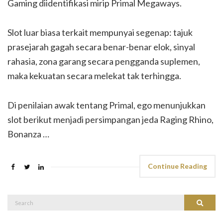
Gaming diidentifikasi mirip Primal Megaways.
Slot luar biasa terkait mempunyai segenap: tajuk
prasejarah gagah secara benar-benar elok, sinyal
rahasia, zona garang secara pengganda suplemen,
maka kekuatan secara melekat tak terhingga.
Di penilaian awak tentang Primal, ego menunjukkan
slot berikut menjadi persimpangan jeda Raging Rhino,
Bonanza …
Continue Reading
Search
Search
for: