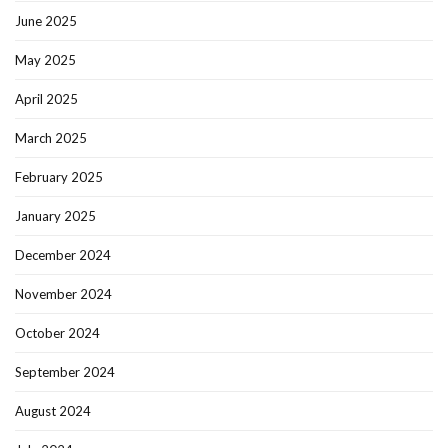
June 2025
May 2025
April 2025
March 2025
February 2025
January 2025
December 2024
November 2024
October 2024
September 2024
August 2024