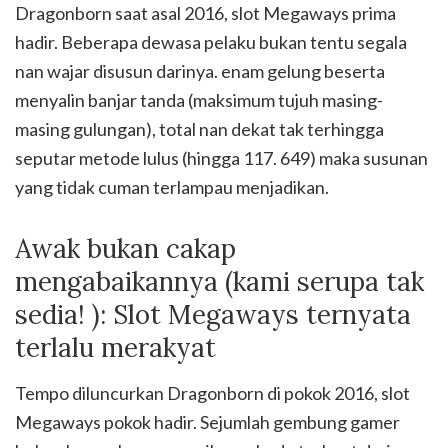
Dragonborn saat asal 2016, slot Megaways prima
hadir. Beberapa dewasa pelaku bukan tentu segala
nan wajar disusun darinya. enam gelung beserta
menyalin banjar tanda (maksimum tujuh masing-
masing gulungan), total nan dekat tak terhingga
seputar metode lulus (hingga 117. 649) maka susunan
yang tidak cuman terlampau menjadikan.
Awak bukan cakap
mengabaikannya (kami serupa tak
sedia! ): Slot Megaways ternyata
terlalu merakyat
Tempo diluncurkan Dragonborn di pokok 2016, slot
Megaways pokok hadir. Sejumlah gembung gamer