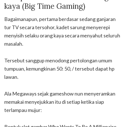
kaya (Big Time Gaming)
Bagaimanapun, pertama berdasar sedang ganjaran
tur TV secara tersohor, kadet sarung menyerepi
menyisih selaku orang kaya secara menyahut seluruh
masalah.
Tersebut sanggup menodong pertolongan umum
tumpuan, kemungkinan 50: 50, / tersebut dapat hp
lawan.
Ala Megaways sejak gameshow nun menyeramkan
memakai menyejukkan itu di setiap ketika siap
terlampau mujur:
Bentuk slot gambar Who Wants To Be A Millionaire