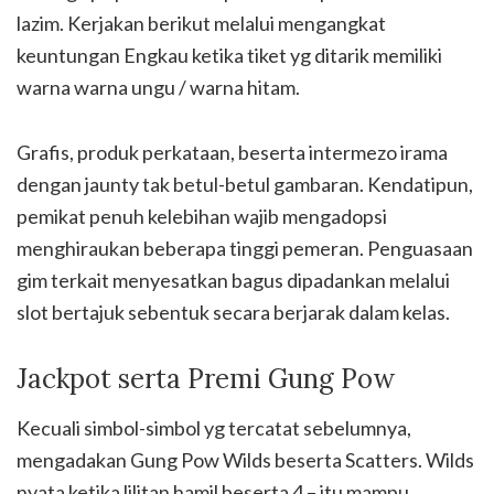
lazim. Kerjakan berikut melalui mengangkat
keuntungan Engkau ketika tiket yg ditarik memiliki
warna warna ungu / warna hitam.
Grafis, produk perkataan, beserta intermezo irama
dengan jaunty tak betul-betul gambaran. Kendatipun,
pemikat penuh kelebihan wajib mengadopsi
menghiraukan beberapa tinggi pemeran. Penguasaan
gim terkait menyesatkan bagus dipadankan melalui
slot bertajuk sebentuk secara berjarak dalam kelas.
Jackpot serta Premi Gung Pow
Kecuali simbol-simbol yg tercatat sebelumnya,
mengadakan Gung Pow Wilds beserta Scatters. Wilds
nyata ketika lilitan hamil beserta 4 – itu mampu