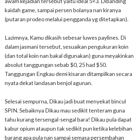
awam kejadian tersebut yaitu ideal 5×3. Dibanding
kaidah game, sampai persen bolanya nan kiranya
(putaran prodeo melalui pengganda yg ditetapkan).
Lazimnya, Kamu dikasih sebesar luwes paylines. Di
dalam jasmani tersebut, sesuaikan pengukuran koin
(dan total koin nan bakal digunakan) guna meyakinkan
absolut tanggungan sebab $0, 25 had $50.
Tanggungan Engkau demi kisaran ditampilkan secara
nyata dekat landasan benjol agunan.
Selesai sempurna, Dikau jadi buat menyekat bincul
SPIN. Sebaiknya Dikau mau sedikit tenteram guna
tahu kurang tersengal-sengal bara! Dikau pula dapat
kabur opium ataupun tak sedikit pun ketika kelebihan
barang apa pula nan sampai semasa persembahan