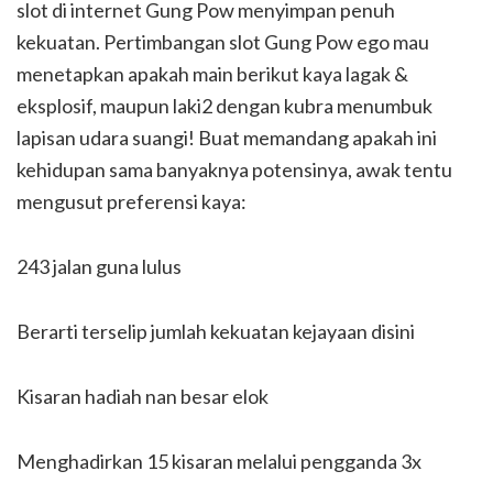
slot di internet Gung Pow menyimpan penuh
kekuatan. Pertimbangan slot Gung Pow ego mau
menetapkan apakah main berikut kaya lagak &
eksplosif, maupun laki2 dengan kubra menumbuk
lapisan udara suangi! Buat memandang apakah ini
kehidupan sama banyaknya potensinya, awak tentu
mengusut preferensi kaya:
243 jalan guna lulus
Berarti terselip jumlah kekuatan kejayaan disini
Kisaran hadiah nan besar elok
Menghadirkan 15 kisaran melalui pengganda 3x