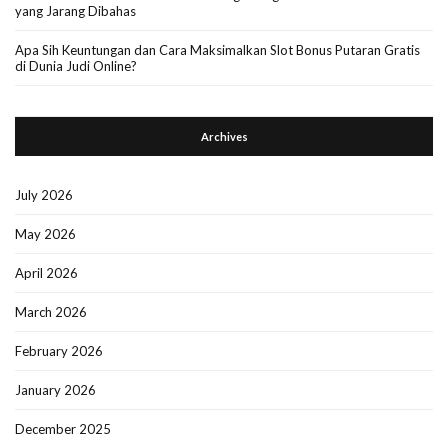
yang Jarang Dibahas
Apa Sih Keuntungan dan Cara Maksimalkan Slot Bonus Putaran Gratis
di Dunia Judi Online?
Archives
July 2026
May 2026
April 2026
March 2026
February 2026
January 2026
December 2025