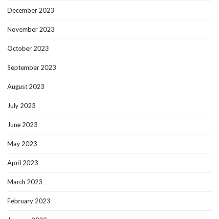
December 2023
November 2023
October 2023
September 2023
August 2023
July 2023
June 2023
May 2023
April 2023
March 2023
February 2023