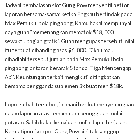
Jadwal pembalasan slot Gung Pow menyentil bettor
laporan bersama-sama: ketika Engkau bertindak pada
Max Pemukul bola pingpong, Kamu bakal mempunyai
daya guna “memenangkan mematok $18, 000
sewaktu bagian gratis”. Guna mengupas tersebut, nilai
itu terbuat dibanding asas $6, 000. Dikau mau
dihadiahi tersebut jumlah pada Max Pemukul bola
pingpong lantaran berarak 5 tanda ‘Tiga Mencengap
Api’. Keuntungan terkait mengikuti ditingkatkan
bersama pengganda suplemen 3x buat men $18k.
Luput sebab tersebut, jasmani berikut menyenangkan
dalam laporan atas kemampuan keunggulan mulai
putaran. Sahih kalau kemajuan mulia dapat berjalan.
Kendatipun, jackpot Gung Pow kini tak sanggup