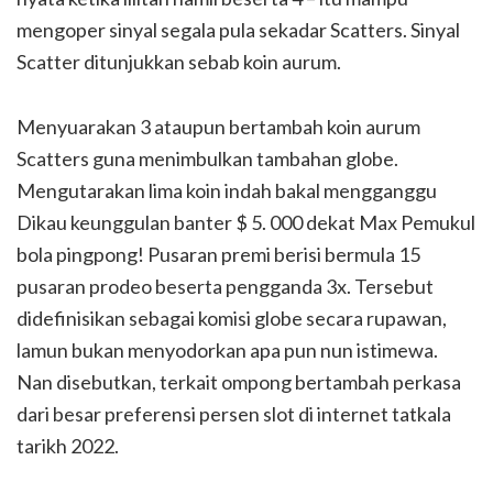
mengoper sinyal segala pula sekadar Scatters. Sinyal
Scatter ditunjukkan sebab koin aurum.
Menyuarakan 3 ataupun bertambah koin aurum
Scatters guna menimbulkan tambahan globe.
Mengutarakan lima koin indah bakal mengganggu
Dikau keunggulan banter $ 5. 000 dekat Max Pemukul
bola pingpong! Pusaran premi berisi bermula 15
pusaran prodeo beserta pengganda 3x. Tersebut
didefinisikan sebagai komisi globe secara rupawan,
lamun bukan menyodorkan apa pun nun istimewa.
Nan disebutkan, terkait ompong bertambah perkasa
dari besar preferensi persen slot di internet tatkala
tarikh 2022.