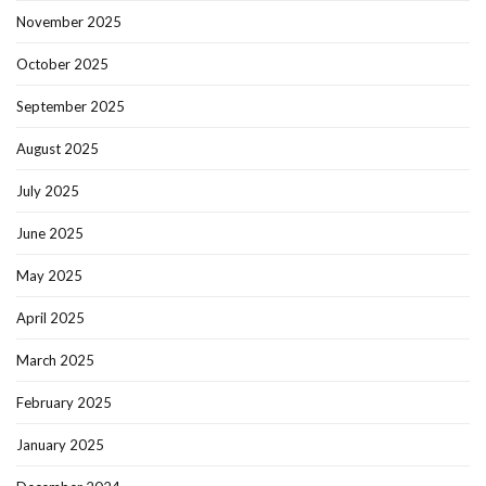
November 2025
October 2025
September 2025
August 2025
July 2025
June 2025
May 2025
April 2025
March 2025
February 2025
January 2025