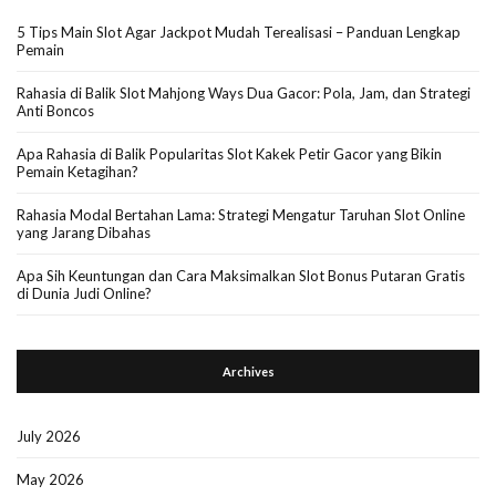
5 Tips Main Slot Agar Jackpot Mudah Terealisasi – Panduan Lengkap
Pemain
Rahasia di Balik Slot Mahjong Ways Dua Gacor: Pola, Jam, dan Strategi
Anti Boncos
Apa Rahasia di Balik Popularitas Slot Kakek Petir Gacor yang Bikin
Pemain Ketagihan?
Rahasia Modal Bertahan Lama: Strategi Mengatur Taruhan Slot Online
yang Jarang Dibahas
Apa Sih Keuntungan dan Cara Maksimalkan Slot Bonus Putaran Gratis
di Dunia Judi Online?
Archives
July 2026
May 2026