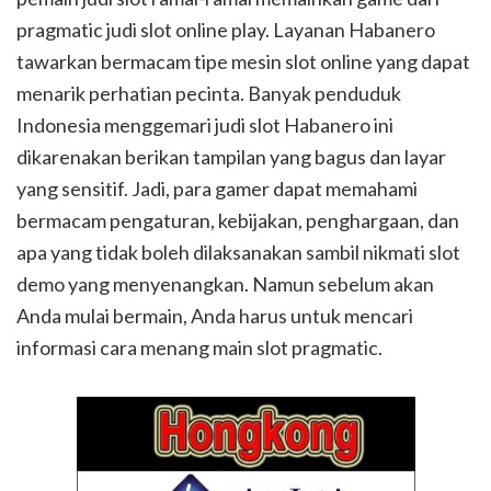
pragmatic judi slot online play. Layanan Habanero
tawarkan bermacam tipe mesin slot online yang dapat
menarik perhatian pecinta. Banyak penduduk
Indonesia menggemari judi slot Habanero ini
dikarenakan berikan tampilan yang bagus dan layar
yang sensitif. Jadi, para gamer dapat memahami
bermacam pengaturan, kebijakan, penghargaan, dan
apa yang tidak boleh dilaksanakan sambil nikmati slot
demo yang menyenangkan. Namun sebelum akan
Anda mulai bermain, Anda harus untuk mencari
informasi cara menang main slot pragmatic.