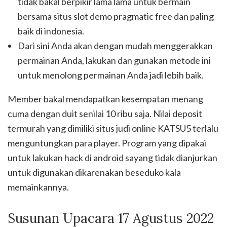
tidak bakal berpikir lama lama untuk bermain
bersama situs slot demo pragmatic free dan paling
baik di indonesia.
Dari sini Anda akan dengan mudah menggerakkan
permainan Anda, lakukan dan gunakan metode ini
untuk menolong permainan Anda jadi lebih baik.
Member bakal mendapatkan kesempatan menang
cuma dengan duit senilai 10 ribu saja. Nilai deposit
termurah yang dimiliki situs judi online KATSU5 terlalu
menguntungkan para player. Program yang dipakai
untuk lakukan hack di android sayang tidak dianjurkan
untuk digunakan dikarenakan beseduko kala
memainkannya.
Susunan Upacara 17 Agustus 2022