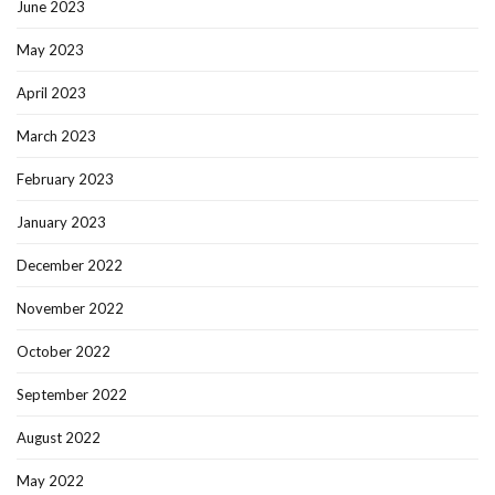
June 2023
May 2023
April 2023
March 2023
February 2023
January 2023
December 2022
November 2022
October 2022
September 2022
August 2022
May 2022