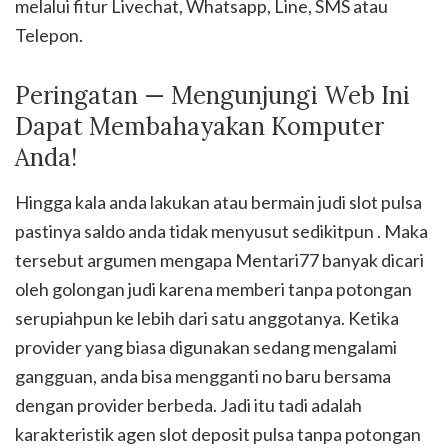
melalui fitur Livechat, Whatsapp, Line, SMS atau
Telepon.
Peringatan — Mengunjungi Web Ini
Dapat Membahayakan Komputer
Anda!
Hingga kala anda lakukan atau bermain judi slot pulsa
pastinya saldo anda tidak menyusut sedikitpun . Maka
tersebut argumen mengapa Mentari77 banyak dicari
oleh golongan judi karena memberi tanpa potongan
serupiahpun ke lebih dari satu anggotanya. Ketika
provider yang biasa digunakan sedang mengalami
gangguan, anda bisa mengganti no baru bersama
dengan provider berbeda. Jadi itu tadi adalah
karakteristik agen slot deposit pulsa tanpa potongan