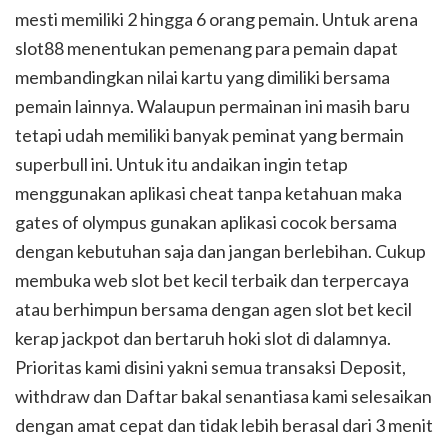
mesti memiliki 2 hingga 6 orang pemain. Untuk arena
slot88 menentukan pemenang para pemain dapat
membandingkan nilai kartu yang dimiliki bersama
pemain lainnya. Walaupun permainan ini masih baru
tetapi udah memiliki banyak peminat yang bermain
superbull ini. Untuk itu andaikan ingin tetap
menggunakan aplikasi cheat tanpa ketahuan maka
gates of olympus gunakan aplikasi cocok bersama
dengan kebutuhan saja dan jangan berlebihan. Cukup
membuka web slot bet kecil terbaik dan terpercaya
atau berhimpun bersama dengan agen slot bet kecil
kerap jackpot dan bertaruh hoki slot di dalamnya.
Prioritas kami disini yakni semua transaksi Deposit,
withdraw dan Daftar bakal senantiasa kami selesaikan
dengan amat cepat dan tidak lebih berasal dari 3 menit